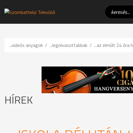
...videós anyagok
...legolvasottabbak
...az elmúlt 24 óra h
HÍREK