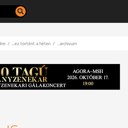
írei
...ez történt a héten
...archivum