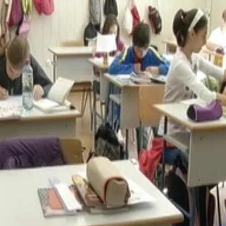
azamegyek. Aztán járok kémia szakkörre, informatika szakk
 elég. --
l egyesületi edzés miatt. Erre lehetőségük van. Az igazgató
árnak egyszerre a gyerekek, mert készülni is kell az órákra.
nos Iskola
 egy korrekt tájékoztatást ad a szülők felé, hogy melyik g
zött. És a szülők minden percéről tudnak a gyereknek.
k az órákra és a házi feladatot is megcsinálják. A
b szakkörre, tehetséggondozó és felzárkóztató foglalkoz
t ezeken, de egészen 16 óráig itt is kevesen maradnak. A
 haszna a tudás elmélyítése lehet.