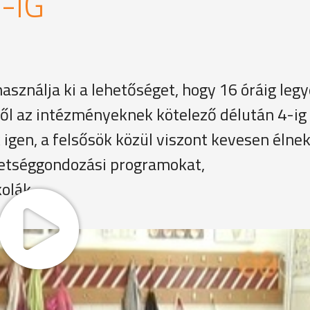
-IG
használja ki a lehetőséget, hogy 16 óráig leg
ől az intézményeknek kötelező délután 4-ig
k igen, a felsősök közül viszont kevesen élne
ehetséggondozási programokat,
kolák.
 egyik a déltuáni foglalkozások közül, amelyekből váloga
, de informatikából is bővíthetik ismereteiket a diákok a t
 vannak, de a felsősök nem mindennap maradnak a délutáni