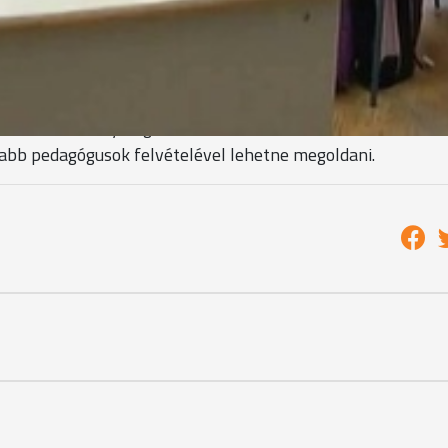
ggondozó foglalkozások haszna. A tantárgyi gondozómunk
képpen hasznos a gyermeknek, de hasznos az iskolának is, 
át színesítik.
rekek valamennyi foglalkozáson és szakkörön részt akarná
 újabb pedagógusok felvételével lehetne megoldani.