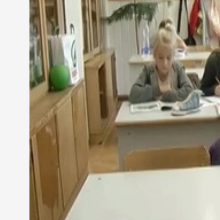
Mesteri Gergő
Hétfőn és kedden vagyok itt 4-ig. A többi napon h
Kozma Rebeka
Mivel tanulni is kell, ezért amire én járok, ez nekem
A szülők sok gyereket elkérnek az iskolából, pédáu
szerint nem is jó, ha sok szakkörre, foglalkozásra j
Sátory Károly, igazgató - Reményik Sándor Általá
Én ennek a fontosságát abban látom, hogy az iskola
melyik foglalkozáson vesz részt az iskola falai kö
Tanulószoba a Zrínyi Iskolában. A gyerekek készülne
megnövekedett órakeretnek köszönhetően jóval töb
sportkörre nyílik lehetőség. Sokan is vesznek rész
pedagógusok szerint a délutáni foglalkozások egyik