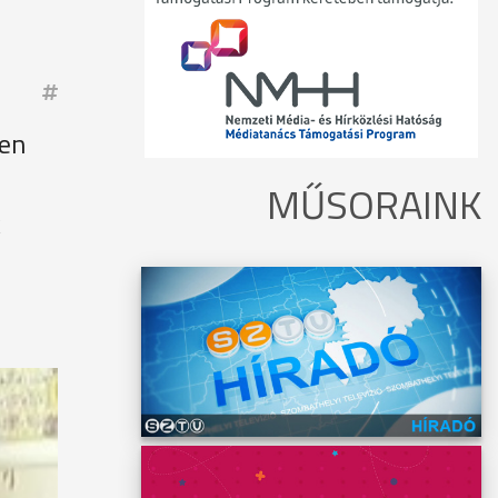
yen
MŰSORAINK
k
thatnak
anítási