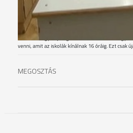
Kis Gábor, igazgató - Zrínyi Ilona Általános Iskola
Mérhető lesz a megnövekedett szakkör és tehetsé
a kollégák rátudnak erősíteni a délután az minden
az eredmények az iskola és a gyermekek dicsőségfal
Az iskolák úgy látják, gondban lennének, ha a gye
venni, amit az iskolák kínálnak 16 óráig. Ezt csak
MEGOSZTÁS