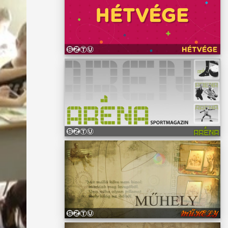
örre.
yerek,
ásra,