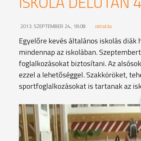
ISKOLA DÉLUTÁN 4
2013. SZEPTEMBER 24., 18:08
oktatás
Egyelőre kevés általános iskolás diák 
mindennap az iskolában. Szeptembert
foglalkozásokat biztosítani. Az alsóso
ezzel a lehetőséggel. Szakköröket, t
sportfoglalkozásokat is tartanak az is
Furulyaóra a Reményik Iskolában. A zeneoktatás az
a gyerekek. Emellett van még pl. történelem szakkör
órák után. Az alsósok általában 4-ig az iskolában
foglalkozásokon.