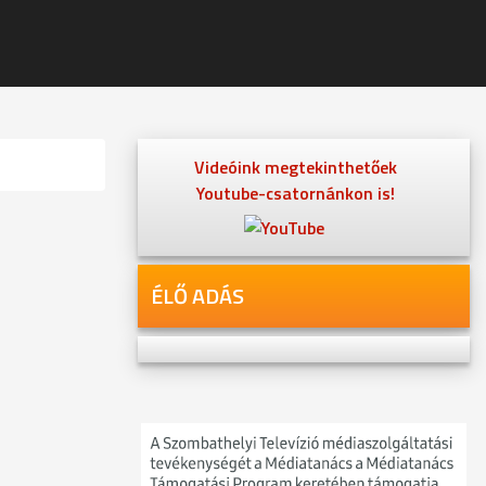
Videóink megtekinthetőek
Youtube-csatornánkon is!
ÉLŐ ADÁS