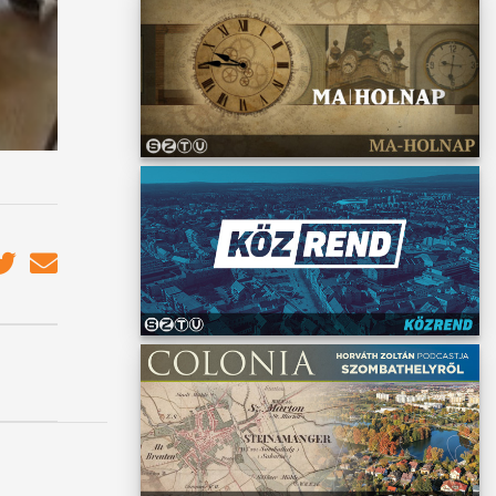
ára ha
hiszen
nak