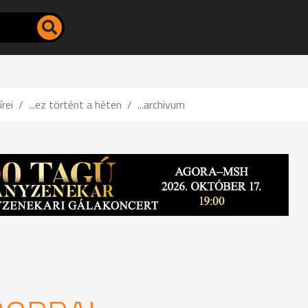
írei
...ez történt a héten
...archivum