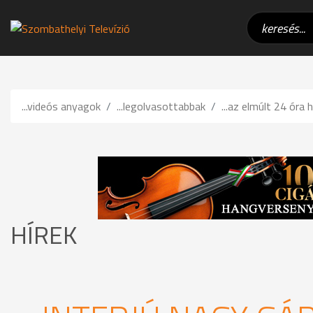
...videós anyagok
...legolvasottabbak
...az elmúlt 24 óra h
HÍREK