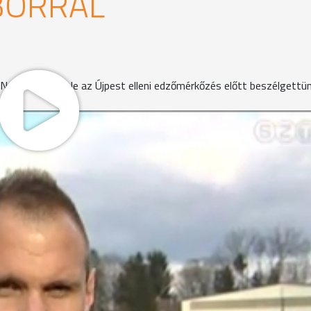
BORRAL
 Nagy Gábor. Vele az Újpest elleni edzőmérkőzés előtt beszélgettün