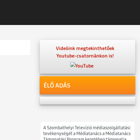
Videóink megtekinthetőek
Youtube-csatornánkon is!
ÉLŐ ADÁS