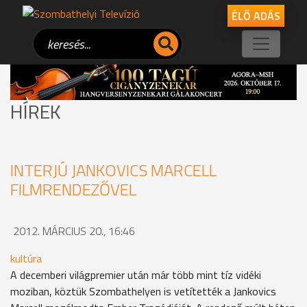
ÉLŐ ADÁS
HÍREK
INTERJÚ JANKOVICS MARCELL
FILMRENDEZŐVEL
2012. MÁRCIUS 20., 16:46
kultúra
A decemberi világpremier után már több mint tíz vidéki
moziban, köztük Szombathelyen is vetítették a Jankovics