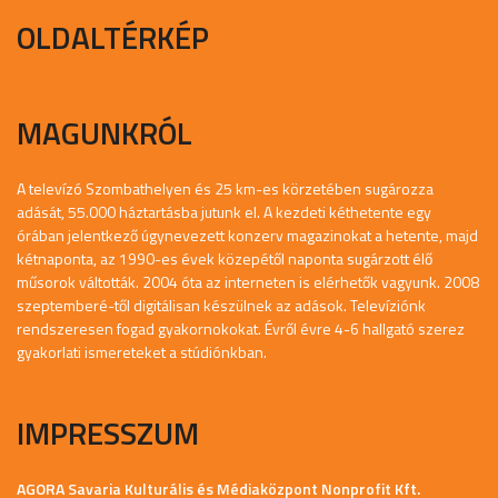
OLDALTÉRKÉP
MAGUNKRÓL
A televízó Szombathelyen és 25 km-es körzetében sugározza
adását, 55.000 háztartásba jutunk el. A kezdeti kéthetente egy
órában jelentkező úgynevezett konzerv magazinokat a hetente, majd
kétnaponta, az 1990-es évek közepétől naponta sugárzott élő
műsorok váltották. 2004 óta az interneten is elérhetők vagyunk. 2008
szeptemberé-től digitálisan készülnek az adások. Televíziónk
rendszeresen fogad gyakornokokat. Évről évre 4-6 hallgató szerez
gyakorlati ismereteket a stúdiónkban.
IMPRESSZUM
AGORA Savaria Kulturális és Médiaközpont Nonprofit Kft.