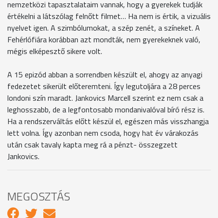
nemzetközi tapasztalataim vannak, hogy a gyerekek tudják
értékelni a látszólag felnőtt filmet… Ha nem is értik, a vizuális
nyelvet igen. A szimbólumokat, a szép zenét, a színeket. A
Fehérlófiára korábban azt mondták, nem gyerekeknek való,
mégis elképesztő sikere volt.
A 15 epizód abban a sorrendben készült el, ahogy az anyagi
fedezetet sikerült előteremteni. Így legutoljára a 28 perces
londoni szín maradt. Jankovics Marcell szerint ez nem csak a
leghosszabb, de a legfontosabb mondanivalóval bíró rész is.
Ha a rendszerváltás előtt készül el, egészen más visszhangja
lett volna. Így azonban nem csoda, hogy hat év várakozás
után csak tavaly kapta meg rá a pénzt- összegzett
Jankovics.
MEGOSZTÁS