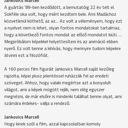
Jankovics Marcell
A gyártás '89-ben kezdődött, a bemutatóig 22 év telt el.
Sokféle oka volt, hogy miért kezdtem bele. Ami Madáchoz
közvetlenül köthető, az az… Az volt a véleményem, hogy ezt
a nyelvet nem is lehet, olyan fontos mondatokat tartalmaz,
hogy a következő fontos mondat az előző mondatot kiüti. …
Megpróbálom képekkel helyettesíteni és az animáció ebben
nyerő. Ez volt benne a kihívás, hogy mennyire tudom képekre
átvinni ezt a filozófiát.
A 160 perces film figuráit Jankovics Marcell saját kezűleg
rajzolta, képei plusz jelentéssel ruházzák fel az eredeti
szöveget. Ahhoz, hogy valaki megértse azt a bonyolult
világot, ami a képek mögött rejlik, nem elég egyszer
megnézni, de már elsőre is mindenki találhat benne olyat, ami
számára érdekes- vallja a rendező.
Jankovics Marcell
Hogy kinek szól a film, azzal kapcsolatban komoly