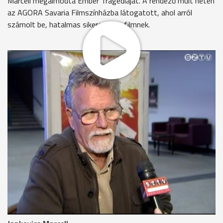
Marcell megálmodta Ember Tragédiáját. A rendező múlt héten
az AGORA Savaria Filmszínházba látogatott, ahol arról
számolt be, hatalmas sikere van a filmnek.
Jankovics Marcell
Nyilván olyanok jönnek el megnézni, akik kíváncsiak Madáchra
és rám, nem tudom, Mo-n ez mekkora szám lehet. Én mindig
olyan filmet csináltam, amivel én meg legyek elégedve. Azt
tudom, hogy nekem mi tetszik. Bízom benne, hogy a
lakosság bizonyos hányada hasonlóknak örül. Ez egy
szempont lehet.
Jankovics Marcell
Én még abban az időben nőttem fel, amikor a milliós
nézettség számított soknak, de úgy tapasztalom, hogy ma
a több tízezres számít annak. A 20 ezret át fogjuk lépni
hamarosan, és ez jó."