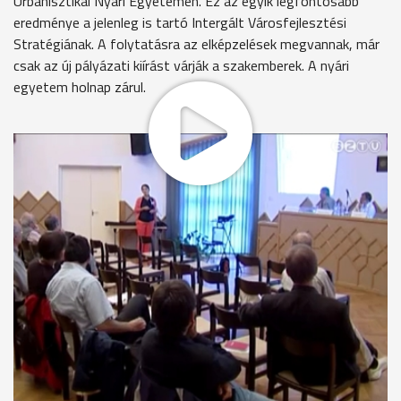
Urbanisztikai Nyári Egyetemen. Ez az egyik legfontosabb
eredménye a jelenleg is tartó Intergált Városfejlesztési
Stratégiának. A folytatásra az elképzelések megvannak, már
csak az új pályázati kiírást várják a szakemberek. A nyári
egyetem holnap zárul.
Az Integrált Városfejlesztési Stratégia részeként
Szombathelyen egy évvel ezelőtt több, a Fő térhez
csatlakozó utcát is felújítottak: azonos útburkolatot, világító
oszlopokat és pihenő padokakat kaptak, több helyen pihenő
tereket alakítottak ki. Idén a mozi külső, valamint az árkádsor
felújítására is sor került, és nemrég az árkádban lévő üzletek
kialakításával is végeztek. Hátra van még a Kőszegi utcában,
illetve a Kossuth Lajos utcában a kiválasztott házak
felújítása. A 1,5 milliárd forintos beruházásra a Nyugat-
dunántúli Operatív Program keretében 900 millió forintos
támogatást nyert el a város. Szakemberek szerint a belvárosi
felújításoknak már érezhető eredményei vannak.