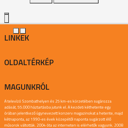
LINKEK
OLDALTÉRKÉP
MAGUNKRÓL
A televízó Szombathelyen és 25 km-es körzetében sugározza
adását, 55.000 háztartásba jutunk el. A kezdeti kéthetente egy
órában jelentkező úgynevezett konzerv magazinokat a hetente, majd
kétnaponta, az 1990-es évek közepétől naponta sugárzott élő
műsorok váltották. 2004 óta az interneten is elérhetők vagyunk. 2008