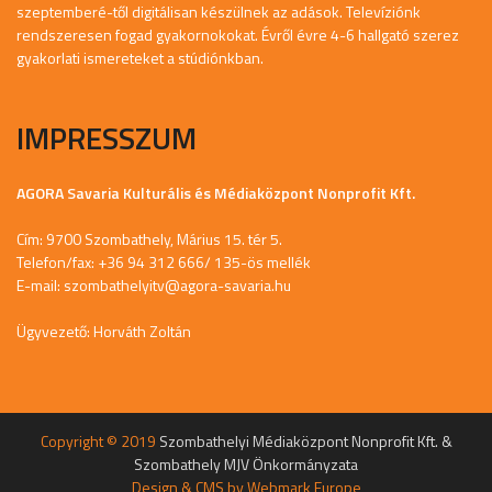
szeptemberé-től digitálisan készülnek az adások. Televíziónk
rendszeresen fogad gyakornokokat. Évről évre 4-6 hallgató szerez
gyakorlati ismereteket a stúdiónkban.
IMPRESSZUM
AGORA Savaria Kulturális és Médiaközpont Nonprofit Kft.
Cím: 9700 Szombathely, Márius 15. tér 5.
Telefon/fax: +36 94 312 666/ 135-ös mellék
E-mail:
szombathelyitv@agora-savaria.hu
Ügyvezető: Horváth Zoltán
Copyright © 2019
Szombathelyi Médiaközpont Nonprofit Kft. &
Szombathely MJV Önkormányzata
Design & CMS by
Webmark Europe