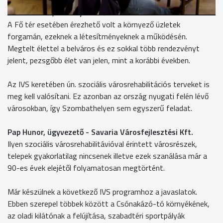
Lakézi Gábor, osztályvezető
A Fő tér esetében érezhető volt a környező üzletek
forgamán, ezeknek a létesítményeknek a működésén.
Megtelt élettel a belváros és ez sokkal több rendezvényt
jelent, pezsgőbb élet van jelen, mint a korábbi években.
Az IVS keretében ún. szociális városrehabilitációs terveket is
meg kell valósítani. Ez azonban az ország nyugati felén lévő
városokban, így Szombathelyen sem egyszerű feladat.
Pap Hunor, ügyvezető - Savaria Városfejlesztési Kft.
Ilyen szociális városrehabilitávióval érintett városrészek,
telepek gyakorlatilag nincsenek illetve ezek szanálása már a
90-es évek elejétől folyamatosan megtörtént.
Már készülnek a következő IVS programhoz a javaslatok.
Ebben szerepel többek között a Csónakázó-tó környékének,
az oladi kilátónak a felújítása, szabadtéri sportpályák