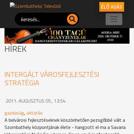
ÉLŐ ADÁS
HÍREK
INTERGÁLT VÁROSFEJLESZTÉSI
STRATÉGIA
2011. AUGUSZTUS 05., 13:54
gazdaság
,
oktatás
A belvárosi fejlesztéseknek köszönhetően pezsgőbbé vált a
Szombathely központjának élete - hangzott el ma a Savaria