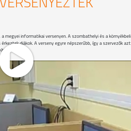
 VERSENYEZTEK
 a megyei informatikai versenyen. A szombathelyi és a környékbeli
is érkeztek diákok. A verseny egyre népszerűbb, így a szervezők azt
tik.
a-verseny.
készülésben a legtöbb energiát a számítástechnika történet
 versenyen, tavalyelőtt az első helyen végeztek. A felkészí
általános iskolai tananyaghoz.
rló Ált. Isk. és Gimnázium
 van, és egyből eredményt is hirdetnek."