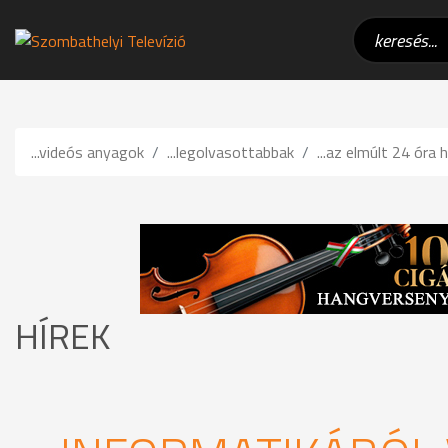
...videós anyagok
...legolvasottabbak
...az elmúlt 24 óra h
HÍREK