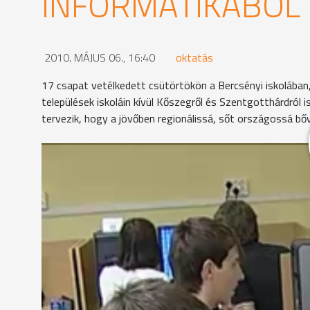
INFORMATIKÁBÓL
2010. MÁJUS 06., 16:40
oktatás
17 csapat vetélkedett csütörtökön a Bercsényi iskolában,
települések iskoláin kívül Kőszegről és Szentgotthárdról 
tervezik, hogy a jövőben regionálissá, sőt országossá bőví
A gyakorlati feladatokkal kezdődött az informatik
Tamás és Botond Jákról jöttek. Azt mondják, a fel
fordították.
A Bolyai iskola minden évben indít csapatot ezen a
tanár szerint az idei feladatok jól illeszkednek az 
Dobre Norbert
- felkészítő tanár, Bolyai János Gyako
"A megyében ez a legfontosabb verseny, itt helyben