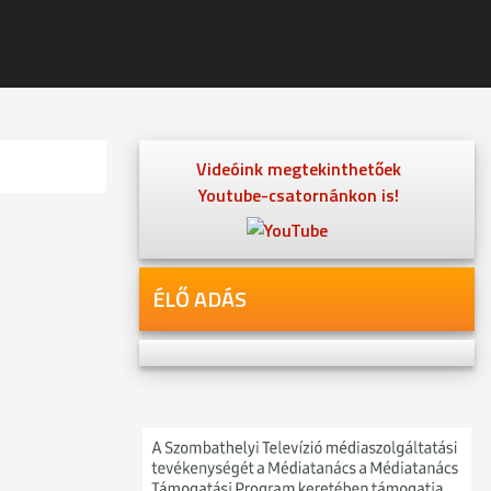
Videóink megtekinthetőek
Youtube-csatornánkon is!
ÉLŐ ADÁS