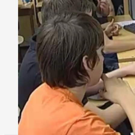
A Bercsényi iskolában már első osztálytól oktatjá
korszerűsítették. Az intézmény hat számítástechnik
Szendrői Tamás
- igazgatóhelyettes, Bercsényi Mikló
"A számítástechnika legkülönbözőbb területeiről röv
most már a városban és a megyében."
A szponzorok jóvoltából minden versenyzőt jutalm
jelentkezéskor egy prezentációt kellett készíteni is
MEGOSZTÁS