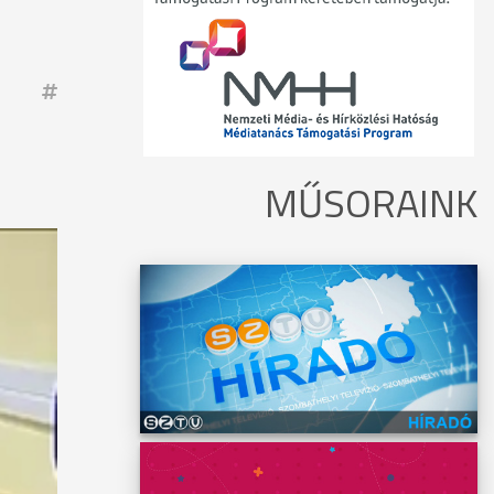
MŰSORAINK
ére
tő