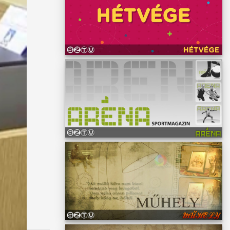
nt
k a