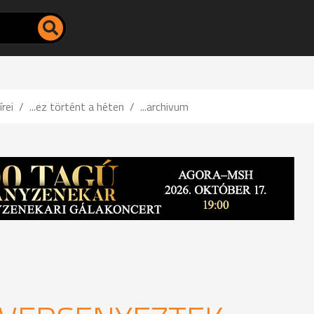
írei
...ez történt a héten
...archivum