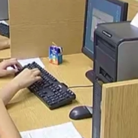
k az informatikát, a számítógépparkot uniós pályázatból
a tanára állította össze a verseny feladatait.
s Ált. Iskola
id idő alatt komplex módon kell teljesíteni. Ez rangot jele
aztak. A legjobbak értékes ajándékot kaptak. A csapatokna
kolájukról. A legjobb bemutatókat külön díjjal ismerték el.