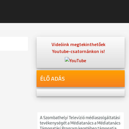
Videóink megtekinthetőek
Youtube-csatornánkon is!
ÉLŐ ADÁS