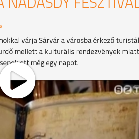
A NÁDASDY FESZTIVÁ
s
okkal várja Sárvár a városba érkező turistá
ürdő mellett a kulturális rendezvények miatt
tsenek ott még egy napot.
eseménye Sárváron. Július 22 és 24. között már harmadik
0 ezer látogatóra számítanak, köztük sok szombathelyire, 
togattak a fesztiválra. A nézők újdonságokkal is találkozha
gyományőrző Egyesület
ok száma, ami újdonság. Az első évben 80 hagyományőrzőv