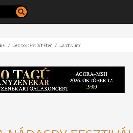
írei
...ez történt a héten
...archivum