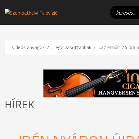
...videós anyagok
...legolvasottabbak
...az elmúlt 24 óra h
HÍREK