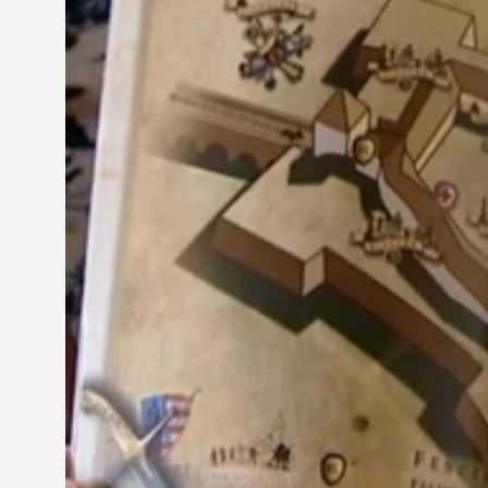
kezdtünk, most 180-nál járunk. Ez óriási változás, 
Rengeteg harci eszköz, pirotechnika és ló is lesz. 
A fesztivál keretében megemlékeznek majd a Nándor
sajtótájékoztatón. Sárvár egész nyáron rengeteg k
a fürdőzést, az szórakozhat fúvószenekari fesztivá
is elátogathat.
Kondora István, polgármester - Sárvár
Az idelátogató vendégeknek a vizes élményeken, az 
időben meghosszabbítja, részben a nyári szezonunk
érdekes dolgot talált.
A város legnépszerűbb turistacélpontja továbbra is
félévében 60%-kal többen váltottak belépőt mint 