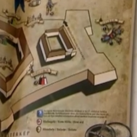
ami mennyiséginek tűnik, de mi tudjuk, hogy minőségi is les
Ez az ostromjátékok során egyedülálló.
fehérvári diadal 555. évfordulójáról is, hangzott el egy 
ulturális programot kínál a városba látogatóknak. Így aki 
lon, folklórnapokon, színházi előadásokon, de akár kiállítá
ellazuláson túl olyan kulturális kínálatot is szeretnénk ad
at. És aki két napra készült, az marad három napig, mert 
 a fürdő. Egy nemrég készült kimutatás szerint az idei év e
az tavalyi év hasonló időszakában.