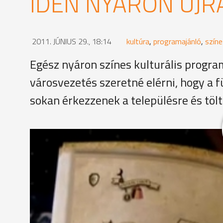
IDÉN NYÁRON ÚJR
2011. JÚNIUS 29., 18:14
kultúra
,
programajánló
,
színe
Egész nyáron színes kulturális program
városvezetés szeretné elérni, hogy a f
sokan érkezzenek a településre és töl
A Nádasdy Történelmi Fesztivál a nyár egyik nagy 
alkalommal rendezik meg a historikus fesztivált. 1
kis távolság miatt az elmúlt években is szívesen lá
például az ostromjátékok során.
Takács Viktor, alelnök - Nádasdy Történelmi Ha
Ennek volumene illetve az ebben szereplő csapat