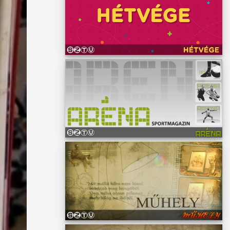
z.
mai
megunta
sokra
ni, ami
valami
lső