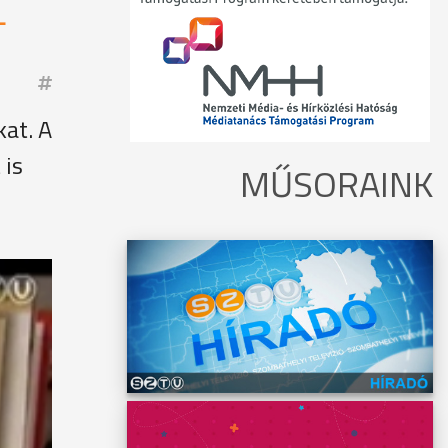
L
kat. A
 is
MŰSORAINK
akik a
tnak,
el