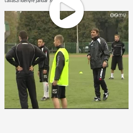
tavaszi idényre január 3-án kezdődik.
A Haladás az őszi idény első két harmadában nagyon gyenge
teljesítményt nyújtva az NB I sereghajtó pozíciójában is volt.
Október második felében edzőváltás történt . A Siófok ellen
Csertői Aurél helyett már Aczél Zoltán ült a Haladás kispadján.
Az addig nyeretlen zöld-fehér gárda magabiztosan győzött
4-0-ra. Aczél irányítása alatt a csapat 4 győzelmet aratott
és 2 vereséget szenvedett el. A vezetőedző azt ígérte,
lesznek változások a keretben, de neveket egyelőre nem
említett. A tavaszi idényre való felkészülés január 3- án
kezdődik. A gárda várhatóan január végén, február elején
törökországi edzőtáborozáson vesz részt. A tervek szerint
az első tétmérkőzés - a Ferencváros elleni Liga-kupa meccs -
február 13-án lesz.