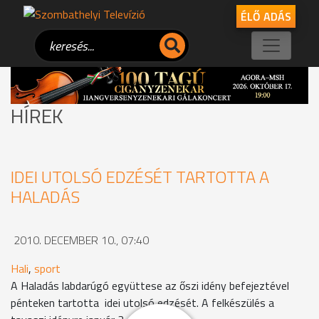
ÉLŐ ADÁS
HÍREK
IDEI UTOLSÓ EDZÉSÉT TARTOTTA A
HALADÁS
2010. DECEMBER 10., 07:40
Hali
,
sport
A Haladás labdarúgó együttese az őszi idény befejeztével
pénteken tartotta idei utolsó edzését. A felkészülés a