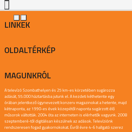
LINKEK
OLDALTÉRKÉP
MAGUNKRÓL
A televízó Szombathelyen és 25 km-es körzetében sugározza
adását, 55.000 háztartásba jutunk el. A kezdeti kéthetente egy
órában jelentkező úgynevezett konzerv magazinokat a hetente, majd
kétnaponta, az 1990-es évek közepétől naponta sugárzott élő
műsorok váltották. 2004 óta az interneten is elérhetők vagyunk. 2008
szeptemberé-től digitálisan készülnek az adások. Televíziónk
rendszeresen fogad gyakornokokat. Évről évre 4-6 hallgató szerez