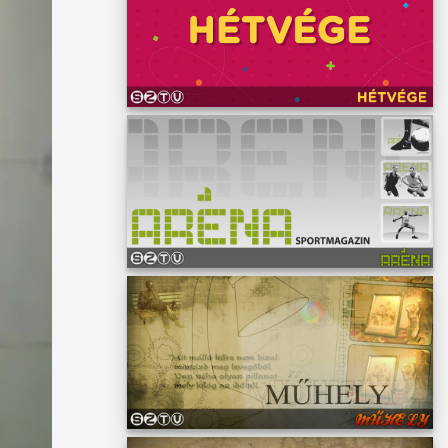
ságot
 több
át.
 ha
a
ó
elepet