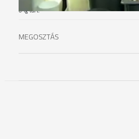
pedig még ennél is nagyobb összegre bírságoltak. A
6-ig tart.
MEGOSZTÁS