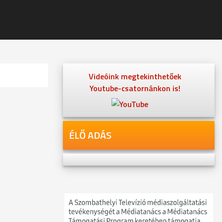
Videóink megtekinthetőek
Youtube-csatornánkon is!
ÉLŐ ADÁS