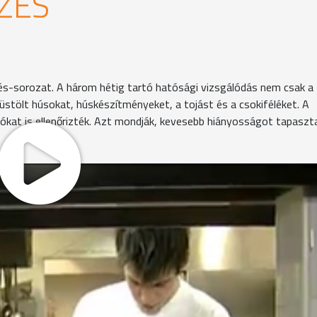
ZÉS
zés-sorozat. A három hétig tartó hatósági vizsgálódás nem csak a
üstölt húsokat, húskészítményeket, a tojást és a csokiféléket. A
ókat is ellenőrizték. Azt mondják, kevesebb hiányosságot tapaszta
elyi éttermet is - szúrópróbaszerűen választották ki a ha
ak, elkészítésének körülményeit, és a feketegazdaság kiszű
szántóföldtől a tányérig. Amíg az élelmiszerbiztonsági fe
abályoknak megfelelően készülnek-e az ételek, addig hatós
szségügyi könyvét, az ételhulladék elszállításának