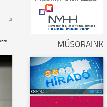
MŰSORAINK
ltak,
tóság
rése
lügyelő
ági