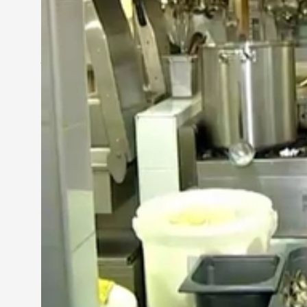
Horváth Norbert
- konyhafőnök
"Annyira szigorú az ellenőrzési rendszer, és a bü
rendszer minden egyes elemével nem is értünk eg
jelent."
A kiszabható bírság legkisebb összege 30 ezer for
tízszerese is lehet. A hatóság munkatársai azt m
Dr. Csenárné dr. Berkes Piroska
- hatósági állatorvos
"Folyamatos a javulás a vállalkozók részéről. Nem 
hiányosságot találunk, először figyelmeztetünk. A f
vállalkozók."
Ezért utóellenőrzéseket is tartanak. A hatósági ál
szabálysértést. Bár korábban egy szombathelyi ven