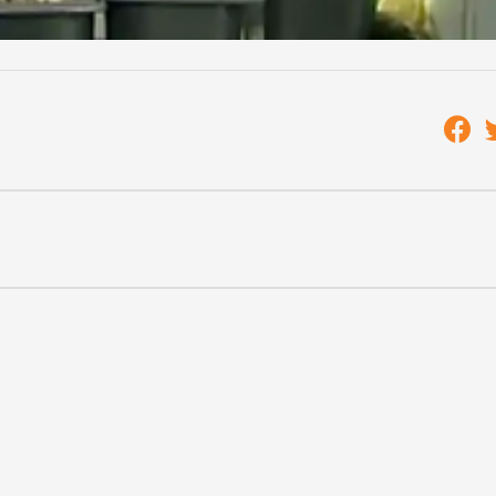
 húsvéthoz kapcsolódó tavaszi élelmiszerellenőrzési akció 