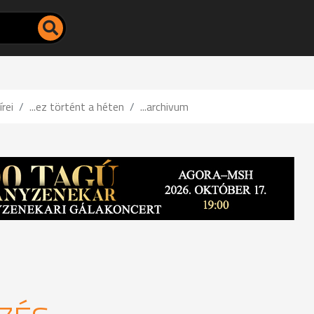
írei
...ez történt a héten
...archivum