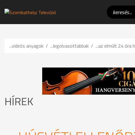
...videós anyagok
...legolvasottabbak
...az elmúlt 24 óra h
HÍREK