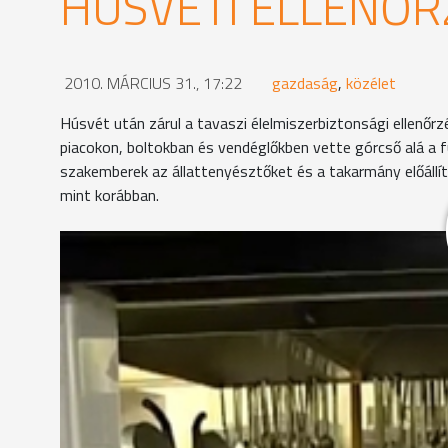
HÚSVÉTI ELLENŐR
2010. MÁRCIUS 31., 17:22
gazdaság
,
közélet
Húsvét után zárul a tavaszi élelmiszerbiztonsági ellenőr
piacokon, boltokban és vendéglőkben vette górcső alá a f
szakemberek az állattenyésztőket és a takarmány előállít
mint korábban.
Az ellenőrzések célpontjait - ahogy ezt a szombath
munkatársai. Vizsgálják az élelmiszerek tárolásán
érdekében a termékek nyomonkövethetőségét is, a 
a raktárakban és a konyhában vizsgálja, hogy a sz
állatorvos munkatársa a számlákat, a dolgozók egé
dokumentációját ellenőrzi.