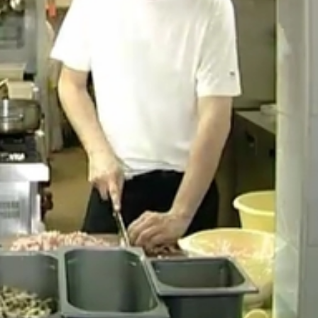
ntetési tételek, hogy nem érdemes kockáztatni. Ha a HACCP
yet, de mind nekünk, mind a vendégeknek nagyfokú bizton
int, de a feltárt hiányosság mértékétől függően ennek akár
ondják, nem csak ebben az étteremben nem találtak problém
, élelmiszerlánc-biztonsági igazgatóság
a hatóságot játsszuk. Nem a szankció az elsőgleges nálunk,
ogyasztók érdeke is ezt kívánja, hogy a hibákat kijavítsák 
latorvos azt mondja, a megyében eddig nem tártak fel kiugr
déglátóegységet közel egymillió forintra, egy állattartó t