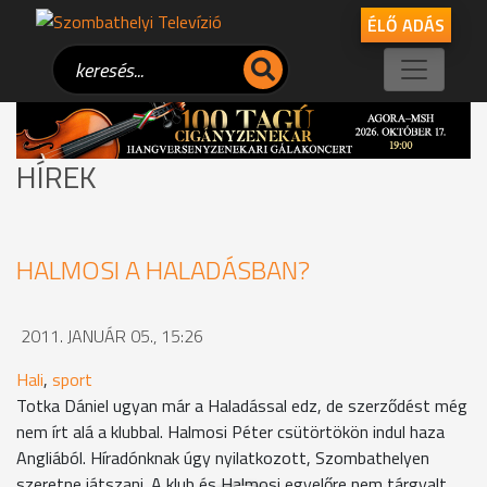
ÉLŐ ADÁS
HÍREK
HALMOSI A HALADÁSBAN?
2011. JANUÁR 05., 15:26
Hali
,
sport
Totka Dániel ugyan már a Haladással edz, de szerződést még
nem írt alá a klubbal. Halmosi Péter csütörtökön indul haza
Angliából. Híradónknak úgy nyilatkozott, Szombathelyen
szeretne játszani. A klub és Halmosi egyelőre nem tárgyalt