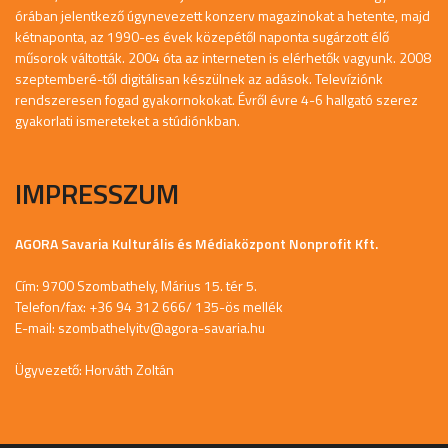
órában jelentkező úgynevezett konzerv magazinokat a hetente, majd
kétnaponta, az 1990-es évek közepétől naponta sugárzott élő
műsorok váltották. 2004 óta az interneten is elérhetők vagyunk. 2008
szeptemberé-től digitálisan készülnek az adások. Televíziónk
rendszeresen fogad gyakornokokat. Évről évre 4-6 hallgató szerez
gyakorlati ismereteket a stúdiónkban.
IMPRESSZUM
AGORA Savaria Kulturális és Médiaközpont Nonprofit Kft.
Cím: 9700 Szombathely, Márius 15. tér 5.
Telefon/fax: +36 94 312 666/ 135-ös mellék
E-mail:
szombathelyitv@agora-savaria.hu
Ügyvezető: Horváth Zoltán