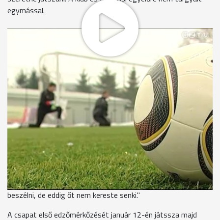
egymással.
A mínusz 6 fokos hideg ellenére teljes gőzzel készül Aczél
Zoltán irányításával a Haladás labdarúgó csapata. Az
együttesnél egyedül a Ciprust és Svájcot is megjárt Totka
Dániel kapus az új arc. Ő Rózsa Dániellel közösösen készül
Jakab Csaba segítségével.
Korábban a klub és Aczél Zoltán is utalt már rá, hogy 3-4
poszton erősítene a Haladás. Az újakon kívül az Angliában
mellőzött, válogatott futballista, a Szombathelyen nevelkedő
Halmosi Péter neve is felmerült.
Halmosi Péter labdarúgó
"Holnap beülök az autómba, hazamegyek, akkor már lehet
velem beszélni, az anyagiakról úgyis a menedzseremmel kell
beszélni, de eddig őt nem kereste senki."
A csapat első edzőmérkőzését január 12-én játssza majd