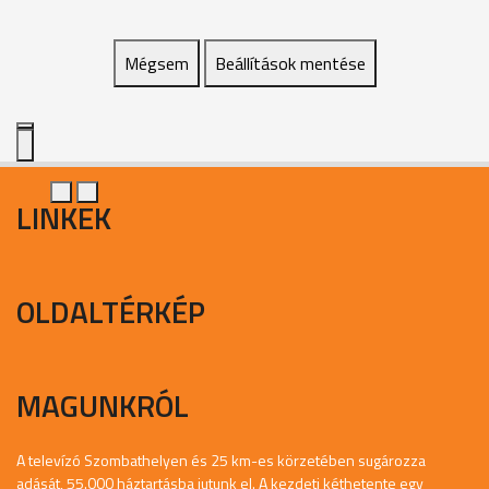
Mégsem
Beállítások mentése
LINKEK
OLDALTÉRKÉP
MAGUNKRÓL
A televízó Szombathelyen és 25 km-es körzetében sugározza
adását, 55.000 háztartásba jutunk el. A kezdeti kéthetente egy