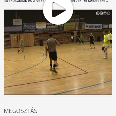
játékosoknak és a vezetőségnek is tehettek fel kérdéseket.
A legtöbben az esetleges változásokról, a felkészülési
menetrendről érdeklődtek. Évek óta minden évben
megszervezik a szurkolók-focisták közötti meccset, ami iránt
mindig akkora az érdeklődés, hogy - akárcsak korábban -
most is csak korlátozott számban fogadhattak el
jelentkezéseket. Végül is négy vegyes csapat küzdött meg a
minitornán, ahol ezúttal valóban érvényesült a "részvétel a
fontos nem a győzelem" elve. A szurkolókat leginkább a
változások érdekelték. Halmosi Péterrel és Nagy Gáborral
kapcsolatban elhangzott: a focistákkal a tágyalások
folyamatban vannak. A drukkerek természetesen a további
csapaterősítésről is kérdezték a klubvezetőket. A Haladás foci
csapata január 3-án kezdi a felkészülést az NB I tavaszi
idényére.
MEGOSZTÁS