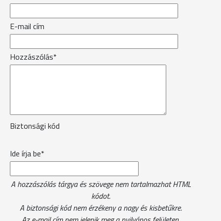
E-mail cím
Hozzászólás*
Biztonsági kód
Ide írja be*
A hozzászólás tárgya és szövege nem tartalmazhat HTML
kódot.
A biztonsági kód nem érzékeny a nagy és kisbetűkre.
Az e-mail cím nem jelenik meg a nyilvános felületen.