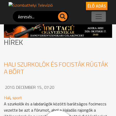
ÉLŐ ADÁS
HÍREK
HALI SZURKOLÓK ÉS FOCISTÁK RÚGTÁK
A BŐRT
2010. DECEMBER 15., 07:20
Hali
,
sport
A szurkolók és a labdarúgók közötti barátságos focimeccs
vezette be azt a fórumot, ahol a Haladás rajongók a