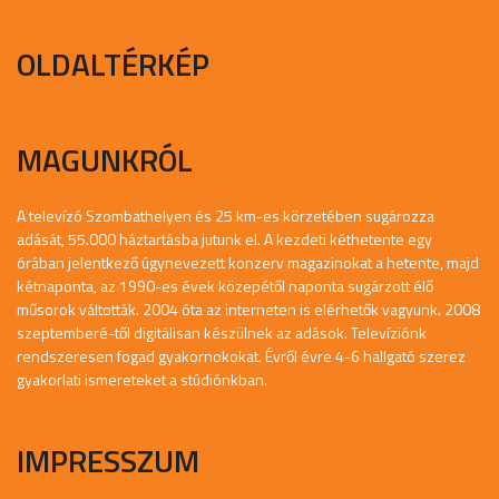
OLDALTÉRKÉP
MAGUNKRÓL
A televízó Szombathelyen és 25 km-es körzetében sugározza
adását, 55.000 háztartásba jutunk el. A kezdeti kéthetente egy
órában jelentkező úgynevezett konzerv magazinokat a hetente, majd
kétnaponta, az 1990-es évek közepétől naponta sugárzott élő
műsorok váltották. 2004 óta az interneten is elérhetők vagyunk. 2008
szeptemberé-től digitálisan készülnek az adások. Televíziónk
rendszeresen fogad gyakornokokat. Évről évre 4-6 hallgató szerez
gyakorlati ismereteket a stúdiónkban.
IMPRESSZUM