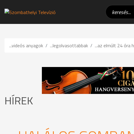
...videós anyagok
...legolvasottabbak
...az elmúlt 24 óra h
HÍREK