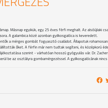
MÉRGEZÉS
ap. Másnap egyikük, egy 25 éves férfi meghalt. Az alsóújlaki csa
ora. A galambica közé azonban gyilkosgalóca is keveredett.
mentők a mérges gombát fogyasztó családot. Állapotuk rohamosan
állították őket. A férfin már nem tudtak segíteni, és középkorú éd
 tájékoztatása szerint - várhatóan hosszú gyógyulás vár. Dr. Zache
erül be az osztályra gombamérgezéssel. A gyilkosgalócának nincs