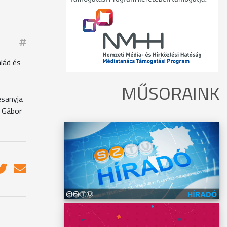
lád és
MŰSORAINK
esanyja
r Gábor