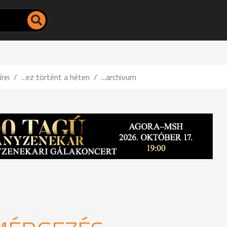
írei
...ez történt a héten
...archivum