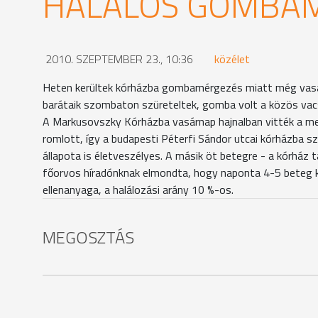
HALÁLOS GOMBA
2010. SZEPTEMBER 23., 10:36
közélet
Heten kerültek kórházba gombamérgezés miatt még vasárn
barátaik szombaton szüreteltek, gomba volt a közös vacs
A Markusovszky Kórházba vasárnap hajnalban vitték a 
romlott, így a budapesti Péterfi Sándor utcai kórházba sz
állapota is életveszélyes. A másik öt betegre - a kórház
főorvos híradónknak elmondta, hogy naponta 4-5 beteg k
ellenanyaga, a halálozási arány 10 %-os.
MEGOSZTÁS