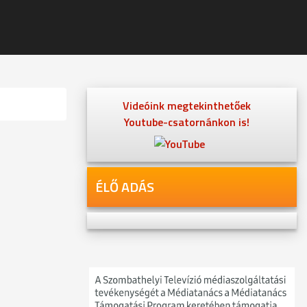
Videóink megtekinthetőek
Youtube-csatornánkon is!
ÉLŐ ADÁS