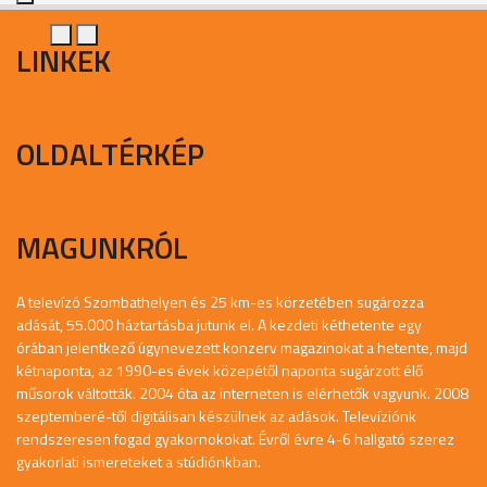
LINKEK
OLDALTÉRKÉP
MAGUNKRÓL
A televízó Szombathelyen és 25 km-es körzetében sugározza
adását, 55.000 háztartásba jutunk el. A kezdeti kéthetente egy
órában jelentkező úgynevezett konzerv magazinokat a hetente, majd
kétnaponta, az 1990-es évek közepétől naponta sugárzott élő
műsorok váltották. 2004 óta az interneten is elérhetők vagyunk. 2008
szeptemberé-től digitálisan készülnek az adások. Televíziónk
rendszeresen fogad gyakornokokat. Évről évre 4-6 hallgató szerez
gyakorlati ismereteket a stúdiónkban.