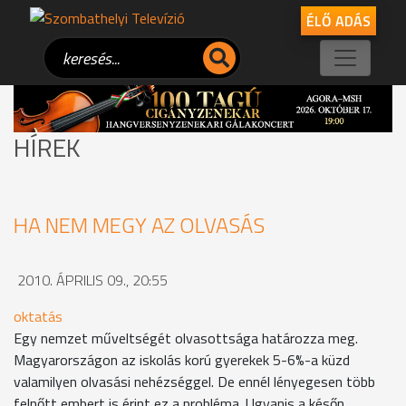
ÉLŐ ADÁS
HÍREK
HA NEM MEGY AZ OLVASÁS
2010. ÁPRILIS 09., 20:55
oktatás
Egy nemzet műveltségét olvasottsága határozza meg.
Magyarországon az iskolás korú gyerekek 5-6%-a küzd
valamilyen olvasási nehézséggel. De ennél lényegesen több
felnőtt embert is érint ez a probléma. Ugyanis a későn