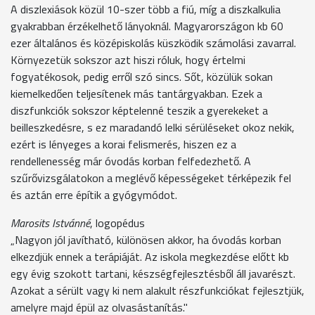
A diszlexiások közül 10-szer több a fiú, míg a diszkalkulia
gyakrabban érzékelhető lányoknál. Magyarországon kb 60
ezer általános és középiskolás küszködik számolási zavarral.
Környezetük sokszor azt hiszi róluk, hogy értelmi
fogyatékosok, pedig erről szó sincs. Sőt, közülük sokan
kiemelkedően teljesítenek más tantárgyakban. Ezek a
diszfunkciók sokszor képtelenné teszik a gyerekeket a
beilleszkedésre, s ez maradandó lelki sérüléseket okoz nekik,
ezért is lényeges a korai felismerés, hiszen ez a
rendellenesség már óvodás korban felfedezhető. A
szűrővizsgálatokon a meglévő képességeket térképezik fel
és aztán erre építik a gyógymódot.
Marosits Istvánné
, logopédus
„Nagyon jól javítható, különösen akkor, ha óvodás korban
elkezdjük ennek a terápiáját. Az iskola megkezdése előtt kb
egy évig szokott tartani, készségfejlesztésből áll javarészt.
Azokat a sérült vagy ki nem alakult részfunkciókat fejlesztjük,
amelyre majd épül az olvasástanítás."