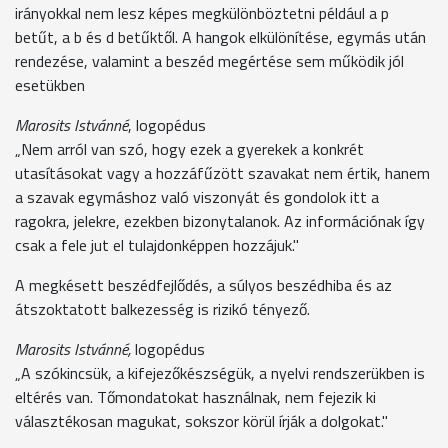
irányokkal nem lesz képes megkülönböztetni például a p
betűt, a b és d betűktől. A hangok elkülönítése, egymás után
rendezése, valamint a beszéd megértése sem működik jól
esetükben
Marosits Istvánné
, logopédus
„Nem arról van szó, hogy ezek a gyerekek a konkrét
utasításokat vagy a hozzáfűzött szavakat nem értik, hanem
a szavak egymáshoz való viszonyát és gondolok itt a
ragokra, jelekre, ezekben bizonytalanok. Az információnak így
csak a fele jut el tulajdonképpen hozzájuk."
A megkésett beszédfejlődés, a súlyos beszédhiba és az
átszoktatott balkezesség is rizikó tényező.
Marosits Istvánné,
logopédus
„A szókincsük, a kifejezőkészségük, a nyelvi rendszerükben is
eltérés van. Tőmondatokat használnak, nem fejezik ki
választékosan magukat, sokszor körül írják a dolgokat."