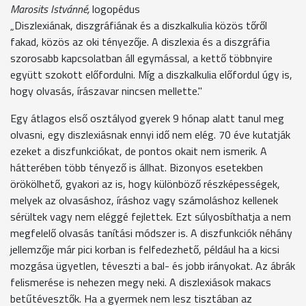
Marosits Istvánné,
logopédus
„Diszlexiának, diszgráfiának és a diszkalkulia közös tőről
fakad, közös az oki tényezője. A diszlexia és a diszgráfia
szorosabb kapcsolatban áll egymással, a kettő többnyire
együtt szokott előfordulni. Míg a diszkalkulia előfordul úgy is,
hogy olvasás, írászavar nincsen mellette."
Egy átlagos első osztályod gyerek 9 hónap alatt tanul meg
olvasni, egy diszlexiásnak ennyi idő nem elég. 70 éve kutatják
ezeket a diszfunkciókat, de pontos okait nem ismerik. A
hátterében több tényező is állhat. Bizonyos esetekben
örökölhető, gyakori az is, hogy különböző részképességek,
melyek az olvasáshoz, íráshoz vagy számoláshoz kellenek
sérültek vagy nem eléggé fejlettek. Ezt súlyosbíthatja a nem
megfelelő olvasás tanítási módszer is. A diszfunkciók néhány
jellemzője már pici korban is felfedezhető, például ha a kicsi
mozgása ügyetlen, téveszti a bal- és jobb irányokat. Az ábrák
felismerése is nehezen megy neki. A diszlexiások makacs
betűtévesztők. Ha a gyermek nem lesz tisztában az