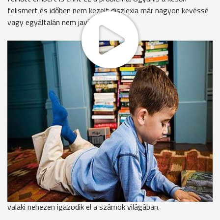
felismert és időben nem kezelt diszlexia már nagyon kevéssé
vagy egyáltalán nem javítható.
Koltai György
, diszlexiás
„Nem úgy olvasok, mint egy átlagos ember, aki végig
olvassa, a szót, hanem ismerem a szót, elolvasom az elejét
és ismerem szót és kitalálom, hogy mi a vége,
hozzáképzelem a szót. Ezért van az, ha olyan szót olvasok,
amit nem sokszor használtam vagy nem is ismerek, azt
nagyon nehezen tudom például kiolvasni."
György már kinőtte az iskolapadot, mégis 14 éve küzd
diszlexiával. Ez a rendellenesség egészséges, normális
intelligenciával rendelkező gyerekeknél fordul elő, akik
feltehetően valami agyi fogyatékosságuk folytán rendkívül
nehezen tanulják meg a szavak felismerését. Diszgráfiának
nevezzük, ha az írással van probléma, és diszkalkuliának, ha
valaki nehezen igazodik el a számok világában.