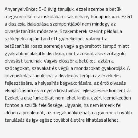
Anyanyelvünket 5-6 évig tanuljuk, ezzel szembe a betűk
megismerésére az iskolában csak néhány hónapunk van. Ezért
a diszlexia kialakulása szempontjából nem mindegy az
olvasástanítás módszere. Szakemberek szerint például a
szóképek alapján tanított gyerekeknél, valamint a
betűtanítás rossz sorrendje vagy a gyorsított tempó miatt
gyakrabban alakul ki diszlexia, mint azoknál, akik szótagoló
olvasást tanulnak. Vagyis először a betűket, aztán a
szótagokat, szavakat és végül a mondatokat gyakorolják. A
középiskolás tanulóknál a diszlexiás terápia az érzékelés
fejlesztésére, a helyesírás begyakorlására, az értő olvasás
elsajátítására és a nyelvi kreativitás fejlesztésére koncentrál.
Ezeket a diszfunkciókat nem lehet kinőni, ezért kiemelkedően
fontos a szülők felelőssége. Ugyanis, ha nem ismerik fel
időben a problémát, az megakadályozhatja a gyermek tovább
tanulását és így egész további életére kihatással lehet.