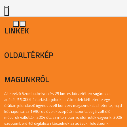
LINKEK
OLDALTÉRKÉP
MAGUNKRÓL
A televízó Szombathelyen és 25 km-es körzetében sugározza
adását, 55.000 háztartásba jutunk el. A kezdeti kéthetente egy
órában jelentkező úgynevezett konzerv magazinokat a hetente, majd
kétnaponta, az 1990-es évek közepétől naponta sugárzott élő
műsorok váltották. 2004 óta az interneten is elérhetők vagyunk. 2008
szeptemberé-től digitálisan készülnek az adások. Televíziónk