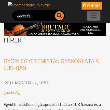
ÉLŐ ADÁS
HÍREK
GYŐRI EGYETEMISTÁK GYAKORLATA A
LUK-BAN
2011. MÁRCIUS 17., 10:52
gazdaság
Együttműködési megállapodást írt alá az LUK Savaria és a