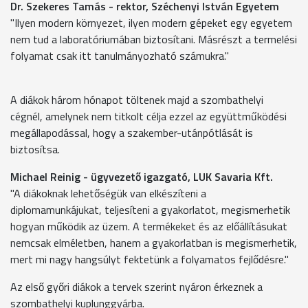
Dr. Szekeres Tamás - rektor, Széchenyi István Egyetem
"Ilyen modern környezet, ilyen modern gépeket egy egyetem
nem tud a laboratóriumában biztosítani. Másrészt a termelési
folyamat csak itt tanulmányozható számukra."
A diákok három hónapot töltenek majd a szombathelyi
cégnél, amelynek nem titkolt célja ezzel az együttműködési
megállapodással, hogy a szakember-utánpótlását is
biztosítsa.
Michael Reinig - ügyvezető igazgató, LUK Savaria Kft.
"A diákoknak lehetőségük van elkészíteni a
diplomamunkájukat, teljesíteni a gyakorlatot, megismerhetik
hogyan működik az üzem. A termékeket és az előállításukat
nemcsak elméletben, hanem a gyakorlatban is megismerhetik,
mert mi nagy hangsúlyt fektetünk a folyamatos fejlődésre."
Az első győri diákok a tervek szerint nyáron érkeznek a
szombathelyi kuplunggyárba.