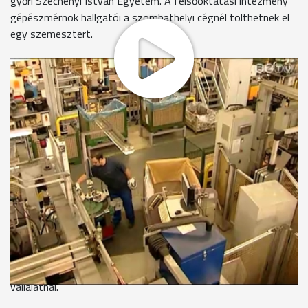
győri Széchenyi István Egyetem. A felsőoktatási intézmény
gépészmérnök hallgatói a szombathelyi cégnél tölthetnek el
egy szemesztert.
A szakemberek azt remélik, értékes tapasztalatokat
szerezhetnek majd a diákok az itt eltöltött gyakorlati idő
alatt.
A régió gépgyártásban érdekelt nagyvállalatai folyamatos
szakemberhiánnyal küzdenek. Nemcsak gépi forgácsolókból
vagy hegesztőkból van kevés, hanem jól képzett mérnökökből
is. A győri Széchenyi István Egyetemen többek között
mérnökképzés is folyik. Az egyetem rektora és az LUK
Savaria ügyvezetője írtak alá megállapodást. Ez lehetőséget
termet az egyetem gépészmérnök hallgatóinak, hogy
szakmai gyakorlaton vegyenek részt a szombathelyi
vállalatnál.