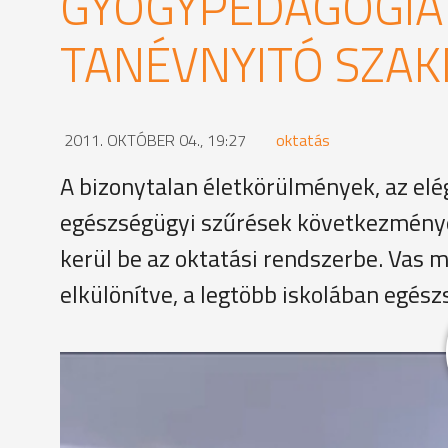
GYÓGYPEDAGÓGIA
TANÉVNYITÓ SZA
2011. OKTÓBER 04., 19:27
oktatás
A bizonytalan életkörülmények, az elé
egészségügyi szűrések következmények
kerül be az oktatási rendszerbe. Vas
elkülönítve, a legtöbb iskolában egész
Iskolai, óvodai vagy éppen logopédiai ellátástuk r
hatókörébe ebben a tanévben. Ők mindannyian speci
amely a megyében szegregáltan, azaz elkülönítve f