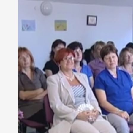
Még nem lehet tudni, hogy az új oktatási rendszerb
mai szakmai megbeszélésen, amelyre neves előadót
Horváth Róbert - igazgató, Aranyhíd Központ
"Rendkívül sok a bizonytalanság ma a közoktatásba
mondani. Úgy gondoltuk a leghasznosabb az, ha a pro
"Hogy jól érezd magad, hogy a környezeteddel har
Bagdy Emőke pszichológus szerint nagyon fontos, h
pedagógusok lelkileg egészségesek, kiegyensúlyozot
elkerüljék a kiégést.
Prof. dr. Bagdy Emőke - klinikai szakpszichológus
"A speciális nevelési igény ma alapvetően annyira
megterhelést jelent a pedagógusok számára. Hisz