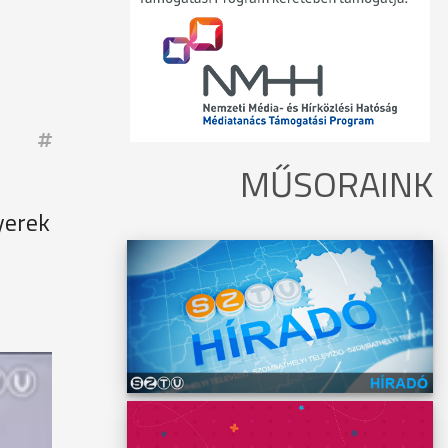
MŰSORAINK
yerek
zpont
 egyik,