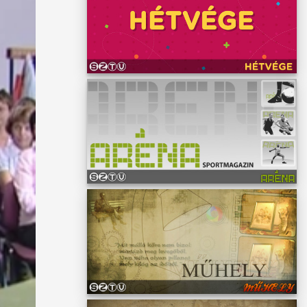
t el a
ot
t,