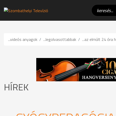
...videós anyagok
...legolvasottabbak
...az elmúlt 24 óra h
HÍREK