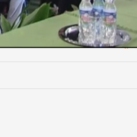
okból építkezni kell. Előadásában a jó kedélyállapot megőr
eket osztott meg a nagyszámú hallgatósággal.