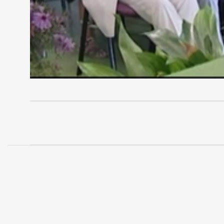
A szakember szerint a kihívásokból és a konfliktus
az energiatartalékok feltöltését szolgáló módszer
MEGOSZTÁS