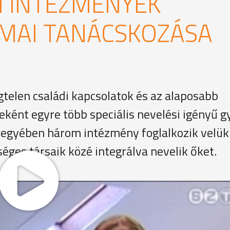
I INTÉZMÉNYEK
KMAI TANÁCSKOZÁSA
gtelen családi kapcsolatok és az alaposabb
ént egyre több speciális nevelési igényű g
 megyében három intézmény foglalkozik velük
séges társaik közé integrálva nevelik őket.
évén közel ezer gyerek tartozik a szombathelyi Aranyhíd Kö
ális nevelési idényűek. Ez az intézmény a három közül az
oglalkozik velük.