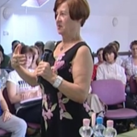
en hol lesz a helye a gyógypedagógiai ágazatnak - hangzot
 is hívtak.
n. Változás előtt állunk, és senki nem tud róla konkrétum
fesszor asszony egy kicsit a lelkünket erősíti."
móniába kerülhetsz."
ogy a speciális nevelési igényű gyerekekkel foglalkozó
tak legyenek, tudják kezelni a stresszt és a konfliktusoka
 átszövi a pedagógiai munkát, hogy mind tudjuk, ez mekkora
en a pedagógusnak a személyiség a munkaeszköze."