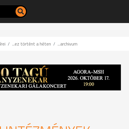
írei
...ez történt a héten
...archivum