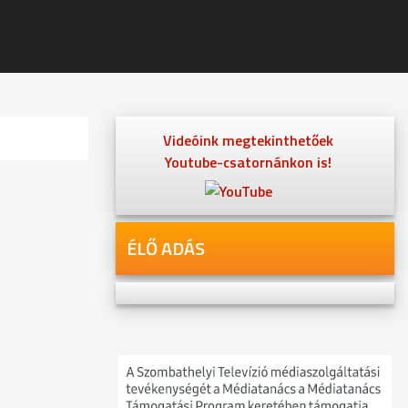
Videóink megtekinthetőek
Youtube-csatornánkon is!
ÉLŐ ADÁS