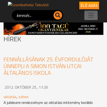
ÉLŐ ADÁS
HÍREK
FENNÁLLÁSÁNAK 25. ÉVFORDULÓJÁT
ÜNNEPLI A SIMON ISTVÁN UTCAI
ÁLTALÁNOS ISKOLA
2012. OKTÓBER 25., 17:26
oktatás
,
színes
A jubileumi rendezvényre az oktatási intézmény korábbi