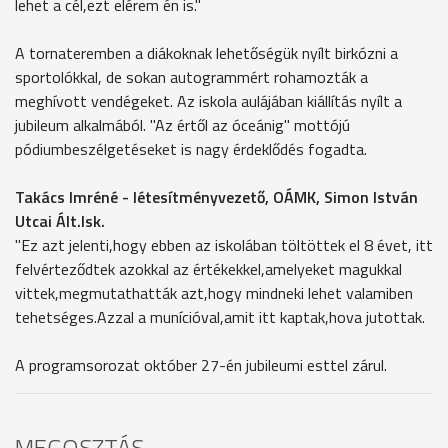
lehet a cél,ezt elérem én is."
A tornateremben a diákoknak lehetőségük nyílt birkózni a
sportolókkal, de sokan autogrammért rohamozták a
meghívott vendégeket. Az iskola aulájában kiállítás nyílt a
jubileum alkalmából. "Az értől az óceánig" mottójú
pódiumbeszélgetéseket is nagy érdeklődés fogadta.
Takács Imréné - létesítményvezető, OÁMK, Simon István
Utcai Ált.Isk.
"Ez azt jelenti,hogy ebben az iskolában töltöttek el 8 évet, itt
felvérteződtek azokkal az értékekkel,amelyeket magukkal
vittek,megmutathatták azt,hogy mindneki lehet valamiben
tehetséges.Azzal a munícióval,amit itt kaptak,hova jutottak.
A programsorozat október 27-én jubileumi esttel zárul.
MEGOSZTÁS