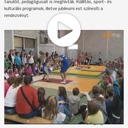
tanulóit, pedagógusait is meghívták. Kiállítás, sport- és
kulturális programok, illetve jubileumi est színesíti a
rendezvényt.
Különleges ellenfelet kapott Ligeti Dániel, olimpikon birkózó a
Simon István Utcai Általános Iskola tornatermében. Az
oktatási intézmény fennállásának 25. jubileumát ünnepli, ez
alkalomból hívták meg régi tanítványaikat. Ligeti Dániel
testvérével érkezett, és felidézte az itt töltött évek
emlékeit.
Ligeti Dániel - olimpikon birkózó
"Ez életem egyik legszebb 6 éve volt. Én harmadikban
kezdtem ide járni.Legjobb személyes élményem talán tényleg
az,amit itt mondtam a többieknek is,hogy a sidney-i
olimpián,amikor biológia óráról lejöhettünk megnézni Bárdosi
Sanyit,az egy gyereknek nagyon nagy élmény volt,pláne
bírkózóként.Talán akkor tudatosult bennem,hogy igenis ez