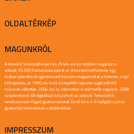
OLDALTÉRKÉP
MAGUNKRÓL
A televízó Szombathelyen és 25 km-es körzetében sugározza
adását, 55.000 háztartásba jutunk el. A kezdeti kéthetente egy
órában jelentkező úgynevezett konzerv magazinokat a hetente, majd
kétnaponta, az 1990-es évek közepétől naponta sugárzott élő
műsorok váltották. 2004 óta az interneten is elérhetők vagyunk. 2008
szeptemberé-től digitálisan készülnek az adások. Televíziónk
rendszeresen fogad gyakornokokat. Évről évre 4-6 hallgató szerez
gyakorlati ismereteket a stúdiónkban.
IMPRESSZUM