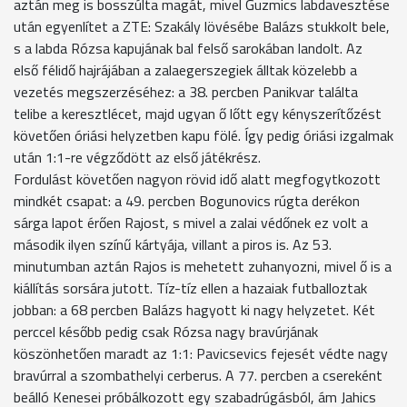
aztán meg is bosszúlta magát, mivel Guzmics labdavesztése
után egyenlítet a ZTE: Szakály lövésébe Balázs stukkolt bele,
s a labda Rózsa kapujának bal felső sarokában landolt. Az
első félidő hajrájában a zalaegerszegiek álltak közelebb a
vezetés megszerzéséhez: a 38. percben Panikvar találta
telibe a keresztlécet, majd ugyan ő lőtt egy kényszerítőzést
követően óriási helyzetben kapu fölé. Így pedig óriási izgalmak
után 1:1-re végződött az első játékrész.
Fordulást követően nagyon rövid idő alatt megfogytkozott
mindkét csapat: a 49. percben Bogunovics rúgta derékon
sárga lapot érően Rajost, s mivel a zalai védőnek ez volt a
második ilyen színű kártyája, villant a piros is. Az 53.
minutumban aztán Rajos is mehetett zuhanyozni, mivel ő is a
kiállítás sorsára jutott. Tíz-tíz ellen a hazaiak futballoztak
jobban: a 68 percben Balázs hagyott ki nagy helyzetet. Két
perccel később pedig csak Rózsa nagy bravúrjának
köszönhetően maradt az 1:1: Pavicsevics fejesét védte nagy
bravúrral a szombathelyi cerberus. A 77. percben a csereként
beálló Kenesei próbálkozott egy szabadrúgásból, ám Jahics