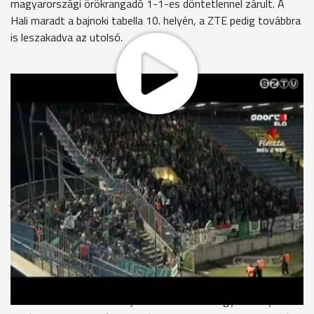
magyarországi örökrangadó 1-1-es döntetlennel zárult. A
Hali maradt a bajnoki tabella 10. helyén, a ZTE pedig továbbra
is leszakadva az utolsó.
Az élvonalbeli labdarúgó bajnokság 20. játéknapján nyugat-
magyarországi rangadót rendeztek, ugyanis Zalaegerszegen
lépett pályára a Haladás Sopron Bank gárdája. A
szombathelyiek a 10., míg a hazaiak az utolsó, azaz a 16.
helyről várták a mérkőzést. A találkozóra több mint 6 ezer
szurkoló látogatott ki, így aztán remek hangulatban
kezdődhetett az összecsapás. A derbit a Haladás nyitotta
jobban: a 13. percben Halmosi egy 18 méteres óriási
szabadrúgásgóllal szerzett előnyt a vasiaknak. A Rohonci
útiak nem álltak le 1:0-ás vezetésük tudatában és továbbra is
támadásban maradtak, aminek köszönhetően Radónak két
óriási ziccere is lett, ám a fiatal támadó előbb kapu mellé lőtte
Oross forintos átadását, majd nem sokkal később Jahics
hárította bravúrral komoly löketét. A két kihagyott helyzet