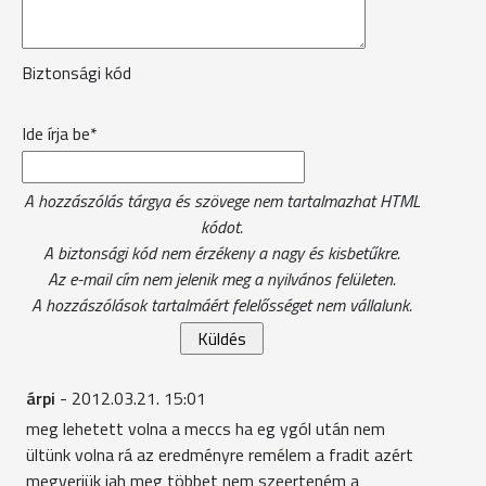
Biztonsági kód
Ide írja be*
A hozzászólás tárgya és szövege nem tartalmazhat HTML
kódot.
A biztonsági kód nem érzékeny a nagy és kisbetűkre.
Az e-mail cím nem jelenik meg a nyilvános felületen.
A hozzászólások tartalmáért felelősséget nem vállalunk.
árpi
- 2012.03.21. 15:01
meg lehetett volna a meccs ha eg ygól után nem
ültünk volna rá az eredményre remélem a fradit azért
megverjük jah meg többet nem szeerteném a