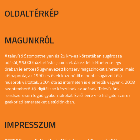
OLDALTÉRKÉP
MAGUNKRÓL
A televízó Szombathelyen és 25 km-es körzetében sugározza
adását, 55.000 háztartásba jutunk el. A kezdeti kéthetente egy
órában jelentkező úgynevezett konzerv magazinokat a hetente, majd
kétnaponta, az 1990-es évek közepétől naponta sugárzott élő
műsorok váltották. 2004 óta az interneten is elérhetők vagyunk. 2008
szeptemberé-től digitálisan készülnek az adások. Televíziónk
rendszeresen fogad gyakornokokat. Évről évre 4-6 hallgató szerez
gyakorlati ismereteket a stúdiónkban.
IMPRESSZUM