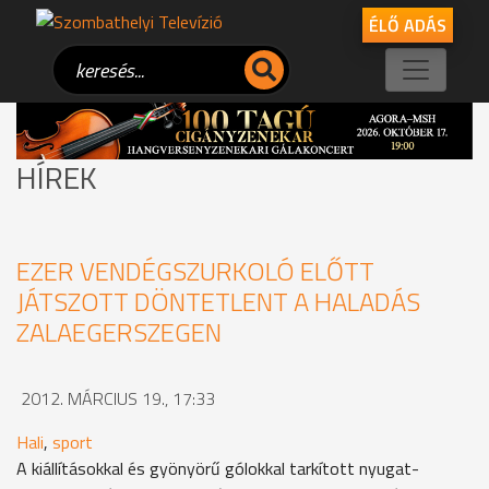
ÉLŐ ADÁS
HÍREK
EZER VENDÉGSZURKOLÓ ELŐTT
JÁTSZOTT DÖNTETLENT A HALADÁS
ZALAEGERSZEGEN
2012. MÁRCIUS 19., 17:33
Hali
,
sport
A kiállításokkal és gyönyörű gólokkal tarkított nyugat-