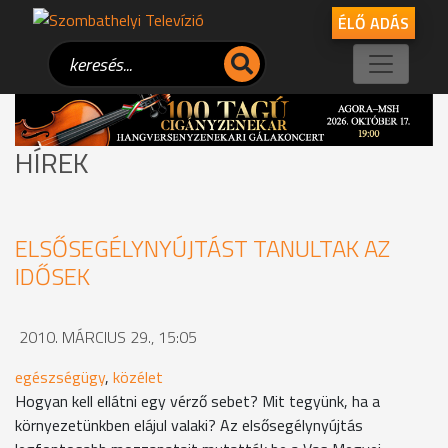
ÉLŐ ADÁS
HÍREK
ELSŐSEGÉLYNYÚJTÁST TANULTAK AZ
IDŐSEK
2010. MÁRCIUS 29., 15:05
egészségügy
,
közélet
Hogyan kell ellátni egy vérző sebet? Mit tegyünk, ha a
környezetünkben elájul valaki? Az elsősegélynyújtás