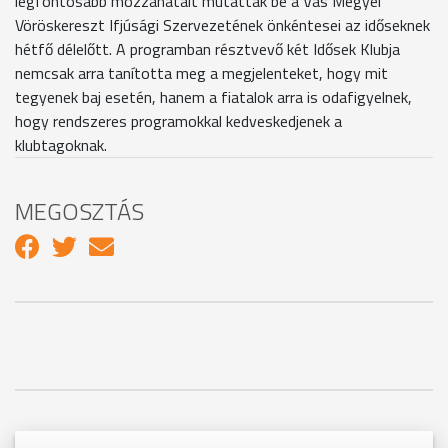
legfontosabb mozzanatait mutatták be a Vas Megyei
Vöröskereszt Ifjúsági Szervezetének önkéntesei az időseknek
hétfő délelőtt. A programban résztvevő két Idősek Klubja
nemcsak arra tanította meg a megjelenteket, hogy mit
tegyenek baj esetén, hanem a fiatalok arra is odafigyelnek,
hogy rendszeres programokkal kedveskedjenek a
klubtagoknak.
MEGOSZTÁS