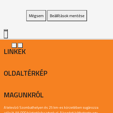
Mégsem
Beállítások mentése
LINKEK
OLDALTÉRKÉP
MAGUNKRÓL
A televízó Szombathelyen és 25 km-es körzetében sugározza
adását, 55.000 háztartásba jutunk el. A kezdeti kéthetente egy