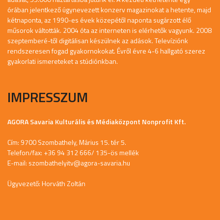
órában jelentkező úgynevezett konzerv magazinokat a hetente, majd
kétnaponta, az 1990-es évek közepétől naponta sugárzott élő
műsorok váltották. 2004 óta az interneten is elérhetők vagyunk. 2008
szeptemberé-től digitálisan készülnek az adások. Televíziónk
rendszeresen fogad gyakornokokat. Évről évre 4-6 hallgató szerez
gyakorlati ismereteket a stúdiónkban.
IMPRESSZUM
AGORA Savaria Kulturális és Médiaközpont Nonprofit Kft.
Cím: 9700 Szombathely, Márius 15. tér 5.
Telefon/fax: +36 94 312 666/ 135-ös mellék
E-mail:
szombathelyitv@agora-savaria.hu
Ügyvezető: Horváth Zoltán