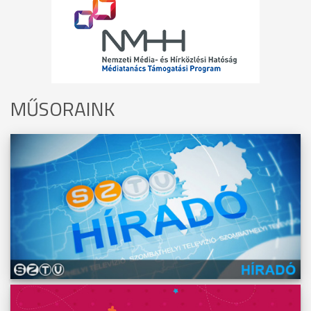
MŰSORAINK