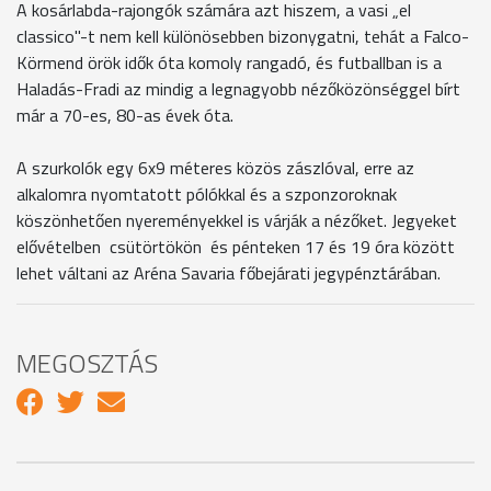
A kosárlabda-rajongók számára azt hiszem, a vasi „el
classico"-t nem kell különösebben bizonygatni, tehát a Falco-
Körmend örök idők óta komoly rangadó, és futballban is a
Haladás-Fradi az mindig a legnagyobb nézőközönséggel bírt
már a 70-es, 80-as évek óta.
A szurkolók egy 6x9 méteres közös zászlóval, erre az
alkalomra nyomtatott pólókkal és a szponzoroknak
köszönhetően nyereményekkel is várják a nézőket. Jegyeket
elővételben csütörtökön és pénteken 17 és 19 óra között
lehet váltani az Aréna Savaria főbejárati jegypénztárában.
MEGOSZTÁS