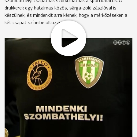
szombathelyi csapatnak szurkolhatnak a sportbarátok. A
drukkerek egy hatalmas közös, sárga-zöld zászlóval is
készülnek, és mindenkit arra kérnek, hogy a mérkőzéseken a
két csapat színeibe öltözzön.
A tavalyi akció szerencsét hozott: a Haladás a Debrecen, a
Falco pedig a Sopron ellen aratott győzelmet. Ezen a
hétvégén a szombathelyi kosárcsapat a Körmendet fogadja,
s aki elővételben belépőjegyet vált az összecsapásra vagy
Falco-bérlete van, másnap ingyen mehet a Haladás-
Ferencváros örökrangadóra.
Gráczer György ügyvezető, Falco-SZOVA KC
Bízom abban, hogy azok, akik labdarúgó mérkőzésre járnak,
kedvet kapnak a kosárlabdára is, és így a két szurkolótábor
egymást erősíti, és a másik, úgy gondolom, hogy ezek a
kezdeményezések erősítik a szombathelyi lokálpatriotizmust
is.