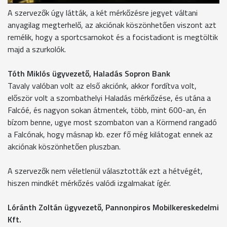
A szervezők úgy látták, a két mérkőzésre jegyet váltani
anyagilag megterhelő, az akciónak köszönhetően viszont azt
remélik, hogy a sportcsarnokot és a focistadiont is megtöltik
majd a szurkolók.
Tóth Miklós ügyvezető, Haladás Sopron Bank
Tavaly valóban volt az első akciónk, akkor fordítva volt,
először volt a szombathelyi Haladás mérkőzése, és utána a
Falcóé, és nagyon sokan átmentek, több, mint 600-an, én
bízom benne, ugye most szombaton van a Körmend rangadó
a Falcónak, hogy másnap kb. ezer fő még kilátogat ennek az
akciónak köszönhetően pluszban.
A szervezők nem véletlenül választották ezt a hétvégét,
hiszen mindkét mérkőzés valódi izgalmakat ígér.
Lóránth Zoltán ügyvezető, Pannonpiros Mobilkereskedelmi
Kft.