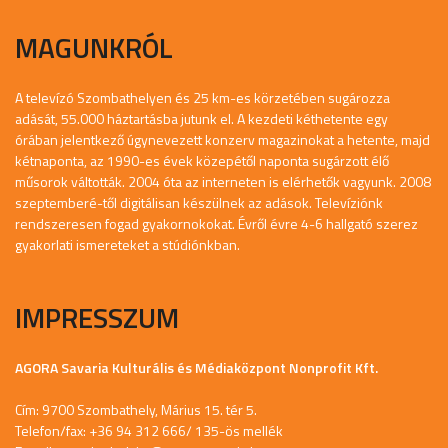
MAGUNKRÓL
A televízó Szombathelyen és 25 km-es körzetében sugározza
adását, 55.000 háztartásba jutunk el. A kezdeti kéthetente egy
órában jelentkező úgynevezett konzerv magazinokat a hetente, majd
kétnaponta, az 1990-es évek közepétől naponta sugárzott élő
műsorok váltották. 2004 óta az interneten is elérhetők vagyunk. 2008
szeptemberé-től digitálisan készülnek az adások. Televíziónk
rendszeresen fogad gyakornokokat. Évről évre 4-6 hallgató szerez
gyakorlati ismereteket a stúdiónkban.
IMPRESSZUM
AGORA Savaria Kulturális és Médiaközpont Nonprofit Kft.
Cím: 9700 Szombathely, Márius 15. tér 5.
Telefon/fax: +36 94 312 666/ 135-ös mellék