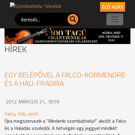
ÉLŐ ADÁS
HÍREK
EGY BELÉPŐVEL A FALCO-KÖRMENDRE
ÉS A HALI-FRADIRA
2012. MÁRCIUS 21., 18:59
Falco
,
Hali
,
sport
Újra megszervezik a "Mindenki szombathelyi!" akciót a Falco
és a Haladás szurkolói. A hétvégén egy jeggyel mindkét