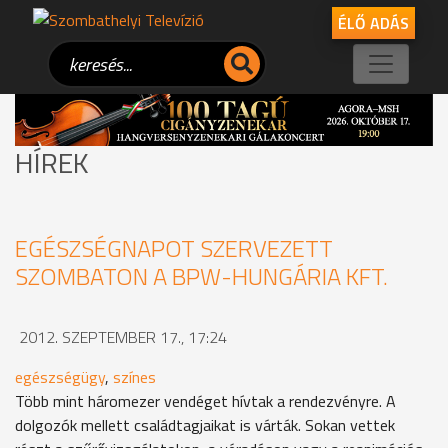
ÉLŐ ADÁS
HÍREK
EGÉSZSÉGNAPOT SZERVEZETT
SZOMBATON A BPW-HUNGÁRIA KFT.
2012. SZEPTEMBER 17., 17:24
egészségügy
,
színes
Több mint háromezer vendéget hívtak a rendezvényre. A
dolgozók mellett családtagjaikat is várták. Sokan vettek