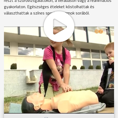
részt a szűrővizsgálatokon, a véradáson vagy a reanimációs
gyakorlaton. Egészséges ételeket kóstolhattak és
választhattak a színes sportprogramok sorából.
MEGOSZTÁS
Videóink megtekinthetőek
Youtube-csatornánkon is!