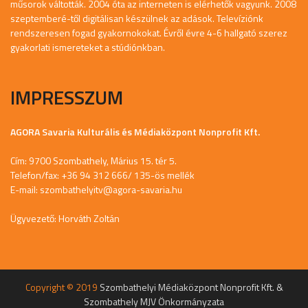
műsorok váltották. 2004 óta az interneten is elérhetők vagyunk. 2008
szeptemberé-től digitálisan készülnek az adások. Televíziónk
rendszeresen fogad gyakornokokat. Évről évre 4-6 hallgató szerez
gyakorlati ismereteket a stúdiónkban.
IMPRESSZUM
AGORA Savaria Kulturális és Médiaközpont Nonprofit Kft.
Cím: 9700 Szombathely, Márius 15. tér 5.
Telefon/fax: +36 94 312 666/ 135-ös mellék
E-mail:
szombathelyitv@agora-savaria.hu
Ügyvezető: Horváth Zoltán
Copyright © 2019
Szombathelyi Médiaközpont Nonprofit Kft. &
Szombathely MJV Önkormányzata