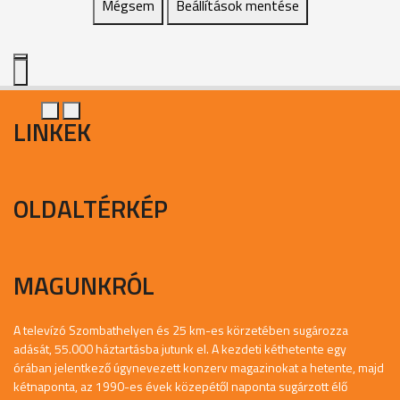
Mégsem
Beállítások mentése
LINKEK
OLDALTÉRKÉP
MAGUNKRÓL
A televízó Szombathelyen és 25 km-es körzetében sugározza
adását, 55.000 háztartásba jutunk el. A kezdeti kéthetente egy
órában jelentkező úgynevezett konzerv magazinokat a hetente, majd
kétnaponta, az 1990-es évek közepétől naponta sugárzott élő