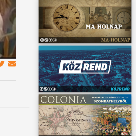
sit
et