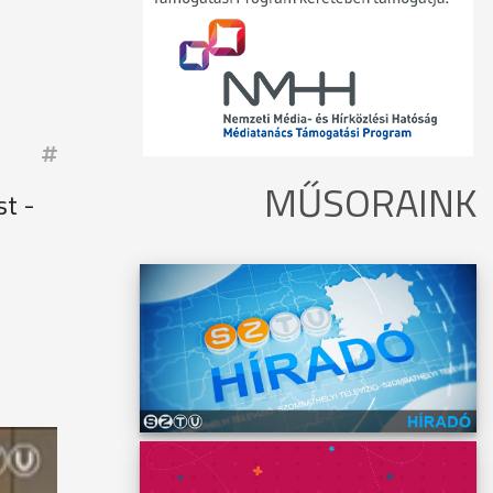
MŰSORAINK
st -
t.