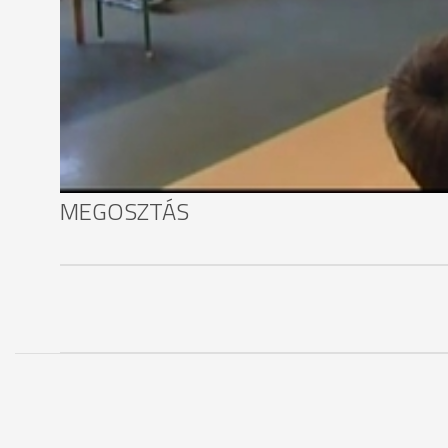
"Az iskolában van sok olyan eszköz, amit be tudunk 
nagyobb időkeretben."
A meghatározott tananyag ugyanis sok esetben err
például a röplabda, de még a ping-pong is.
MEGOSZTÁS