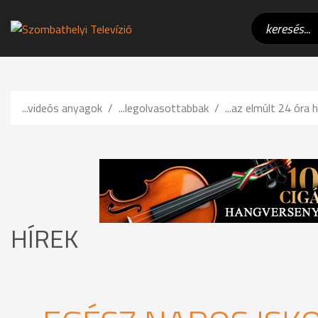
...videós anyagok
...legolvasottabbak
...az elmúlt 24 óra h
HÍREK