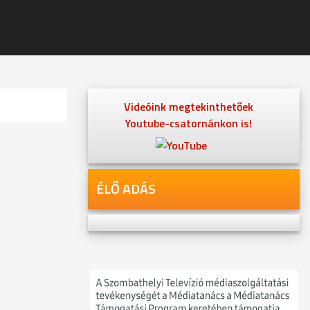
Videóink megtekinthetőek
Youtube-csatornánkon is!
ÉLŐ ADÁS