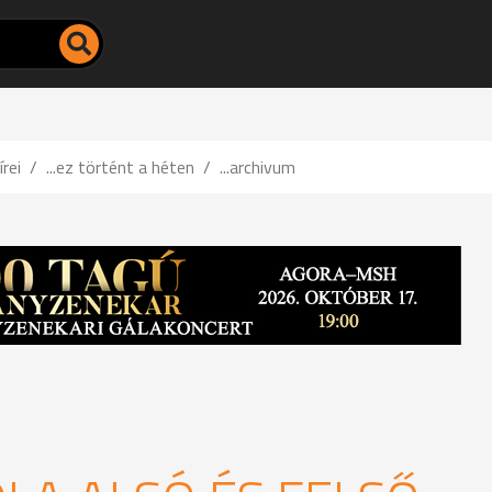
írei
...ez történt a héten
...archivum