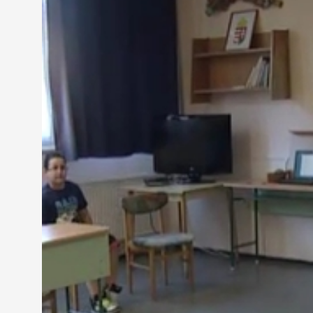
foglalkozások egész nap váltják egymást.
Ezzel jelentős terhet levesz a szülőkről az iskola,
házi feladat az iskolában.
Kiss Péter igazgató, Dési Huber István Általános 
"Azt garantáljuk mi, hogy itt a gyerekek szintén a
nénivel megoldják a házi feladatokat gyakorolnak, a
Az intézmény 340 tanulójának több mint kétharmada
fontos szerepet kap a mozgásra nevelés, ezért az 
A felmérések alapján ugyanis a szünidő után jóval 
időszakban. A napköziben lehetősége van a diákokn
nincs lehetőség.
Lengyel Miklós pedagógus, Dési Huber István Álta