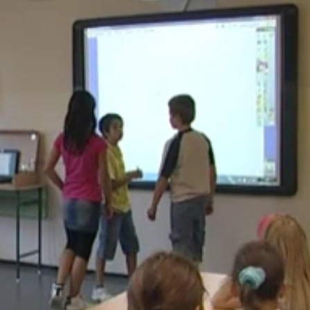
 hiszen nekik otthon már nem kell azzal foglalkozni, hogy mi
Iskola
 napi munkarendjükbe épített gyakorló órákon azzal a tanító
ki végülis tanította őket."
 tölti a délutánját is az iskolában. Mivel az intézményb
ötödikesek számára sportnapközit vezettek be az idei évbe
rosszabb a gyerekek teljesítménye mint a nyári szünet előt
ak olyan spotágakat is kipróbálni amire tantárgyi keretek
lános Iskola