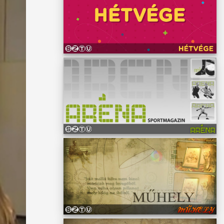
 volt a
en
n.
ti
 között