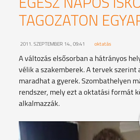
EGÉSZ NAPOS ISKO
TAGOZATON EGYA
2011. SZEPTEMBER 14., 09:41
oktatás
A változás elsősorban a hátrányos hel
vélik a szakemberek. A tervek szerint 
maradhat a gyerek. Szombathelyen má
rendszer, mely ezt a oktatási formát k
alkalmazzák.
A Dési Huber István Általános Iskolában már több 
Reggel 8 órától délután 4-ig olyan foglalkozásokat