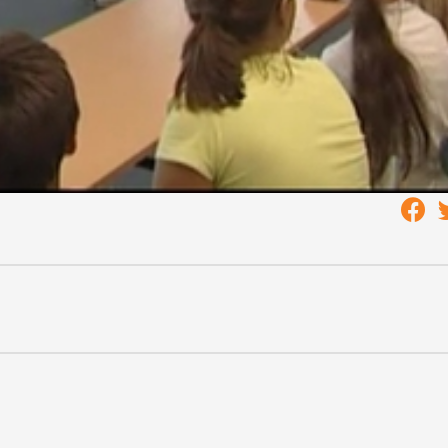
vetni és a testnevelés órákon kívül is tudunk használni, kic
e sem ad lehetőséget. Így a délutáni időszakban előkerülh