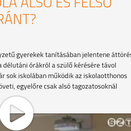
LA ALSÓ ÉS FELSŐ
RÁNT?
yzetű gyerekek tanításában jelentene áttöré
a délutáni órákról a szülő kérésére távol
r sok iskolában működik az iskolaotthonos
öveti, egyelőre csak alsó tagozatosoknál
mint 10 éve alkalmazzák az iskolaotthonos oktatási formá
 biztosít az intézmény, ahol a tanórák és a szabadidős