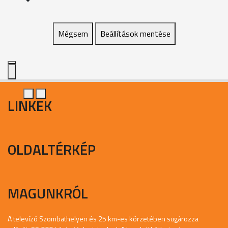
Mégsem
Beállítások mentése
LINKEK
OLDALTÉRKÉP
MAGUNKRÓL
A televízó Szombathelyen és 25 km-es körzetében sugározza