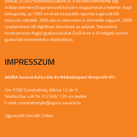
adását, 55.000 háztartásba jutunk el. A kezdeti kéthetente egy
órában jelentkező úgynevezett konzerv magazinokat a hetente, majd
kétnaponta, az 1990-es évek közepétől naponta sugárzott élő
műsorok váltották. 2004 óta az interneten is elérhetők vagyunk. 2008
szeptemberé-től digitálisan készülnek az adások. Televíziónk
rendszeresen fogad gyakornokokat. Évről évre 4-6 hallgató szerez
gyakorlati ismereteket a stúdiónkban.
IMPRESSZUM
AGORA Savaria Kulturális és Médiaközpont Nonprofit Kft.
Cím: 9700 Szombathely, Márius 15. tér 5.
Telefon/fax: +36 94 312 666/ 135-ös mellék
E-mail:
szombathelyitv@agora-savaria.hu
Ügyvezető: Horváth Zoltán