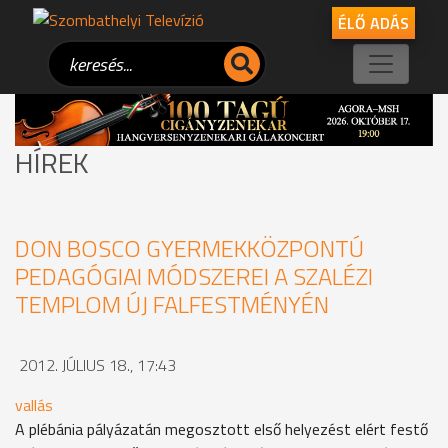
ÉLŐ ADÁS
HÍREK
DON BOSCO GYERMEKKÖZPONTÚ
PEDAGÓGIAI MÓDSZEREI A SZALÉZI
TEMPLOM ÚJ FALFESTMÉNYÉN
2012. JÚLIUS 18., 17:43
vallás
A plébánia pályázatán megosztott első helyezést elért festő