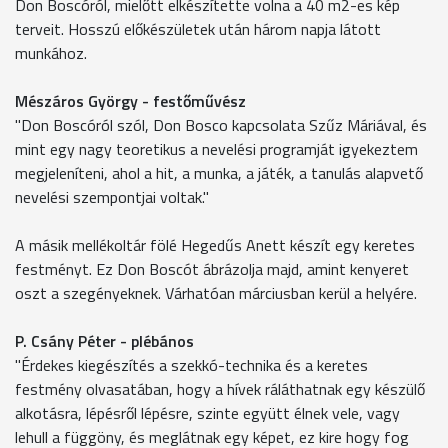
Don Boscóról, mielőtt elkészítette volna a 40 m2-es kép
terveit. Hosszú előkészületek után három napja látott
munkához.
Mészáros György - festőművész
"Don Boscóról szól, Don Bosco kapcsolata Szűz Máriával, és
mint egy nagy teoretikus a nevelési programját igyekeztem
megjeleníteni, ahol a hit, a munka, a játék, a tanulás alapvető
nevelési szempontjai voltak."
A másik mellékoltár fölé Hegedűs Anett készít egy keretes
festményt. Ez Don Boscót ábrázolja majd, amint kenyeret
oszt a szegényeknek. Várhatóan márciusban kerül a helyére.
P. Csány Péter - plébános
"Érdekes kiegészítés a szekkó-technika és a keretes
festmény olvasatában, hogy a hívek ráláthatnak egy készülő
alkotásra, lépésről lépésre, szinte együtt élnek vele, vagy
lehull a függöny, és meglátnak egy képet, ez kire hogy fog