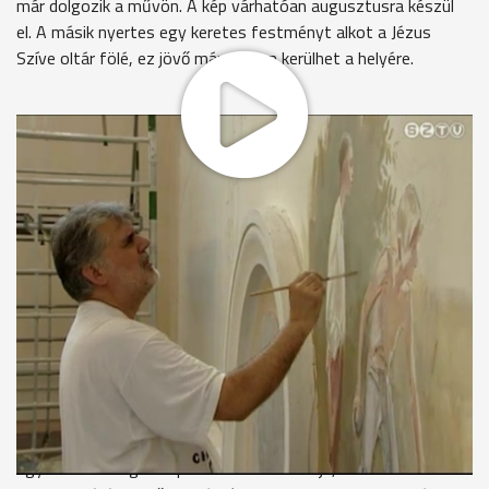
már dolgozik a művön. A kép várhatóan augusztusra készül
el. A másik nyertes egy keretes festményt alkot a Jézus
Szíve oltár fölé, ez jövő márciusban kerülhet a helyére.
A szaléziak szombathelyi temploma 1938-ban készült el.
Belső tere egyszerű, alig díszített, csupán az oltár fölött
helyeztek el nagyméretű festményeket. Tavaly egy
adományozó jóvoltából pályázatot írtak ki a két mellékoltár
falfelületének díszítésére. Mészáros György lett az egyik
nyertes, aki már javában dolgozik a több jelenetből álló
szekkón.
"Jobbra fölötte egy angyal jön könyvvel. Köztudott, hogy
Don Bosco könyvkiadással, könyvek szeretetével, ajánlásával
foglalkozott."
A művész Kőszegen él, tíz éve már volt hasonló megbízása
egy olaszországi templomban. Azt mondja, sokat olvasott