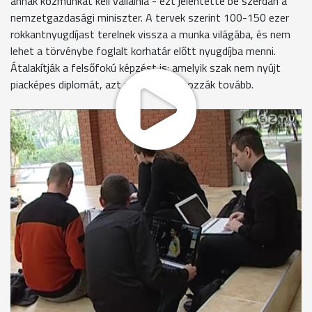
annak közmunkát kell vállalnia - ezt jelentette be szerdán a
nemzetgazdasági miniszter. A tervek szerint 100-150 ezer
rokkantnyugdíjast terelnek vissza a munka világába, és nem
lehet a törvénybe foglalt korhatár előtt nyugdíjba menni.
Átalakítják a felsőfokú képzést is: amelyik szak nem nyújt
piacképes diplomát, azt nem finanszírozzák tovább.
Négyezren tanulnak jelenleg a Savaria Egyetemi Központban,
30 alapszakon és 22 mesterszakon folyik képzés.
Bölcsészet- és társadalomtudományok, művészetek,
sporttudomány az intézmény fő profilja. A rektorhelyettes
azt mondja, 40 éve túlképzés volt matematika és fizika
tanárból, mára elfogytak, és nem volna jó, ha a bölcsészek is
erre a sorsra jutnának. Egyetért azzal, hogy a
természettudományos- és műszaki képzést fejleszteni kell,
de csak a megfelelő arányok megtartásával.
Prof. dr. Gadányi Károly - elnök-rektorhelyettes, NymE-
SEK