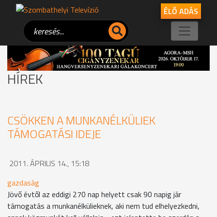
ÉLŐ ADÁS
HÍREK
CSÖKKEN A MUNKANÉLKÜLIEK
TÁMOGATÁSI IDEJE
2011. ÁPRILIS 14., 15:18
gazdaság
Jövő évtől az eddigi 270 nap helyett csak 90 napig jár
támogatás a munkanélkülieknek, aki nem tud elhelyezkedni,