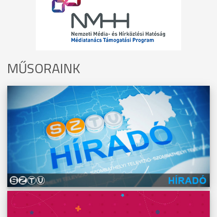
MŰSORAINK