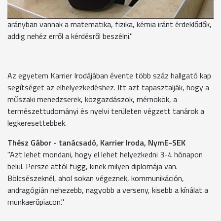
"Ezt szeretnénk mi is, csak oda jelentkezés is kell, Míg a
magyar felsőoktatásba jelentkezők között nagyon kis
arányban vannak a matematika, fizika, kémia iránt érdeklődők,
addig nehéz erről a kérdésről beszélni."
Az egyetem Karrier Irodájában évente több száz hallgató kap
segítséget az elhelyezkedéshez. Itt azt tapasztalják, hogy a
műszaki menedzserek, közgazdászok, mérnökök, a
természettudományi és nyelvi területen végzett tanárok a
legkeresettebbek.
Thész Gábor - tanácsadó, Karrier Iroda, NymE-SEK
"Azt lehet mondani, hogy el lehet helyezkedni 3-4 hónapon
belül. Persze attól függ, kinek milyen diplomája van.
Bölcsészeknél, ahol sokan végeznek, kommunikáción,
andragógián nehezebb, nagyobb a verseny, kisebb a kínálat a
munkaerőpiacon."