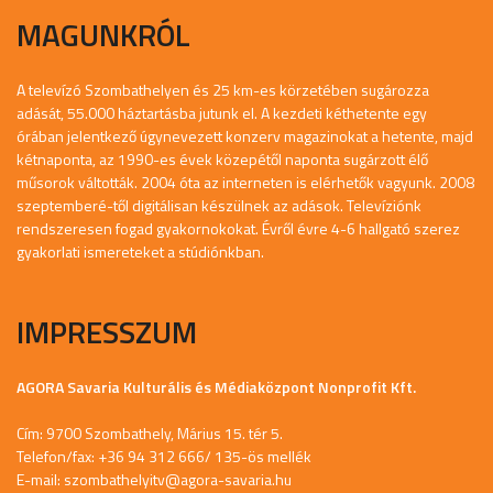
MAGUNKRÓL
A televízó Szombathelyen és 25 km-es körzetében sugározza
adását, 55.000 háztartásba jutunk el. A kezdeti kéthetente egy
órában jelentkező úgynevezett konzerv magazinokat a hetente, majd
kétnaponta, az 1990-es évek közepétől naponta sugárzott élő
műsorok váltották. 2004 óta az interneten is elérhetők vagyunk. 2008
szeptemberé-től digitálisan készülnek az adások. Televíziónk
rendszeresen fogad gyakornokokat. Évről évre 4-6 hallgató szerez
gyakorlati ismereteket a stúdiónkban.
IMPRESSZUM
AGORA Savaria Kulturális és Médiaközpont Nonprofit Kft.
Cím: 9700 Szombathely, Márius 15. tér 5.
Telefon/fax: +36 94 312 666/ 135-ös mellék
E-mail:
szombathelyitv@agora-savaria.hu