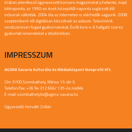
órában jelentkező úgynevezett konzerv magazinokat a hetente, majd
kétnaponta, az 1990-es évek közepétől naponta sugárzott élő
műsorok váltották. 2004 óta az interneten is elérhetők vagyunk. 2008
szeptemberé-től digitálisan készülnek az adások. Televíziónk
rendszeresen fogad gyakornokokat. Évről évre 4-6 hallgató szerez
gyakorlati ismereteket a stúdiónkban.
IMPRESSZUM
AGORA Savaria Kulturális és Médiaközpont Nonprofit Kft.
Cím: 9700 Szombathely, Márius 15. tér 5.
Telefon/fax: +36 94 312 666/ 135-ös mellék
E-mail:
szombathelyitv@agora-savaria.hu
Ügyvezető: Horváth Zoltán