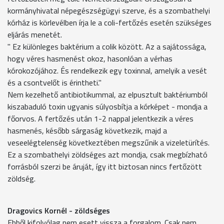
kormányhivatal népegészségügyi szerve, és a szombathelyi
kórház is körlevélben írja le a coli-fertőzés esetén szükséges
eljárás menetét.
" Ez különleges baktérium a colik között. Az a sajátossága,
hogy véres hasmenést okoz, hasonlóan a vérhas
kórokozójához. És rendelkezik egy toxinnal, amelyik a vesét
és a csontvelőt is érintheti."
Nem kezelhető antibiotikummal, az elpusztult baktériumból
kiszabaduló toxin ugyanis súlyosbítja a kórképet - mondja a
főorvos. A fertőzés után 1-2 nappal jelentkezik a véres
hasmenés, később sárgaság következik, majd a
veseelégtelenség következtében megszűnik a vizeletürítés.
Ez a szombathelyi zöldséges azt mondja, csak megbízható
forrásból szerzi be áruját, így itt biztosan nincs fertőzött
zöldség.
Dragovics Kornél - zöldséges
Ebből kifolyólag nem esett vissza a forgalom. Csak nem