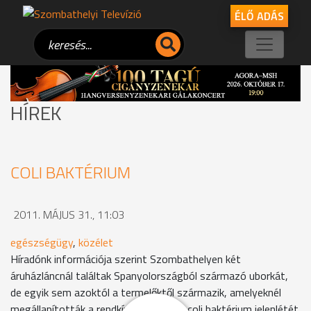
ÉLŐ ADÁS
HÍREK
COLI BAKTÉRIUM
2011. MÁJUS 31., 11:03
egészségügy
,
közélet
Híradónk információja szerint Szombathelyen két
áruházláncnál találtak Spanyolországból származó uborkát,
de egyik sem azoktól a termelőktől származik, amelyeknél
megállapították a rendkívül agresszív coli baktérium jelenlétét.