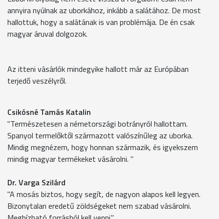
annyira nyúlnak az uborkához, inkább a salátához. De most
hallottuk, hogy a salátának is van problémája. De én csak
magyar áruval dolgozok.
Az itteni vásárlók mindegyike hallott már az Európában
terjedő veszélyről.
Csikósné Tamás Katalin
"Természetesen a németországi botrányról hallottam.
Spanyol termelőktől származott valószínűleg az uborka.
Mindig megnézem, hogy honnan származik, és igyekszem
mindig magyar termékeket vásárolni. "
Dr. Varga Szilárd
"A mosás biztos, hogy segít, de nagyon alapos kell legyen.
Bizonytalan eredetű zöldségeket nem szabad vásárolni.
Megbízható forrásból kell venni."