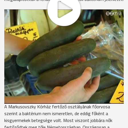
Németországban pár nap alatt több mint 1200-an
betegedtek meg a Coli baktérium egyik törzsétől, tucatnyian
meghaltak, a Hamburg környéki intenzív osztályok pedig
megteltek. Már öt európai országban, köztük Ausztriában is
megjelent a betegség.
Dr. Schneider Ferenc - osztályvezető főorvos,
Markusovszky Kórház
"A coli normális viszonyok között emberről emberre nem
terjed, de megvan a lehetősége, ha valaki szennyezett kézzel
élelmiszerhez nyúl, akkor fertőz. Ezt alapvető kézhigiénével
meg lehet előzni."
A Markusovszky Kórház fertőző osztályának főorvosa
szerint a baktérium nem ismeretlen, de eddig főként a
kisgyermekek betegsége volt. Most viszont jobbára nők
fertőződtek meg tőle Németországban. Országosan a