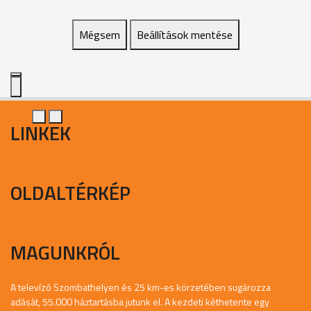
Mégsem
Beállítások mentése
LINKEK
OLDALTÉRKÉP
MAGUNKRÓL
A televízó Szombathelyen és 25 km-es körzetében sugározza
adását, 55.000 háztartásba jutunk el. A kezdeti kéthetente egy