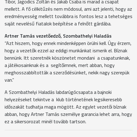
Tibor, Jagodics Zoltán és Jakab Csaba is marad a csapat
mellett. A fő célkitűzés nem módosul, ami azt jelenti, hogy az
eredményesség mellett továbbra is fontos lesz a tehetséges
saját nevelésű fiatalok beépítése a felnőtt gárdába.
Artner Tamás vezetőedző, Szombathelyi Haladás
“Azt hiszem, hogy ennek mindenképpen örülni kell. Úgy érzem,
hogy a vezetők ezzel az eddigi munkánkat ismerik el. Bíznak
bennünk. Itt szeretnék köszönetet mondani a csapatunknak,
a játékosainknak és a segítőimnek, mert abban, hogy
meghosszabbították a szerződésünket, nekik nagy szerepük
van.”
A Szombathelyi Haladás labdarúgócsapata a bajnoki
helyezéseket tekintve a klub történetének legsikeresebb
időszakát tudhatja maga mögött. Az egylet vezetői bíznak
abban, hogy Artner Tamás személye garancia lehet arra, hogy
ez a sikersorozat minél tovább tartson.