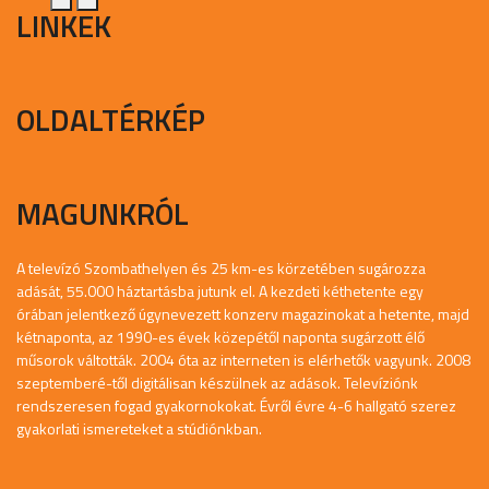
LINKEK
OLDALTÉRKÉP
MAGUNKRÓL
A televízó Szombathelyen és 25 km-es körzetében sugározza
adását, 55.000 háztartásba jutunk el. A kezdeti kéthetente egy
órában jelentkező úgynevezett konzerv magazinokat a hetente, majd
kétnaponta, az 1990-es évek közepétől naponta sugárzott élő
műsorok váltották. 2004 óta az interneten is elérhetők vagyunk. 2008
szeptemberé-től digitálisan készülnek az adások. Televíziónk
rendszeresen fogad gyakornokokat. Évről évre 4-6 hallgató szerez
gyakorlati ismereteket a stúdiónkban.