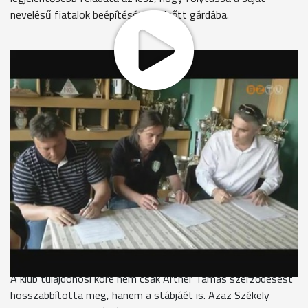
nevelésű fiatalok beépítését a felnőtt gárdába.
Artner Tamás 2012. januárjában vette át a Szombathelyi
Haladás irányítását. A szakember vezetésével az előző
bajnokságot a 8. helyen zárta a csapat és jelenleg is jó esély
van, arra, hogy ezt a szereplést a zöld-fehér együttes
megismételje, avagy még felül is múlja.
Tóth Miklós ügyvezető, Szombathelyi Haladás
“Felkértük Tamást, hogy újabb 1+1 évig irányítsa a Haladást.
Azt gondolom, hogy az a munka, amikor tavaly átvette a
Haladást és befutottunk a 8. helyre, jó. Remélem most is azt
a helyet fogjuk elérni. Bár egy picit előrébb is tudunk végezni.
Abban bízom, hiszen olyan meccseink vannak hátra, amiket
meg lehet nyerni.”
A klub tulajdonosi köre nem csak Artner Tamás szerződésést
hosszabbította meg, hanem a stábjáét is. Azaz Székely