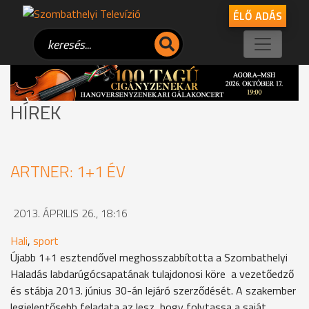
ÉLŐ ADÁS
HÍREK
ARTNER: 1+1 ÉV
2013. ÁPRILIS 26., 18:16
Hali
,
sport
Újabb 1+1 esztendővel meghosszabbította a Szombathelyi
Haladás labdarúgócsapatának tulajdonosi köre a vezetőedző
és stábja 2013. június 30-án lejáró szerződését. A szakember
legjelentősebb feladata az lesz, hogy folytassa a saját