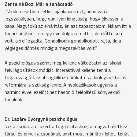
Zentainé Bozi Mária tanácsadó
"Minden esetben fel kell ajánlanunk ezt, benn van a
jogszabályban, hogy van ilyen lehetőség, hogy élhessen a
baba. Nagyfokú az elhárítás, én azt tapasztalom. Nálam itt a
tanácsadóban - én egy éve dolgozom itt -, de előtte sem
volt, aki elfogadta. Gondolkodni gondolkodott rajta, de a
végleges döntés mindig a megszakítás volt."
A pszichológus szerint meg kellene változtatni az iskolai
felvilágosítások módját. Interaktívvá kellene tenni a
fogamzásgátlással foglalkozó órákat és a biológiaoktatás
reformjára is szükség lenne. A nyolcadikasok ugyanis a
harminc évvel ezelőttihez hasonló felépítésű könyvekből
tanulnak.
Dr. Lazáry Györgyné pszichológus
"Az a csoda, ami azért a fogantatáshoz, a magzati élethez
társul és ennek a csodának, amit most már látni lehet, tehát