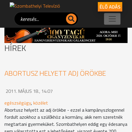
ÉLŐ ADÁS
HÍREK
ABORTUSZ HELYETT ADJ ÖRÖKBE
2011. MÁJUS 18., 14:07
egészségügy
,
közélet
Abortusz helyett az adj örökbe - ezzel a kampányszlogennel
fordult azokhoz a szülőkhöz a kormány, akik nem szeretnék
megtartani gyermeküket. Szombathelyen eddig egy édesanya
sem választotta ezt a lehetőséget, viszont évente 700