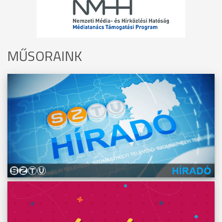
MŰSORAINK