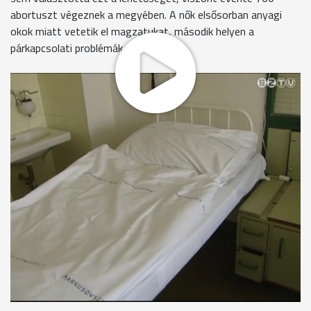
abortuszt végeznek a megyében. A nők elsősorban anyagi
okok miatt vetetik el magzatukat, második helyen a
párkapcsolati problémák állnak.
Vas megyében tavaly kétezer gyermek született és hétszáz
abortuszt végeztek a kórházakban.
Dr. Koppány Csaba osztályvezető, Markusovszky Kórház
"Ez a szám az országos átlag alatt van valami csekéllyel. A
tendencia talán egy kicsit javuló, de az össznépesség
szempontjából sajnos nem elegendő. Jól tudjuk, hogy a
születésszám sajnos csökken."
A kormány most abortuszellenes kampányt indított. Azt
szorgalmazzák, hogy az a szülő, aki nem akarja megtartani,
inkább adja örökbe a gyermekét.