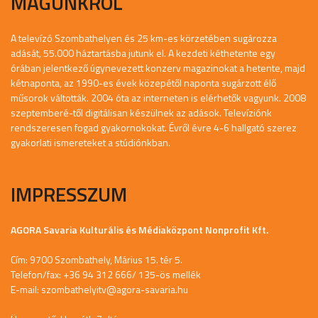
MAGUNKRÓL
A televízó Szombathelyen és 25 km-es körzetében sugározza
adását, 55.000 háztartásba jutunk el. A kezdeti kéthetente egy
órában jelentkező úgynevezett konzerv magazinokat a hetente, majd
kétnaponta, az 1990-es évek közepétől naponta sugárzott élő
műsorok váltották. 2004 óta az interneten is elérhetők vagyunk. 2008
szeptemberé-től digitálisan készülnek az adások. Televíziónk
rendszeresen fogad gyakornokokat. Évről évre 4-6 hallgató szerez
gyakorlati ismereteket a stúdiónkban.
IMPRESSZUM
AGORA Savaria Kulturális és Médiaközpont Nonprofit Kft.
Cím: 9700 Szombathely, Márius 15. tér 5.
Telefon/fax: +36 94 312 666/ 135-ös mellék
E-mail:
szombathelyitv@agora-savaria.hu