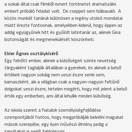
a sokak által csak filmből ismert történetet dramatizálni
embert próbáló feladat volt. De cseppet sem hiábavaló. A
közös munkát tanáruk különösen a regény utolsó mondatai
miatt érezte fontosnak, amelyekben kiderül, hogy éppen az
addig együgyűnek hitt és gyűlölt latintanár az, akinek Gina
biztonságát és megmenekülését köszönheti.
Ekler Ágnes osztálykísérő
Egy felnőtt ember, akinek a külsőségeit szinte nevetség
tárgyaként taglalják általában a gyerekek, és akinek a belső
értékeit nagyon sokáig nem veszi észre senki sem,
kamaszként, aki a világban csak a nagyon-nagyon feltűnő
dolgokat veszi észre, hirtelen megérti, hogy mit jelent a belső
érték egy emberben, ami által lehullik minden külsőség.
Az iskola szerint a fiatalok személyiségfejlődése
szempontjából fontos, hogy megpróbálják beleélni magukat
mások szerepébe, egy ilyen művészi élmény pedig a
tanultakat is segít feldolgozni.