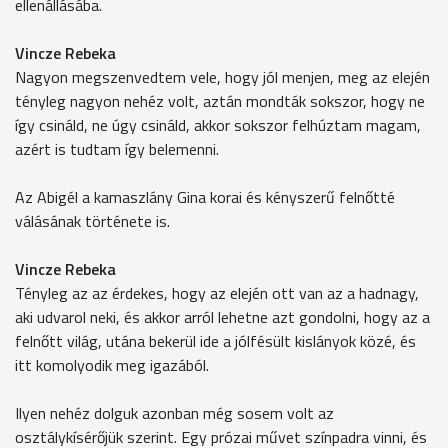
ellenállásába.
Vincze Rebeka
Nagyon megszenvedtem vele, hogy jól menjen, meg az elején
tényleg nagyon nehéz volt, aztán mondták sokszor, hogy ne
így csináld, ne úgy csináld, akkor sokszor felhúztam magam,
azért is tudtam így belemenni.
Az Abigél a kamaszlány Gina korai és kényszerű felnőtté
válásának története is.
Vincze Rebeka
Tényleg az az érdekes, hogy az elején ott van az a hadnagy,
aki udvarol neki, és akkor arról lehetne azt gondolni, hogy az a
felnőtt világ, utána bekerül ide a jólfésült kislányok közé, és
itt komolyodik meg igazából.
Ilyen nehéz dolguk azonban még sosem volt az
osztálykísérőjük szerint. Egy prózai művet színpadra vinni, és