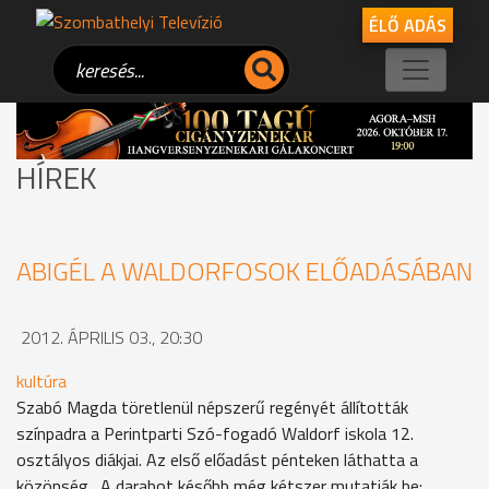
ÉLŐ ADÁS
HÍREK
ABIGÉL A WALDORFOSOK ELŐADÁSÁBAN
2012. ÁPRILIS 03., 20:30
kultúra
Szabó Magda töretlenül népszerű regényét állították
színpadra a Perintparti Szó-fogadó Waldorf iskola 12.
osztályos diákjai. Az első előadást pénteken láthatta a
közönség,. A darabot később még kétszer mutatják be: