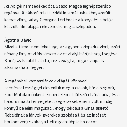
Az Abigél nemzedékek óta Szabó Magda legnépszerűbb
regénye. A háború miatt vidéki internátusba kényszerült
kamaszlány, Vitay Georgina története a könyv és a belőle
készült film alapján elevenedik meg a színpadon.
Ágotha Dávid
Mivel a filmet nem lehet egy az egyben színpadra vinni, ezért
néhány lány osztálytársam az osztálykísérőnk segítségével
3-4 éjszaka alatt átírta, összevágta, hogy színpadra
alkalmazható legyen.
A regénybeli kamaszlányok világát könnyed
természetességgel elevenítik meg a diákok, bár a szigorú,
zord Matula időnként embertelennek látszó elvárásaiba, és a
háború miatti fenyegetettség érzésébe nem volt mindig
könnyű beleélni magukat. Ahogy például a Ginát alakító
Rebekának a lányok gyerekes szokásait és az intézet
börtönszerű szabályait elfogadni képtelen dacos