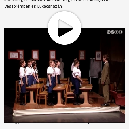
Veszprémben és Lukácsházán.
A Waldorf-iskolások drámatanulmányaikat minden évben
előadással zárják. Az utolsó, 12. évfolyamon már színházi
kellékekkel, világítással, hang-effektekkel kiegészített
színpadi mű születik. A darabot ezúttal is maguk a végzősök
választották.
"Jó napot kívánnk, Isten áldásával!"
Ekler Ágnes osztálykísérő
Egyszer csak azt mondták, hogy Abigél. És én nem is tudtam,
hogy ismerik. És nem elég, hogy ismerik, de nagyon-nagyon
szeretik, szinte rajonganak érte, ezt mindenkire magára
bízom, hogy fejtse meg, hogy a mai fiataloknak ez mit jelent,
de nagyon szeretik. Feladatként viszont nagyon nehéz.