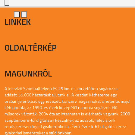
LINKEK
OLDALTÉRKÉP
MAGUNKRÓL
A televízó Szombathelyen és 25 km-es körzetében sugározza
adását, 55.000 háztartásba jutunk el. A kezdeti kéthetente egy
órában jelentkező úgynevezett konzerv magazinokat a hetente, majd
kétnaponta, az 1990-es évek közepétől naponta sugárzott élő
műsorok váltották. 2004 óta az interneten is elérhetők vagyunk. 2008
szeptemberé-től digitálisan készülnek az adások. Televíziónk
rendszeresen fogad gyakornokokat. Évről évre 4-6 hallgató szerez
gyakorlati ismereteket a stúdiónkban.