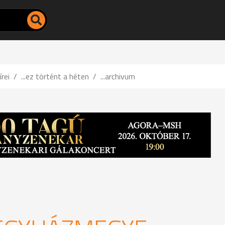
írei
...ez történt a héten
...archivum