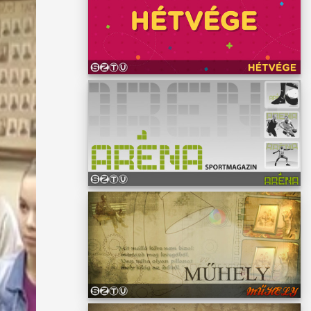
g,
s a