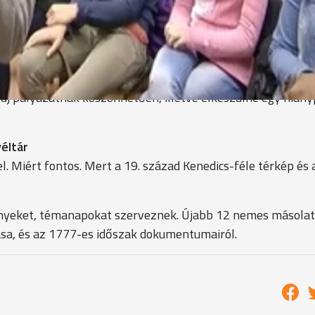
 sok új érdekességet megtudtam iratokról, sok pecsétet
ó.
k köszönhetően örökségpedagógiai programot dolgozott ki
kről készítettek másolatokat. A történelmi ismeretek bővít
 új pályázatnak köszönhetően, illetve elkészülne egy hiány
éltár
l. Miért fontos. Mert a 19. század Kenedics-féle térkép és 
enyeket, témanapokat szerveznek. Újabb 12 nemes másolat
sa, és az 1777-es időszak dokumentumairól.