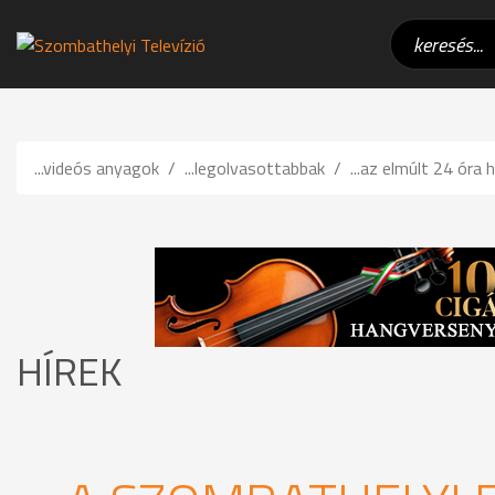
...videós anyagok
...legolvasottabbak
...az elmúlt 24 óra h
HÍREK