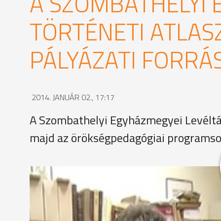
A SZOMBATHELYI
TÖRTÉNETI ATLASZ
PÁLYÁZATI FORRÁ
2014. JANUÁR 02., 17:17
A Szombathelyi Egyházmegyei Levéltár
majd az örökségpedagógiai programso