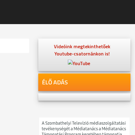
Videóink megtekinthetőek
Youtube-csatornánkon is!
ÉLŐ ADÁS