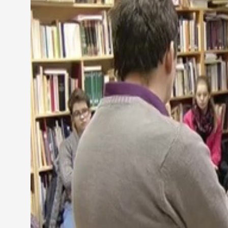
"A kettős kereszt alatt mi van, a 100 forintoson? 
A Bolyai-iskola kilencedikes diákjainak tartottak 
megismerték milyen okiratokat őriznek a levéltárb
illetve elevenítették fel tudásukat a magyar törté
földrajz is.
Bödei Anna