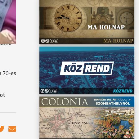
,
se a
pótló
a 70-es
ot