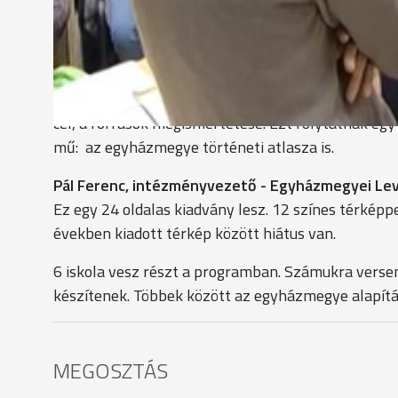
Megtudtam, hogy mivel foglalkozik egy levéltáros,
láthattam. Érdekes előadást tartott mindkét előad
Az Egyházmegyei Levéltár egy korábbi pályázatna
kiadványokat jelentetett meg, okiratokról, pecséte
cél, a források megismertetése. Ezt folytatnák egy
mű: az egyházmegye történeti atlasza is.
Pál Ferenc, intézményvezető - Egyházmegyei Lev
Ez egy 24 oldalas kiadvány lesz. 12 színes térképpe
években kiadott térkép között hiátus van.
6 iskola vesz részt a programban. Számukra vers
készítenek. Többek között az egyházmegye alapítá
MEGOSZTÁS