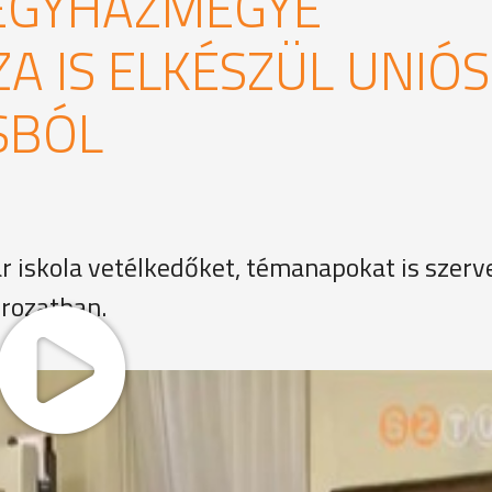
 EGYHÁZMEGYE
A IS ELKÉSZÜL UNIÓS
SBÓL
 iskola vetélkedőket, témanapokat is szerv
rozatban.