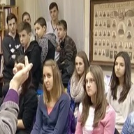
Három domb."
rendhagyó órát az Egyházmegyei Levéltárban. A fiatalok
an, és ezeken keresztül újabb részleteket ismerhettek me
nelemből, egyháztörténetből, de szóba került a címertan, é