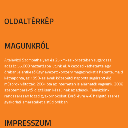
OLDALTÉRKÉP
MAGUNKRÓL
A televízó Szombathelyen és 25 km-es körzetében sugározza
adását, 55.000 háztartásba jutunk el. A kezdeti kéthetente egy
órában jelentkező úgynevezett konzerv magazinokat a hetente, majd
kétnaponta, az 1990-es évek közepétől naponta sugárzott élő
műsorok váltották. 2004 óta az interneten is elérhetők vagyunk. 2008
szeptemberé-től digitálisan készülnek az adások. Televíziónk
rendszeresen fogad gyakornokokat. Évről évre 4-6 hallgató szerez
gyakorlati ismereteket a stúdiónkban.
IMPRESSZUM