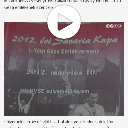
küzdelmeit. A vesenyt első alkalommal a tavaly elhunyt Tóth
Géza emlékének szentelik.
Az idei esztendő egyik legjelentősebb hazai
súlyemelőversenyét, a 2012-es Savaria-kupát rendezik meg
Szombathelyen a Haladás VSE Rohonci úti sporttelepén. Az
erőfelmérőn már nem lehet ott - a sportág egyik ikonja -, a
tavaly elhunyt Tóth Géza.
Németh László elnök, Vas Megyei Súlyemelő Szövetség
Tavaly ugye mindenki tudja, hogy eltávozott közülünk Tóth
Géza bácsi. Versenyzői nagyságának egy méltó emléket
szerettünk volna állítani. Ezért a Savaria-kupát elneveztük I.
Tóth Géza Emlékversenynek és nyilván ebből hagyományt
szeretnénk teremteni.
Szombaton három viadalnak ad otthont a Haladás VSE
súlyemelőterme: délelőtt a fiatalok vetélkednek, délután