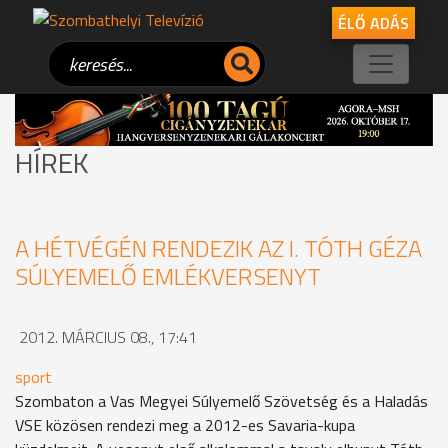
ÉLŐ ADÁS
HÍREK
A HÉTVÉGÉN RENDEZIK AZ I. TÓTH GÉZA
SÚLYEMELŐ EMLÉKVERSENYT
2012. MÁRCIUS 08., 17:41
sport
Szombaton a Vas Megyei Súlyemelő Szövetség és a Haladás
VSE közösen rendezi meg a 2012-es Savaria-kupa