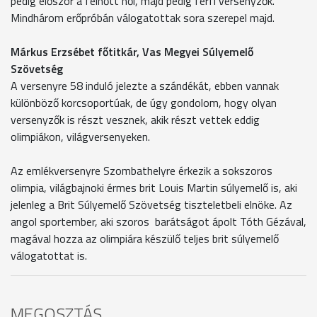
pedig először a felnőtt női, majd pedig férfi versenyzők.
Mindhárom erőpróbán válogatottak sora szerepel majd.
Márkus Erzsébet főtitkár, Vas Megyei Súlyemelő
Szövetség
A versenyre 58 induló jelezte a szándékát, ebben vannak
különböző korcsoportúak, de úgy gondolom, hogy olyan
versenyzők is részt vesznek, akik részt vettek eddig
olimpiákon, világversenyeken.
Az emlékversenyre Szombathelyre érkezik a sokszoros
olimpia, világbajnoki érmes brit Louis Martin súlyemelő is, aki
jelenleg a Brit Súlyemelő Szövetség tiszteletbeli elnöke. Az
angol sportember, aki szoros barátságot ápolt Tóth Gézával,
magával hozza az olimpiára készülő teljes brit súlyemelő
válogatottat is.
MEGOSZTÁS