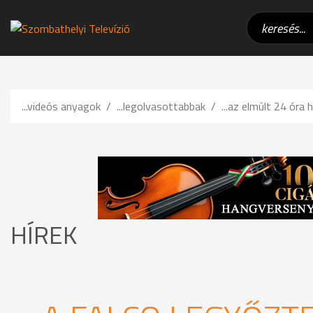
...videós anyagok
...legolvasottabbak
...az elmúlt 24 óra h
HÍREK