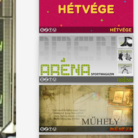
özött.
azai
enfél
ndi
tett a
ytatás