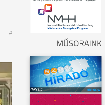
MŰSORAINK
z a
i
ást
an, sem
pontos