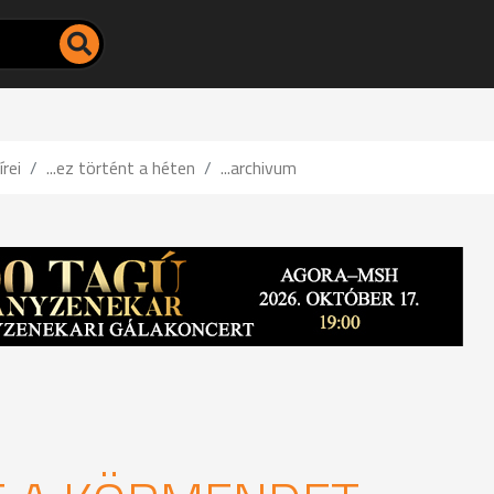
írei
...ez történt a héten
...archivum