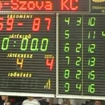
t együttest, mert egyre csökkent a távolság a két csapat k
 3 perccel a nagyszünet előtt először vezetett a Falco. A h
a sárga-feketék viszont 32 pontot süllyesztettek el az ell
gyre nagyobb előnyt szereztek a szombathelyiek. A körme
pon rendkívül jól dobott távolról a Falco, 16 hármast rögzí
ztek a sárga-feketék. Ezt a különbséget is égi jelnek
erű körmendi társaikkal együtt emlékeztek a mérkőzés 18.
bra is őrzik helyüket a nyolc között a szombathelyiek, fol