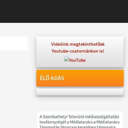
Videóink megtekinthetőek
Youtube-csatornánkon is!
ÉLŐ ADÁS