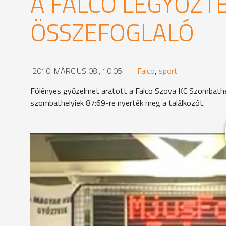
A FALCO LEGYŐZT
ÖSSZEFOGLALÓ
2010. MÁRCIUS 08., 10:05
Falco
,
sport
Fölényes győzelmet aratott a Falco Szova KC Szombathe
szombathelyiek 87:69-re nyerték meg a találkozót.
A szokásos teltház, de sokkal nyugodtabb légkör v
sportszerű légkör jellemezte az egész találkozót 
rendelkezésére állt a hazai csapatból, a Falcóból 
szenvedett Szanati Mátyás.
A feldobás után félelmetes tempóban kezdett a kö
védekezésben nem következett be lényeges javulás