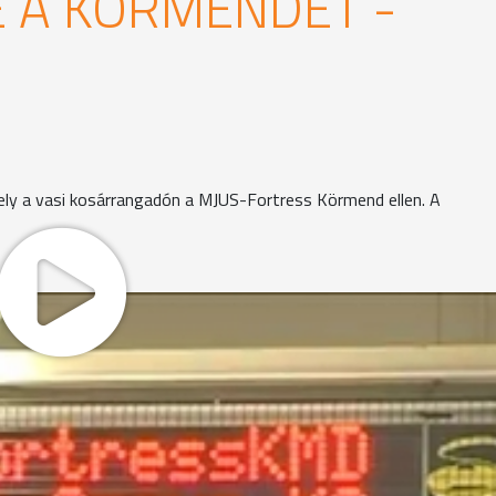
E A KÖRMENDET -
ly a vasi kosárrangadón a MJUS-Fortress Körmend ellen. A
árta a lelátókon a vasi rangadót Körmenden. Szerencsére e
a pályán és a lelátókon egyaránt. Sabáli Balázsnak mindenk
viszont hiányzott a hétközi edzésen részleges szalagszakad
rmendi gárda. Hiába kért időt Nikola Lazic, sem támadásb
, amely azt eredményezte, hogy az első 10 perc után 15 