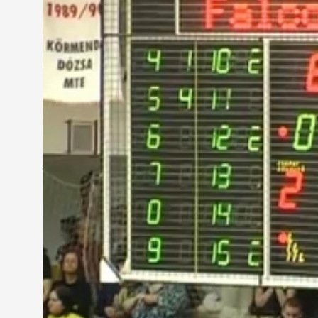
előnyt szerzett a Körmend.
A második negyedben mintha kicserélték volna a ké
Frazier, Wilson és Borszéki tripláinak köszönhetően
csapat csupán 10 pontig jutott ebben a negyedben, 
gyűrűjébe.
A mérkőzés képe a későbbiekben sem változott, e
zónázás rossz fegyvernek bizonyult, mert ezen a na
jegyzőkönyv.
Megérdemelt, 18 pontos különbséggel, 87-69-re győ
tulajdonították a Falco drukkerek, akik a sportsz
percében Horváth Zoltánra. Ezzel a bravúrral továb
szombaton a Sopron ellen az Arena Savariában.