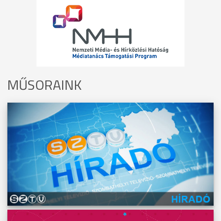
MŰSORAINK