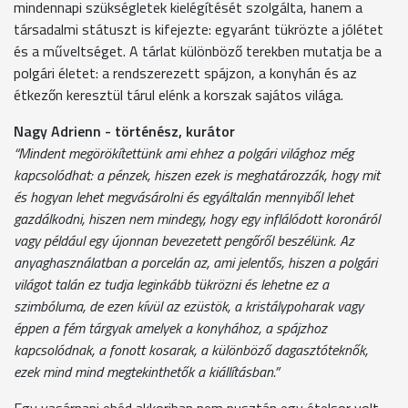
mindennapi szükségletek kielégítését szolgálta, hanem a
társadalmi státuszt is kifejezte: egyaránt tükrözte a jólétet
és a műveltséget. A tárlat különböző terekben mutatja be a
polgári életet: a rendszerezett spájzon, a konyhán és az
étkezőn keresztül tárul elénk a korszak sajátos világa.
Nagy Adrienn - történész, kurátor
“Mindent megörökítettünk ami ehhez a polgári világhoz még
kapcsolódhat: a pénzek, hiszen ezek is meghatározzák, hogy mit
és hogyan lehet megvásárolni és egyáltalán mennyiből lehet
gazdálkodni, hiszen nem mindegy, hogy egy inflálódott koronáról
vagy például egy újonnan bevezetett pengőről beszélünk. Az
anyaghasználatban a porcelán az, ami jelentős, hiszen a polgári
világot talán ez tudja leginkább tükrözni és lehetne ez a
szimbóluma, de ezen kívül az ezüstök, a kristálypoharak vagy
éppen a fém tárgyak amelyek a konyhához, a spájzhoz
kapcsolódnak, a fonott kosarak, a különböző dagasztóteknők,
ezek mind mind megtekinthetők a kiállításban.”
Egy vasárnapi ebéd akkoriban nem pusztán egy ételsor volt,