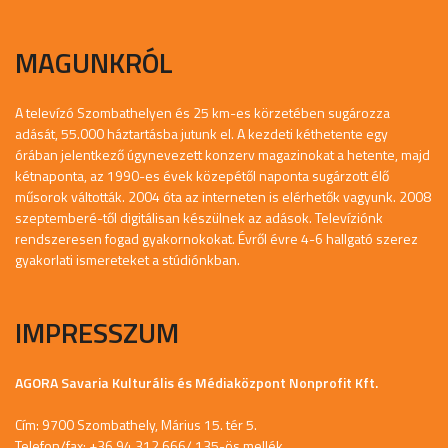
MAGUNKRÓL
A televízó Szombathelyen és 25 km-es körzetében sugározza
adását, 55.000 háztartásba jutunk el. A kezdeti kéthetente egy
órában jelentkező úgynevezett konzerv magazinokat a hetente, majd
kétnaponta, az 1990-es évek közepétől naponta sugárzott élő
műsorok váltották. 2004 óta az interneten is elérhetők vagyunk. 2008
szeptemberé-től digitálisan készülnek az adások. Televíziónk
rendszeresen fogad gyakornokokat. Évről évre 4-6 hallgató szerez
gyakorlati ismereteket a stúdiónkban.
IMPRESSZUM
AGORA Savaria Kulturális és Médiaközpont Nonprofit Kft.
Cím: 9700 Szombathely, Márius 15. tér 5.
Telefon/fax: +36 94 312 666/ 135-ös mellék