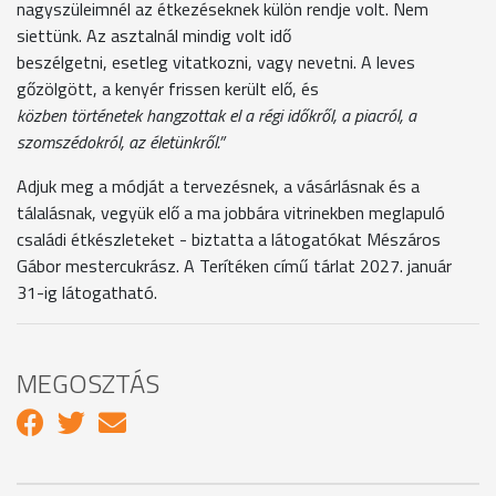
nagyszüleimnél az étkezéseknek külön rendje volt. Nem
siettünk. Az asztalnál mindig volt idő
beszélgetni, esetleg vitatkozni, vagy nevetni. A leves
gőzölgött, a kenyér frissen került elő, és
közben történetek hangzottak el a régi időkről, a piacról, a
szomszédokról, az életünkről.”
Adjuk meg a módját a tervezésnek, a vásárlásnak és a
tálalásnak, vegyük elő a ma jobbára vitrinekben meglapuló
családi étkészleteket - biztatta a látogatókat Mészáros
Gábor mestercukrász. A Terítéken című tárlat 2027. január
31-ig látogatható.
MEGOSZTÁS