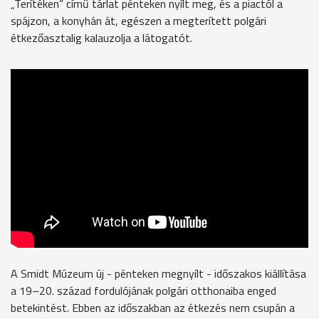
„Terítéken” című tárlat pénteken nyílt meg, és a piactól a
spájzon, a konyhán át, egészen a megterített polgári
étkezőasztalig kalauzolja a látogatót.
A Smidt Múzeum új - pénteken megnyílt - időszakos kiállítása
a 19–20. század fordulójának polgári otthonaiba enged
betekintést. Ebben az időszakban az étkezés nem csupán a