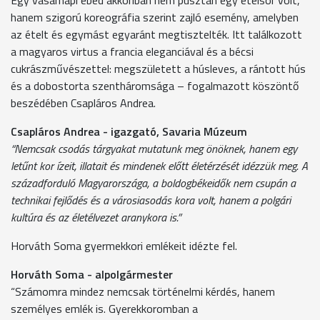
hanem szigorú koreográfia szerint zajló esemény, amelyben
az ételt és egymást egyaránt megtisztelték. Itt találkozott
a magyaros virtus a francia eleganciával és a bécsi
cukrászművészettel: megszületett a húsleves, a rántott hús
és a dobostorta szentháromsága – fogalmazott köszöntő
beszédében Csapláros Andrea.
Csapláros Andrea - igazgató, Savaria Múzeum
“Nemcsak csodás tárgyakat mutatunk meg önöknek, hanem egy
letűnt kor ízeit, illatait és mindenek előtt életérzését idézzük meg. A
századforduló Magyarországa, a boldogbékeidők nem csupán a
technikai fejlődés és a városiasodás kora volt, hanem a polgári
kultúra és az életélvezet aranykora is.”
Horváth Soma gyermekkori emlékeit idézte fel.
Horváth Soma - alpolgármester
“Számomra mindez nemcsak történelmi kérdés, hanem
személyes emlék is. Gyerekkoromban a