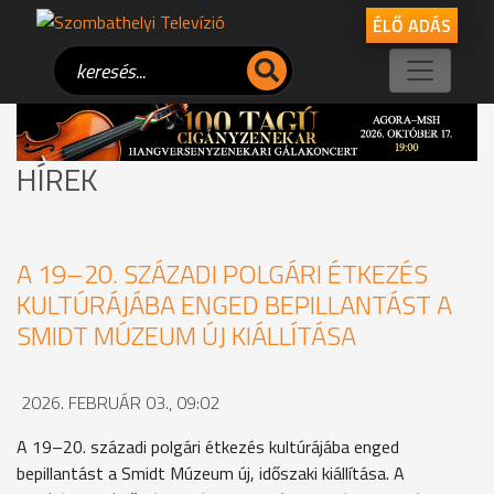
ÉLŐ ADÁS
HÍREK
A 19–20. SZÁZADI POLGÁRI ÉTKEZÉS
KULTÚRÁJÁBA ENGED BEPILLANTÁST A
SMIDT MÚZEUM ÚJ KIÁLLÍTÁSA
2026. FEBRUÁR 03., 09:02
A 19–20. századi polgári étkezés kultúrájába enged
bepillantást a Smidt Múzeum új, időszaki kiállítása. A