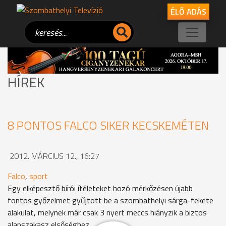
ÉLŐ ADÁS
HÍREK
8 PONTOS FALCO SIKER KECSKEMÉTEN
2012. MÁRCIUS 12., 16:27
Falco
,
sport
Egy elképesztő bírói ítéleteket hozó mérkőzésen újabb
fontos győzelmet gyűjtött be a szombathelyi sárga-fekete
alakulat, melynek már csak 3 nyert meccs hiányzik a biztos
alapszakasz elsőséghez.