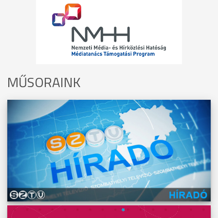
MŰSORAINK