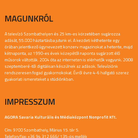
MAGUNKRÓL
A televízó Szombathelyen és 25 km-es körzetében sugározza
adását, 55.000 háztartásba jutunk el. A kezdeti kéthetente egy
órában jelentkező úgynevezett konzerv magazinokat a hetente, majd
kétnaponta, az 1990-es évek közepétől naponta sugárzott élő
műsorok váltották. 2004 óta az interneten is elérhetők vagyunk. 2008
szeptemberé-től digitálisan készülnek az adások. Televíziónk
rendszeresen fogad gyakornokokat. Évről évre 4-6 hallgató szerez
gyakorlati ismereteket a stúdiónkban.
IMPRESSZUM
AGORA Savaria Kulturális és Médiaközpont Nonprofit Kft.
Cím: 9700 Szombathely, Márius 15. tér 5.
Telefon/fax: +36 94 312 666/ 135-ös mellék