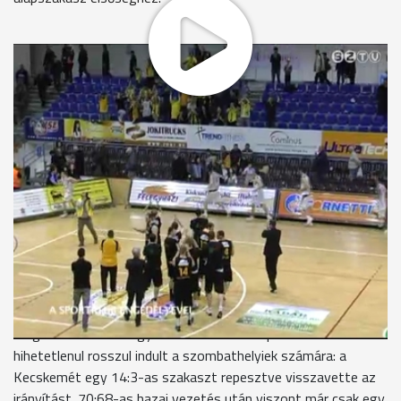
Az NB I-es férfi kosárlabda-bajnokság 22. fordulójának
rangadóját játszották Kecskeméten, ahol a hatodik helyen
álló hazaiak az éllovas Falco-SZOVA KC Szombathely
gárdáját fogadták. A derbit a várakozásoknak megfelelően a
vasiak kezdték jobban, ám az első negyed hajrájában magukra
találtak a hírös városiak és fordítottak, így pedig ők
vonulhattak 24:23-as vezetéssel az első kis szünetre. A
második etapban nagyobb sebességi fokozatba kapcsoltak a
sárga-feketén és ennek köszönhetően a félidő végét jelző
dudaszó pillanatában már ők jártak előrébb 5 ponttal.
Fordulás után is lendületben maradt Bencze Tamás
együttese és a 22. percben már több mint tízzel ment a
Falco. Ebből a tetemes előnyből 9 pontot sikerült is
megtartani a zárónegyedre. Az utolsó tíz perc viszont
hihetetlenul rosszul indult a szombathelyiek számára: a
Kecskemét egy 14:3-as szakaszt repesztve visszavette az
irányítást. 70:68-as hazai vezetés után viszont már csak egy