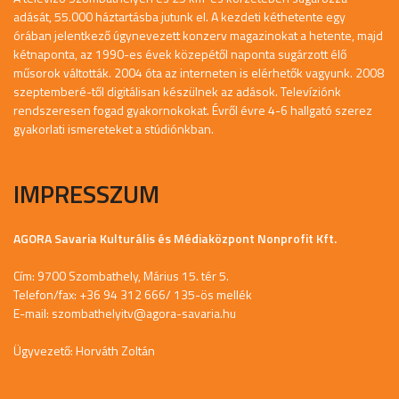
adását, 55.000 háztartásba jutunk el. A kezdeti kéthetente egy
órában jelentkező úgynevezett konzerv magazinokat a hetente, majd
kétnaponta, az 1990-es évek közepétől naponta sugárzott élő
műsorok váltották. 2004 óta az interneten is elérhetők vagyunk. 2008
szeptemberé-től digitálisan készülnek az adások. Televíziónk
rendszeresen fogad gyakornokokat. Évről évre 4-6 hallgató szerez
gyakorlati ismereteket a stúdiónkban.
IMPRESSZUM
AGORA Savaria Kulturális és Médiaközpont Nonprofit Kft.
Cím: 9700 Szombathely, Márius 15. tér 5.
Telefon/fax: +36 94 312 666/ 135-ös mellék
E-mail:
szombathelyitv@agora-savaria.hu
Ügyvezető: Horváth Zoltán