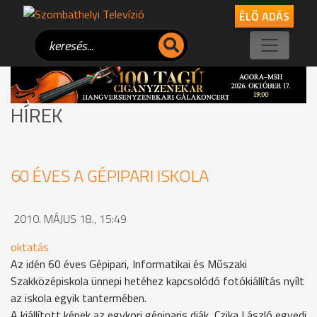
ÉLŐ ADÁS
HÍREK
60 ÉVES A GÉPIPARI ISKOLA
2010. MÁJUS 18., 15:49
oktatás
Az idén 60 éves Gépipari, Informatikai és Műszaki
Szakközépiskola ünnepi hetéhez kapcsolódó fotókiállítás nyílt
az iskola egyik tantermében.
A kiállított képek az egykori gépiparis diák, Czika László egyedi