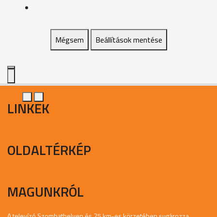
Mégsem
Beállítások mentése
LINKEK
OLDALTÉRKÉP
MAGUNKRÓL
A televízó Szombathelyen és 25 km-es körzetében sugározza