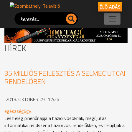
ÉLŐ ADÁS
HÍREK
35 MILLIÓS FEJLESZTÉS A SELMEC UTCAI
RENDELŐBEN
2013. OKTÓBER 09., 17:26
egészségügy
Lesz elég pihenőnapja a háziorvosoknak, megújul az
informatikai rendszer a háziorvosi rendelőkben, és felújítják a