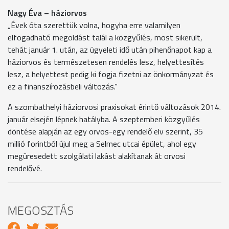
Nagy Éva – háziorvos
„Évek óta szerettük volna, hogyha erre valamilyen
elfogadható megoldást talál a közgyűlés, most sikerült,
tehát január 1. után, az ügyeleti idő után pihenőnapot kap a
háziorvos és természetesen rendelés lesz, helyettesítés
lesz, a helyettest pedig ki fogja fizetni az önkormányzat és
ez a finanszírozásbeli változás.”
A szombathelyi háziorvosi praxisokat érintő változások 2014.
január elsején lépnek hatályba. A szeptemberi közgyűlés
döntése alapján az egy orvos-egy rendelő elv szerint, 35
millió forintból újul meg a Selmec utcai épület, ahol egy
megüresedett szolgálati lakást alakítanak át orvosi
rendelővé.
MEGOSZTÁS