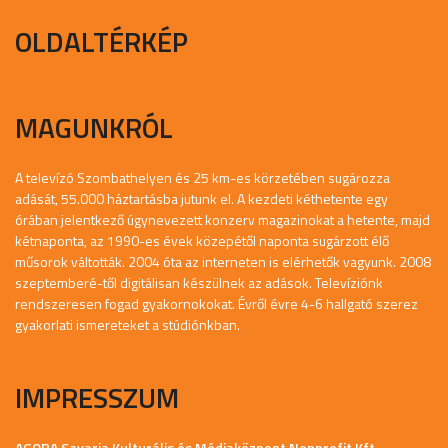
OLDALTÉRKÉP
MAGUNKRÓL
A televízó Szombathelyen és 25 km-es körzetében sugározza
adását, 55.000 háztartásba jutunk el. A kezdeti kéthetente egy
órában jelentkező úgynevezett konzerv magazinokat a hetente, majd
kétnaponta, az 1990-es évek közepétől naponta sugárzott élő
műsorok váltották. 2004 óta az interneten is elérhetők vagyunk. 2008
szeptemberé-től digitálisan készülnek az adások. Televíziónk
rendszeresen fogad gyakornokokat. Évről évre 4-6 hallgató szerez
gyakorlati ismereteket a stúdiónkban.
IMPRESSZUM
AGORA Savaria Kulturális és Médiaközpont Nonprofit Kft.