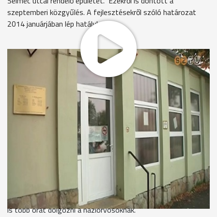
Selmec utcai rendelő épületét. Ezekről is döntött a
szeptemberi közgyűlés. A fejlesztésekről szóló határozat
2014 januárjában lép hatályba.
Összehangolják az ügyeleti és a háziorvosi informatikai
rendszert a szombathelyi háziorvosi körzetekben, vagyis ha
valaki ügyeleti ellátásra szorul, az ott rendelő orvos hozzáfér
a beteg háziorvosánál tárolt adatokhoz.
Prugberger Emil – elnök, Egészségügyi Szakmai Bizottság
„Az informatikai rendszereket nyilvánvalóan az önkormányzat
is fejleszteni fogja. Mindazok az adatok, amik a
háziorvosoknál szerepelnek, azok be fognak kerülni a
rendszerbe és ezáltal a betegellátás és a kórtörténetnek a
felvétele az lényegesen gördülékenyebb lesz.”
A szombathelyi közgyűlési határozat az ügyeleti rendszerben
is hoz változásokat: a jövőben nem kell egyben 30 vagy annál
is több órát dolgozni a háziorvosoknak.