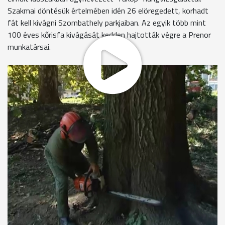
Szakmai döntésük értelmében idén 26 elöregedett, korhadt
fát kell kivágni Szombathely parkjaiban. Az egyik több mint
100 éves kőrisfa kivágását kedden hajtották végre a Prenor
munkatársai.
„Teljes mértékben el van korhadva, gombafertőzések vannak
rajta, mint a szivacsot, úgy lehet szétszedni." A
parkfenntartást végző cég részlegvezetője egy tegnap
kivágott 120 éves fa kérgét mutatja. A fa belsejének 80 %-a
elkorhadt, ezért a hatalmas fa balesetveszélyessé vált. Ki
kellett vágni. A Pelikán parkban pár nap alatt három kőris, két
mogyoró és két hársfát vágnak ki. Az elkövetkezendő
napokban, a KRESZ parkban 12 fa jut ugyanerre a sorsra.
Orsolya gyakran jár erre, szereti a park fáit.
Oláhné Kiricsi Orsolya
"Sajnálom, hogy kivágják a fákat, az itt játszó gyerekekkel
viszont baj történhet, ha kidől."