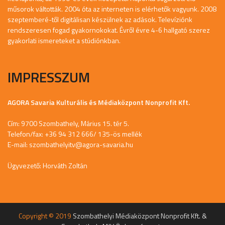
műsorok váltották. 2004 óta az interneten is elérhetők vagyunk. 2008
szeptemberé-től digitálisan készülnek az adások. Televíziónk
rendszeresen fogad gyakornokokat. Évről évre 4-6 hallgató szerez
gyakorlati ismereteket a stúdiónkban.
IMPRESSZUM
AGORA Savaria Kulturális és Médiaközpont Nonprofit Kft.
Cím: 9700 Szombathely, Márius 15. tér 5.
Telefon/fax: +36 94 312 666/ 135-ös mellék
E-mail:
szombathelyitv@agora-savaria.hu
Ügyvezető: Horváth Zoltán
Copyright © 2019
Szombathelyi Médiaközpont Nonprofit Kft. &