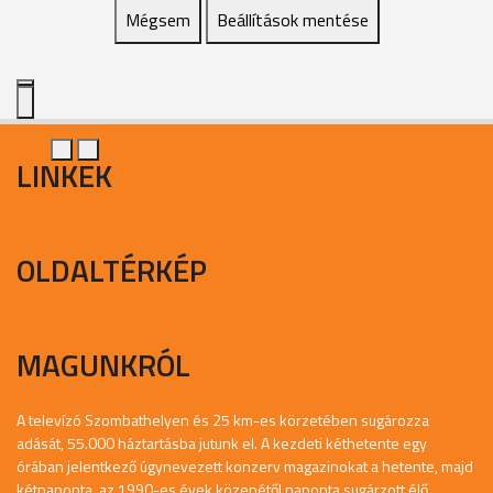
Mégsem
Beállítások mentése
LINKEK
OLDALTÉRKÉP
MAGUNKRÓL
A televízó Szombathelyen és 25 km-es körzetében sugározza
adását, 55.000 háztartásba jutunk el. A kezdeti kéthetente egy
órában jelentkező úgynevezett konzerv magazinokat a hetente, majd
kétnaponta, az 1990-es évek közepétől naponta sugárzott élő