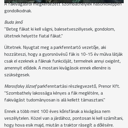
A fakivágásról megkérdezett szombathelyiek hasonlóképpen
gondolkodnak.
Buda Jenő
"Beteg fákat ki kell vágni, balesetveszélyesek, gondolom,
ültetnek helyette fiatal fákat."
Ültetnek. Nyugtat meg a parkfenntartó vezetője, aki
hozzáteszi, hogy a gyorsnövésű fák is 10-15 év múlva látják
csak el ezeknek a fáknak funkcióját, termelnek annyi oxigént,
amennyit elődeik. A mostani kivágások ennek ellenére is
szükségesek.
Marosfalvy József
parkfenntartási részlegvezető, Prenor Kft.
"Szombathely lakossága kényes a fák meglétére, a
fakivágást tudományosan is alá kellett támasztani."
Ennek a több mint 100 éves kőrisfának a kivágása nem
veszélytelen. Közel van a járdához, pontosan ki kell számítani,
hogy hova esik majd, miután a traktor rásegít a dőlésére.