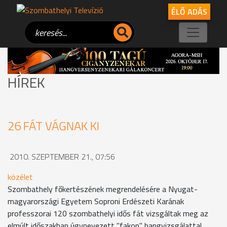
ÉLŐ ADÁS
HÍREK
26 FÁT VÁGNAK KI
2010. SZEPTEMBER 21., 07:56
közélet
Szombathely főkertészének megrendelésére a Nyugat-
magyarországi Egyetem Soproni Erdészeti Karának
professzorai 120 szombathelyi idős fát vizsgáltak meg az
elmúlt időszakban úgynevezett "fakop" hangvizsgálattal.