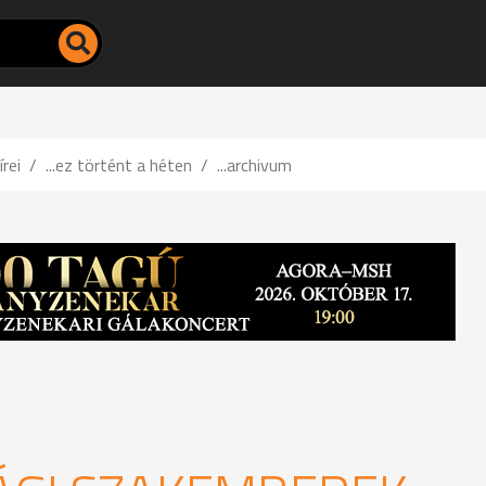
írei
...ez történt a héten
...archivum