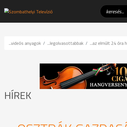
...videós anyagok
...legolvasottabbak
...az elmúlt 24 óra h
HÍREK