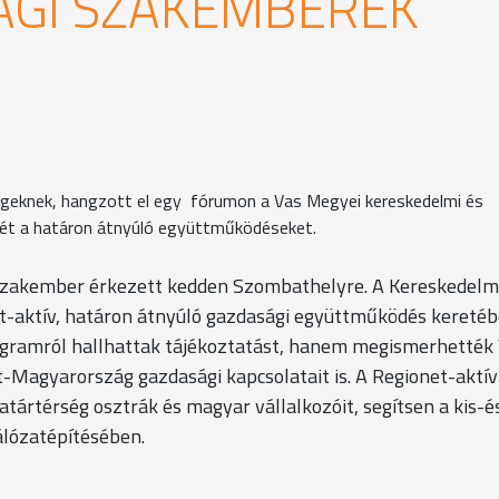
ÁGI SZAKEMBEREK
cégeknek, hangzott el egy fórumon a Vas Megyei kereskedelmi és
égét a határon átnyúló együttműködéseket.
szakember érkezett kedden Szombathelyre. A Kereskedelm
t-aktív, határon átnyúló gazdasági együttműködés kereté
ogramról hallhattak tájékoztatást, hanem megismerhették
Magyarország gazdasági kapcsolatait is. A Regionet-aktív
ártérség osztrák és magyar vállalkozóit, segítsen a kis-é
lózatépítésében.