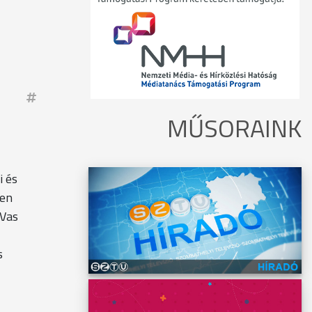
MŰSORAINK
i és
ben
 Vas
s