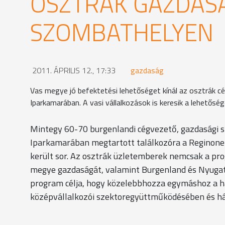
OSZTRÁK GAZDAS
SZOMBATHELYEN
2011. ÁPRILIS 12., 17:33
gazdaság
Vas megye jó befektetési lehetőséget kínál az osztrák 
Iparkamarában. A vasi vállalkozások is keresik a lehetős
Mintegy 60-70 burgenlandi cégvezető, gazdasági 
Iparkamarában megtartott találkozóra a Reginone
került sor. Az osztrák üzletemberek nemcsak a pr
megye gazdaságát, valamint Burgenland és Nyugat-
program célja, hogy közelebbhozza egymáshoz a hat
középvállalkozói szektoregyüttműködésében és há