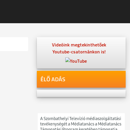
Videóink megtekinthetőek
Youtube-csatornánkon is!
ÉLŐ ADÁS