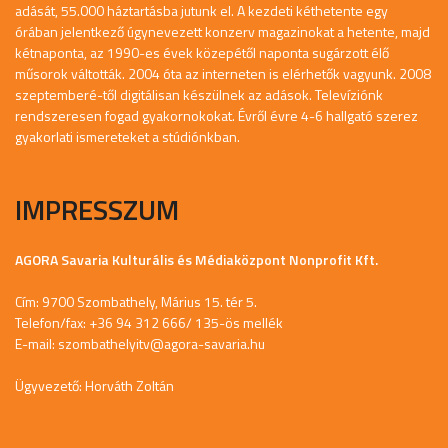
adását, 55.000 háztartásba jutunk el. A kezdeti kéthetente egy
órában jelentkező úgynevezett konzerv magazinokat a hetente, majd
kétnaponta, az 1990-es évek közepétől naponta sugárzott élő
műsorok váltották. 2004 óta az interneten is elérhetők vagyunk. 2008
szeptemberé-től digitálisan készülnek az adások. Televíziónk
rendszeresen fogad gyakornokokat. Évről évre 4-6 hallgató szerez
gyakorlati ismereteket a stúdiónkban.
IMPRESSZUM
AGORA Savaria Kulturális és Médiaközpont Nonprofit Kft.
Cím: 9700 Szombathely, Márius 15. tér 5.
Telefon/fax: +36 94 312 666/ 135-ös mellék
E-mail:
szombathelyitv@agora-savaria.hu
Ügyvezető: Horváth Zoltán