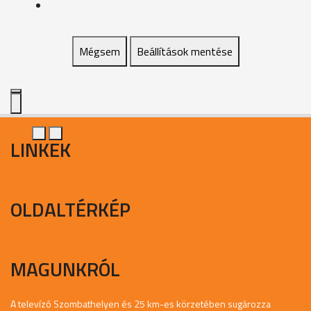
Mégsem
Beállítások mentése
LINKEK
OLDALTÉRKÉP
MAGUNKRÓL
A televízó Szombathelyen és 25 km-es körzetében sugározza