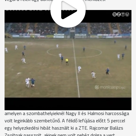
Nagy csatára számított és nem is csalódott az a csaknem 7
ezer néző, aki kilátogatott a zalaegerszegi stadionba. A
szombathelyi csapatot több mint nyolcszázan kísérték el,
hiszen a Haladás drukkerek jól tudták, hogy a kiesési zónából
való elkerülés a tét az örök rivális ellen. A talaj felső rétege
felengedett, ám mégis alapvetően fagyott volt a pálya és ez
rányomta bélyegét a játékra is. A 3. percben Kenesei háttal a
kapunak kapott labdát a 16-os vonalánál, ám megjátszani
nem tudta, mert Bogunovics mindkét lábát kirúgta. A jogos
11-est Kenesei értékesítette. 1:0. Továbbra is inkább a
küzdelem, mintsem a látványos játék jellemezte a találkozót,
amelyen a szombathelyieknél Nagy II és Halmosi harcossága
volt leginkább szembetűnő. A félidő lefújása előtt 5 perccel
egy helyezkedési hibát használt ki a ZTE. Rajcomar Balázs
Zsoltnak passzolt, akinek nem volt nehéz dolga a vert