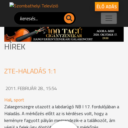
ÉLŐ ADÁS
HÍREK
ZTE-HALADÁS 1:1
2011. FEBRUÁR 28., 15:54
Hali
,
sport
Zalaegerszegre utazott a labdarúgó NB I 17. fordulójában a
Haladás. A mérkőzés előtt az is kérdéses volt, hogy a
keményre fagyott pályán megrendezik-e a találkozót, ám
végül a felek úgy döntöttek, hogy lesz mérkőzés.