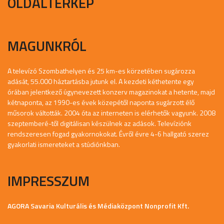
OLDALTÉRKÉP
MAGUNKRÓL
A televízó Szombathelyen és 25 km-es körzetében sugározza
adását, 55.000 háztartásba jutunk el. A kezdeti kéthetente egy
órában jelentkező úgynevezett konzerv magazinokat a hetente, majd
kétnaponta, az 1990-es évek közepétől naponta sugárzott élő
műsorok váltották. 2004 óta az interneten is elérhetők vagyunk. 2008
szeptemberé-től digitálisan készülnek az adások. Televíziónk
rendszeresen fogad gyakornokokat. Évről évre 4-6 hallgató szerez
gyakorlati ismereteket a stúdiónkban.
IMPRESSZUM
AGORA Savaria Kulturális és Médiaközpont Nonprofit Kft.