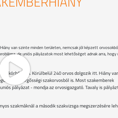
ZAKEMBERHIÁNY
iány van szinte minden területen, nemcsak jól képzett orvosokból
 probléma, de uniós pályázatok most lehetőséget adnak arra, hogy
ky kórházban. Körülbelül 240 orvos dolgozik itt. Hiány va
ógusból és sürgősségi szakorvosból is. Most szakemberek
uniós pályázat - mondja az orvosigazgató. Tavaly is pályáz
onyos szakmáknál a második szakvizsga megszerzésére leh