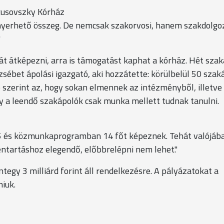
kusovszky Kórház
lnyerhető összeg. De nemcsak szakorvosi, hanem szakdolgo
"
át átképezni, arra is támogatást kaphat a kórház. Hét sza
sébet ápolási igazgató, aki hozzátette: körülbelül 50 szak
ó szerint az, hogy sokan elmennek az intézményből, illetve
y a leendő szakápolók csak munka mellett tudnak tanulni.
 25 és közmunkaprogramban 14 főt képeznek. Tehát valójáb
entartáshoz elegendő, előbbrelépni nem lehet."
egy 3 milliárd forint áll rendelkezésre. A pályázatokat a
iuk.