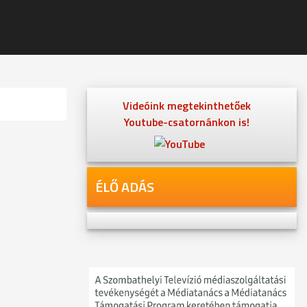
Videóink megtekinthetőek
Youtube-csatornánkon is!
ÉLŐ ADÁS