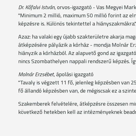
Dr. Kőfalvi István
, orvos-igazgató - Vas Megyei Mar
"Minimum 2 millió, maximum 50 millió forint az e
képzésre is. Különös tekintettel a hiányszakmákra.
Azaz: ha valaki egy újabb szakterületre akarja mag
átképzésére pályázik a kórház - mondja Molnár Erz
hiányzik a kórházból. Az alapvető gond az igazgat
nincs Szombathelyen nappali rendszerű képzés. Íg
Molnár Erzsébet
, ápolási igazgató
"Tavaly is végzett 11 fő, jelenleg képzésben van
fő állandó képzésben van, de mégiscsak ez a szint
Szakemberek felvételére, átképzésre összesen mint
következő hetekben kell az intézményeknek beadn