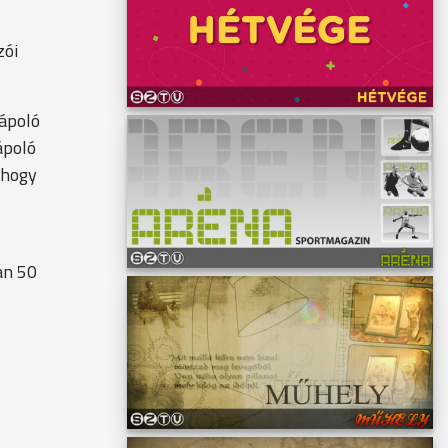
zói
kápoló
ápoló
 hogy
an 50