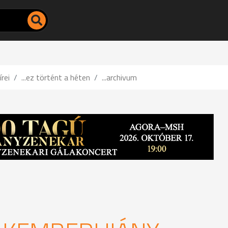
írei
...ez történt a héten
...archivum