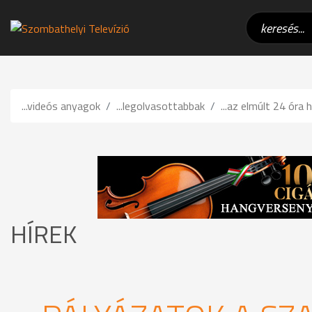
...videós anyagok
...legolvasottabbak
...az elmúlt 24 óra h
HÍREK