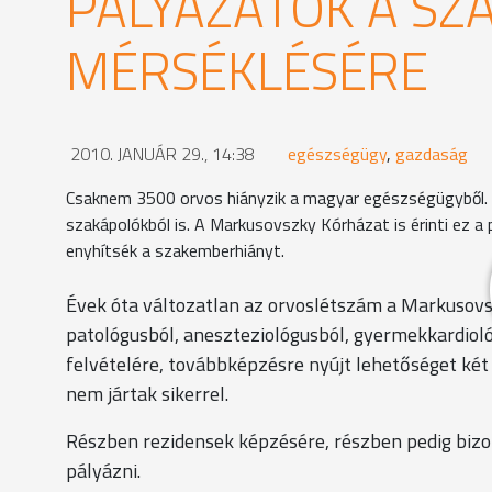
PÁLYÁZATOK A S
MÉRSÉKLÉSÉRE
2010. JANUÁR 29., 14:38
egészségügy
,
gazdaság
Csaknem 3500 orvos hiányzik a magyar egészségügyből. H
szakápolókból is. A Markusovszky Kórházat is érinti ez a
enyhítsék a szakemberhiányt.
Évek óta változatlan az orvoslétszám a Markusovsz
patológusból, aneszteziológusból, gyermekkardiol
felvételére, továbbképzésre nyújt lehetőséget két 
nem jártak sikerrel.
Részben rezidensek képzésére, részben pedig biz
pályázni.