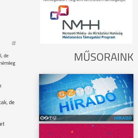
MŰSORAINK
, de
 némileg
n
tak, de
et