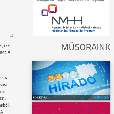
MŰSORAINK
nyzati
get. A
háznak
sási
k a
zni.
sból.
 A