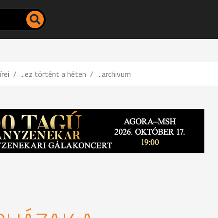
írei
...ez történt a héten
...archivum