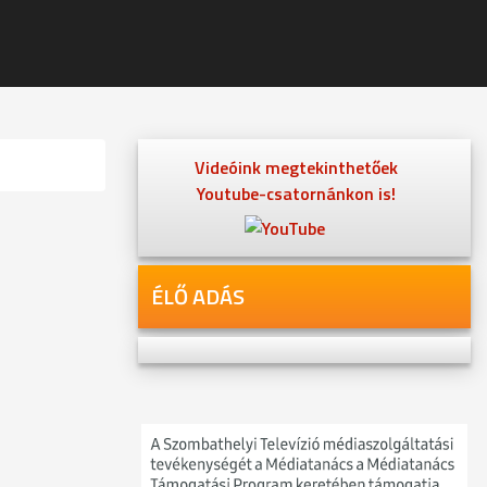
Videóink megtekinthetőek
Youtube-csatornánkon is!
ÉLŐ ADÁS