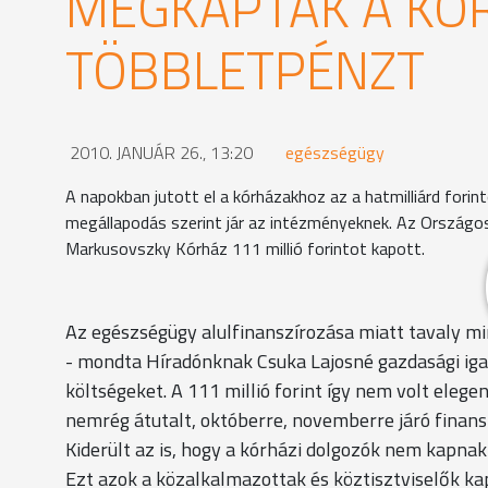
MEGKAPTÁK A KÓ
TÖBBLETPÉNZT
2010. JANUÁR 26., 13:20
egészségügy
A napokban jutott el a kórházakhoz az a hatmilliárd for
megállapodás szerint jár az intézményeknek. Az Országo
Markusovszky Kórház 111 millió forintot kapott.
Az egészségügy alulfinanszírozása miatt tavaly mi
- mondta Híradónknak Csuka Lajosné gazdasági igaz
költségeket. A 111 millió forint így nem volt elege
nemrég átutalt, októberre, novemberre járó finans
Kiderült az is, hogy a kórházi dolgozók nem kapnak 
Ezt azok a közalkalmazottak és köztisztviselők kap