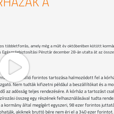
RHÁZAK A
intos többletforrás, amely még a múlt év októberében kötött kormá
s Egészségbiztosítási Pénztár december 28-án utalta át az össze
ntegy 180 millió forintos tartozása halmozódott fel a kór
gató. Nem tudták kifizetni például a beszállítókat és a mo
ndő az adósság teljes rendezésére. A kórház a tartozást csa
zírozási összeg egy részének felhasználásával tudta rende
a kormány által megígért egyszeri, 98 ezer forintos juttatá
hatják, akiknek bruttó bére nem éri el a 340 ezer forintot.