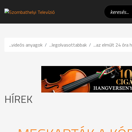
...videós anyagok
...legolvasottabbak
...az elmúlt 24 óra h
HÍREK