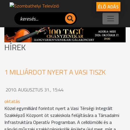
ÉLŐ ADÁS
HÍREK
1 MILLIÁRDOT NYERT A VASI TISZK
2010. AUGUSZTUS 31., 15:44
oktatás
Közel egymilliárd forintot nyert a Vasi Térségi Integrált
Szakképző Központ öt szakiskola felújítására a Társadalmi
Infrastruktúra Operatív Programban. A celldömölki és a
sárvári műszaki szakközépiskolák épülete újul meg, míg a