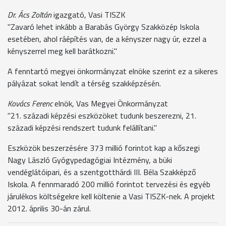
Dr. Ács Zoltán
igazgató, Vasi TISZK
"Zavaró lehet inkább a Barabás György Szakközép Iskola
esetében, ahol ráépítés van, de a kényszer nagy úr, ezzel a
kényszerrel meg kell barátkozni."
A fenntartó megyei önkormányzat elnöke szerint ez a sikeres
pályázat sokat lendít a térség szakképzésén.
Kovács Ferenc
elnök, Vas Megyei Önkormányzat
"21. századi képzési eszközöket tudunk beszerezni, 21.
századi képzési rendszert tudunk felállítani."
Eszközök beszerzésére 373 millió forintot kap a kőszegi
Nagy László Gyógypedagógiai Intézmény, a büki
vendéglátóipari, és a szentgotthárdi III. Béla Szakképző
Iskola. A fennmaradó 200 millió forintot tervezési és egyéb
járulékos költségekre kell költenie a Vasi TISZK-nek. A projekt
2012. április 30-án zárul.