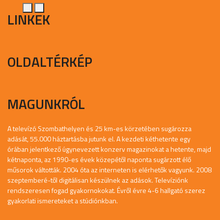
LINKEK
OLDALTÉRKÉP
MAGUNKRÓL
A televízó Szombathelyen és 25 km-es körzetében sugározza
adását, 55.000 háztartásba jutunk el. A kezdeti kéthetente egy
órában jelentkező úgynevezett konzerv magazinokat a hetente, majd
kétnaponta, az 1990-es évek közepétől naponta sugárzott élő
műsorok váltották. 2004 óta az interneten is elérhetők vagyunk. 2008
szeptemberé-től digitálisan készülnek az adások. Televíziónk
rendszeresen fogad gyakornokokat. Évről évre 4-6 hallgató szerez
gyakorlati ismereteket a stúdiónkban.