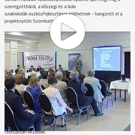
szentgotthárdi, a kőszegi és a büki
szakiskolák eszközfejlesztésre költhetnek - hangzott el a
projektnyitón Szombathelyen.
A celldömölki műszaki szakközépiskola igazgatója a terveket
mutatja. Kétszintes asztalos és lakatosműhelyt, valamint
pék-cukrász tankonyhát és varrodát alakítanak ki az 1300
négyzetméteres új épületszárnyban. Ez az iskola létszámára
is pozitívan hathat az igazgató szerint.
Sipos Tibor
- igazgató, Celldömölki Műszaki Szakközépiskola
"Biztos van lehetőség arra, hogy 1-2 osztály induljon.
Jelenleg az alapító okirat szerint 350 fő lehet, ám most 310
diákunk van. 2 osztály még biztosan indulhat."
A celldömölkihez hasonló beruházás indul a sárvári Barabás
György Műszaki Szakközépiskolában is. A két iskola összesen
375 millióból bővíthet. A kivitelezés tanév közben, várhatóan
februárban kezdődik.