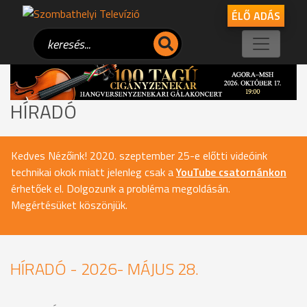
ÉLŐ ADÁS
HÍRADÓ
Kedves Nézőink! 2020. szeptember 25-e előtti videóink
technikai okok miatt jelenleg csak a
YouTube csatornánkon
érhetőek el. Dolgozunk a probléma megoldásán.
Megértésüket köszönjük.
HÍRADÓ - 2026- MÁJUS 28.