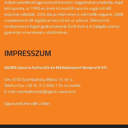
órában jelentkező úgynevezett konzerv magazinokat a hetente, majd
kétnaponta, az 1990-es évek közepétől naponta sugárzott élő
műsorok váltották. 2004 óta az interneten is elérhetők vagyunk. 2008
szeptemberé-től digitálisan készülnek az adások. Televíziónk
rendszeresen fogad gyakornokokat. Évről évre 4-6 hallgató szerez
gyakorlati ismereteket a stúdiónkban.
IMPRESSZUM
AGORA Savaria Kulturális és Médiaközpont Nonprofit Kft.
Cím: 9700 Szombathely, Márius 15. tér 5.
Telefon/fax: +36 94 312 666/ 135-ös mellék
E-mail:
szombathelyitv@agora-savaria.hu
Ügyvezető: Horváth Zoltán