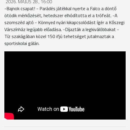
2026. MÁJUS 28., 16:00
-Bajnok csapat! - Parádés játékkal nyerte a Falco a döntő
ötödik mérkőzését, hetedszer elhódította el a trófeát. -A
szomszéd ajtó - Könnyed nyári kikapcsolódást ígér a Kőszegi
Várszínház legújabb előadása. -Díjazták a legkiválóbbakat -
Tíz szakágában közel 150 ifjú tehetséget jutalmaztak a
sportiskolai gálán.