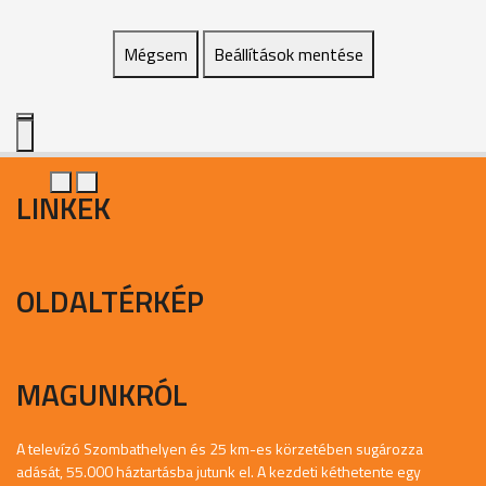
Mégsem
Beállítások mentése
LINKEK
OLDALTÉRKÉP
MAGUNKRÓL
A televízó Szombathelyen és 25 km-es körzetében sugározza
adását, 55.000 háztartásba jutunk el. A kezdeti kéthetente egy