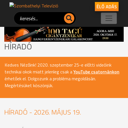
ÉLŐ ADÁS
HÍRADÓ
Kedves Nézőink! 2020. szeptember 25-e előtti videóink
technikai okok miatt jelenleg csak a
YouTube csatornánkon
érhetőek el. Dolgozunk a probléma megoldásán.
Megértésüket köszönjük.
HÍRADÓ - 2026. MÁJUS 19.