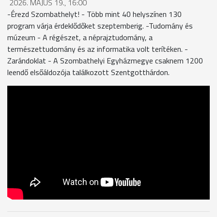
2026. MÁJUS 19., 16:00
-Érezd Szombathelyt! - Több mint 40 helyszínen 130
program várja érdeklődőket szeptemberig. -Tudomány és
múzeum - A régészet, a néprajztudomány, a
természettudomány és az informatika volt terítéken. -
Zarándoklat - A Szombathelyi Egyházmegye csaknem 1200
leendő elsőáldozója találkozott Szentgotthárdon.