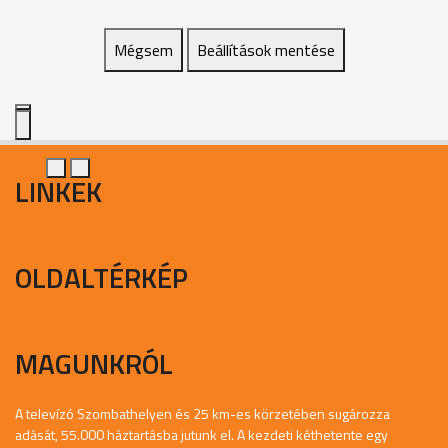
Mégsem
Beállítások mentése
LINKEK
OLDALTÉRKÉP
MAGUNKRÓL
A televízó Szombathelyen és 25 km-es körzetében sugározza
adását, 55.000 háztartásba jutunk el. A kezdeti kéthetente egy