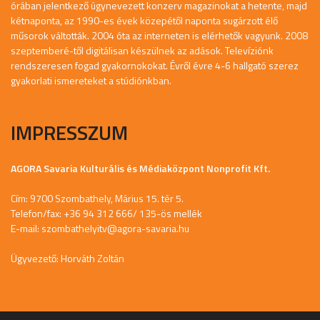
órában jelentkező úgynevezett konzerv magazinokat a hetente, majd
kétnaponta, az 1990-es évek közepétől naponta sugárzott élő
műsorok váltották. 2004 óta az interneten is elérhetők vagyunk. 2008
szeptemberé-től digitálisan készülnek az adások. Televíziónk
rendszeresen fogad gyakornokokat. Évről évre 4-6 hallgató szerez
gyakorlati ismereteket a stúdiónkban.
IMPRESSZUM
AGORA Savaria Kulturális és Médiaközpont Nonprofit Kft.
Cím: 9700 Szombathely, Márius 15. tér 5.
Telefon/fax: +36 94 312 666/ 135-ös mellék
E-mail:
szombathelyitv@agora-savaria.hu
Ügyvezető: Horváth Zoltán