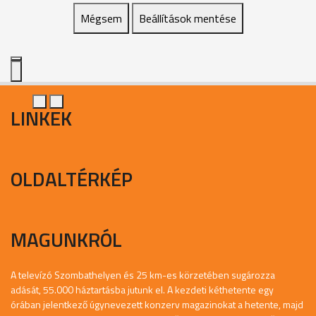
Mégsem
Beállítások mentése
LINKEK
OLDALTÉRKÉP
MAGUNKRÓL
A televízó Szombathelyen és 25 km-es körzetében sugározza
adását, 55.000 háztartásba jutunk el. A kezdeti kéthetente egy
órában jelentkező úgynevezett konzerv magazinokat a hetente, majd