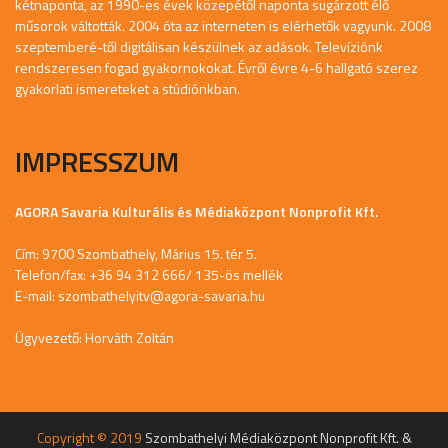
kétnaponta, az 1990-es évek közepétől naponta sugárzott élő
műsorok váltották. 2004 óta az interneten is elérhetők vagyunk. 2008
szeptemberé-től digitálisan készülnek az adások. Televíziónk
rendszeresen fogad gyakornokokat. Évről évre 4-6 hallgató szerez
gyakorlati ismereteket a stúdiónkban.
IMPRESSZUM
AGORA Savaria Kulturális és Médiaközpont Nonprofit Kft.
Cím: 9700 Szombathely, Márius 15. tér 5.
Telefon/fax: +36 94 312 666/ 135-ös mellék
E-mail:
szombathelyitv@agora-savaria.hu
Ügyvezető: Horváth Zoltán
Copyright © 2019
Szombathelyi Médiaközpont Nonprofit Kft. &