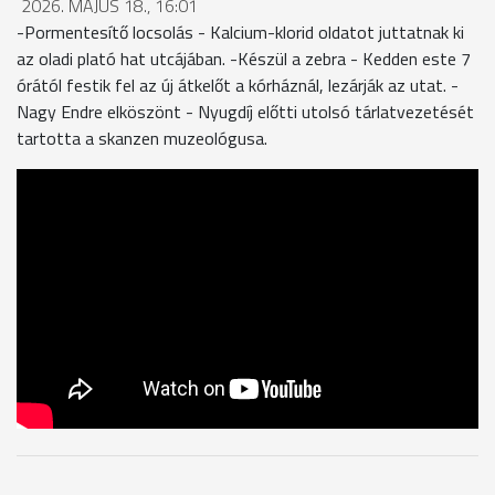
2026. MÁJUS 18., 16:01
-Pormentesítő locsolás - Kalcium-klorid oldatot juttatnak ki
az oladi plató hat utcájában. -Készül a zebra - Kedden este 7
órától festik fel az új átkelőt a kórháznál, lezárják az utat. -
Nagy Endre elköszönt - Nyugdíj előtti utolsó tárlatvezetését
tartotta a skanzen muzeológusa.