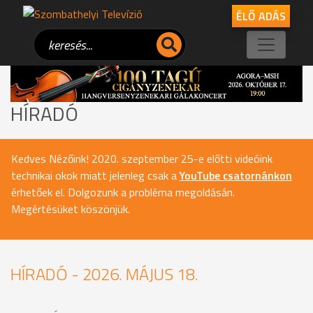
ÉLŐ ADÁS
HÍRADÓ
Kedves Nézőink! 2020. szeptember 25-e előtti videóink
technikai okok miatt jelenleg csak a
YouTube csatornánkon
érhetőek el. Dolgozunk a probléma megoldásán.
Megértésüket köszönjük.
HÍRADÓ - 2026. MÁJUS 18.