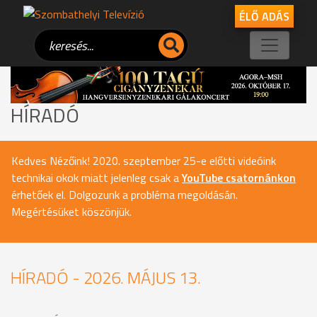
ÉLŐ ADÁS
HÍRADÓ
Kedves Nézőink! 2020. szeptember 25-e előtti videóink
technikai okok miatt jelenleg csak a
YouTube csatornánkon
érhetőek el. Dolgozunk a probléma megoldásán.
Megértésüket köszönjük.
HÍRADÓ - 2026. MÁJUS 13.