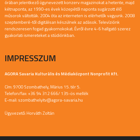
órában jelentkező úgynevezett konzerv magazinokat a hetente, majd
kétnaponta, az 1990-es évek közepétől naponta sugárzott élő
műsorok váltották. 2004 óta az interneten is elérhetők vagyunk. 2008
szeptemberé-től digitálisan készülnek az adások. Televíziónk
rendszeresen fogad gyakornokokat. Évről évre 4-6 hallgató szerez
gyakorlati ismereteket a stúdiónkban.
IMPRESSZUM
AGORA Savaria Kulturális és Médiaközpont Nonprofit Kft.
Cím: 9700 Szombathely, Márius 15. tér 5.
Telefon/fax: +36 94 312 666/ 135-ös mellék
E-mail:
szombathelyitv@agora-savaria.hu
Ügyvezető: Horváth Zoltán