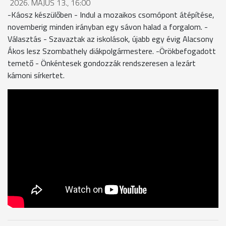
2026. MÁJUS 13., 16:00
-Káosz készülőben - Indul a mozaikos csomópont átépítése,
novemberig minden irányban egy sávon halad a forgalom. -
Választás - Szavaztak az iskolások, újabb egy évig Alacsony
Ákos lesz Szombathely diákpolgármestere. -Örökbefogadott
temető - Önkéntesek gondozzák rendszeresen a lezárt
kámoni sírkertet.