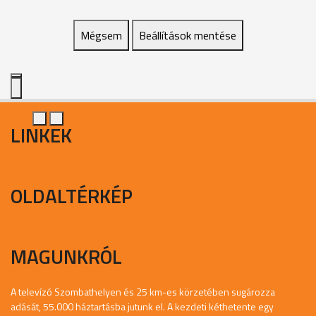
Mégsem
Beállítások mentése
LINKEK
OLDALTÉRKÉP
MAGUNKRÓL
A televízó Szombathelyen és 25 km-es körzetében sugározza
adását, 55.000 háztartásba jutunk el. A kezdeti kéthetente egy