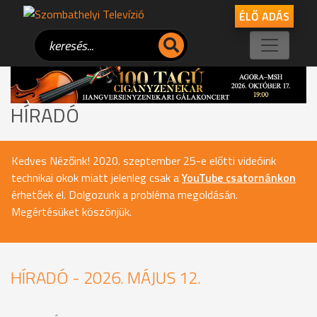
ÉLŐ ADÁS
HÍRADÓ
Kedves Nézőink! 2020. szeptember 25-e előtti videóink
technikai okok miatt jelenleg csak a
YouTube csatornánkon
érhetőek el. Dolgozunk a probléma megoldásán.
Megértésüket köszönjük.
HÍRADÓ - 2026. MÁJUS 12.