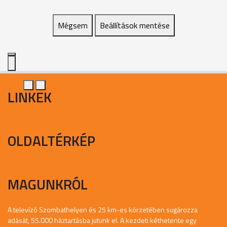
Mégsem
Beállítások mentése
LINKEK
OLDALTÉRKÉP
MAGUNKRÓL
A televízó Szombathelyen és 25 km-es körzetében sugározza
adását, 55.000 háztartásba jutunk el. A kezdeti kéthetente egy