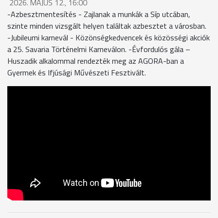
2026. MÁJUS 12., 16:00
-Azbesztmentesítés - Zajlanak a munkák a Síp utcában,
szinte minden vizsgált helyen találtak azbesztet a városban.
-Jubileumi karnevál - Közönségkedvencek és közösségi akciók
a 25. Savaria Történelmi Karneválon. -Évfordulós gála –
Huszadik alkalommal rendezték meg az AGORA-ban a
Gyermek és Ifjúsági Művészeti Fesztivált.