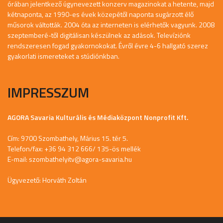
órában jelentkező úgynevezett konzerv magazinokat a hetente, majd
kétnaponta, az 1990-es évek közepétől naponta sugárzott élő
műsorok váltották. 2004 óta az interneten is elérhetők vagyunk. 2008
szeptemberé-től digitálisan készülnek az adások. Televíziónk
rendszeresen fogad gyakornokokat. Évről évre 4-6 hallgató szerez
gyakorlati ismereteket a stúdiónkban.
IMPRESSZUM
AGORA Savaria Kulturális és Médiaközpont Nonprofit Kft.
Cím: 9700 Szombathely, Márius 15. tér 5.
Telefon/fax: +36 94 312 666/ 135-ös mellék
E-mail:
szombathelyitv@agora-savaria.hu
Ügyvezető: Horváth Zoltán