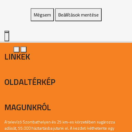
Mégsem
Beállítások mentése
LINKEK
OLDALTÉRKÉP
MAGUNKRÓL
A televízó Szombathelyen és 25 km-es körzetében sugározza
adását, 55.000 háztartásba jutunk el. A kezdeti kéthetente egy