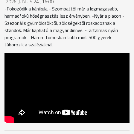
2026. JÚNIUS 24., 16:00
-Fokozódik a kánikula - Szombattól már a legmagasabb,
harmadfokú hőségriasztás lesz érvényben. -Nyár a piacon -
Szezonális gyümölcsöktől, zöldségektől roskadoznak a
standok. Már kapható a magyar dinnye. -Tartalmas nyári
programok - Három turnusban több mint 500 gyerek
táborozik a szaléziaknál.