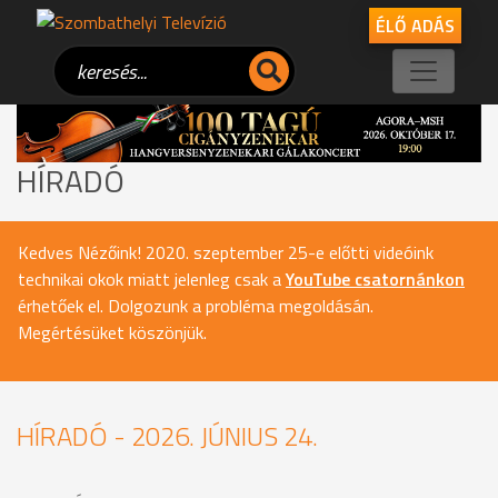
ÉLŐ ADÁS
HÍRADÓ
Kedves Nézőink! 2020. szeptember 25-e előtti videóink
technikai okok miatt jelenleg csak a
YouTube csatornánkon
érhetőek el. Dolgozunk a probléma megoldásán.
Megértésüket köszönjük.
HÍRADÓ - 2026. JÚNIUS 24.