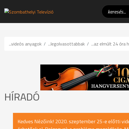
...videós anyagok
...legolvasottabbak
...az elmúlt 24 óra h
HÍRADÓ
Kedves Nézőink! 2020. szeptember 25-e előtti vide