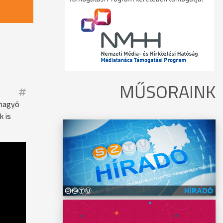
MŰSORAINK
dhagyó
k is