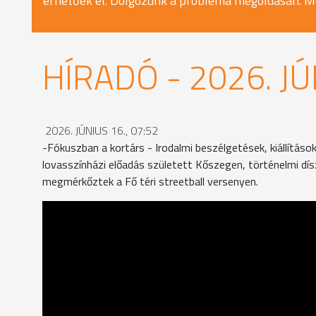
érhetőek el. Dolgozunk a probléma megoldásán. M
HÍRADÓ - 2026. JÚ
2026. JÚNIUS 16., 07:52
-Fókuszban a kortárs - Irodalmi beszélgetések, kiállítás
lovasszínházi előadás született Kőszegen, történelmi dí
megmérkőztek a Fő téri streetball versenyen.