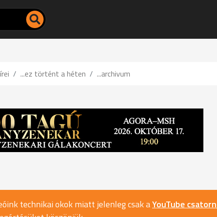
írei
...ez történt a héten
...archivum
óink technikai okok miatt jelenleg csak a
YouTube csator