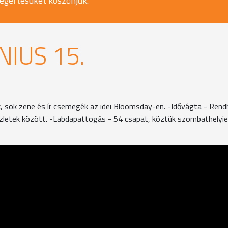
egértésüket köszönjük.
NIUS 15.
ok, sok zene és ír csemegék az idei Bloomsday-en. -Idővágta - Ren
szletek között. -Labdapattogás - 54 csapat, köztük szombathelyie