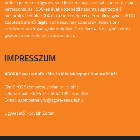
órában jelentkező úgynevezett konzerv magazinokat a hetente, majd
kétnaponta, az 1990-es évek közepétől naponta sugárzott élő
műsorok váltották. 2004 óta az interneten is elérhetők vagyunk. 2008
szeptemberé-től digitálisan készülnek az adások. Televíziónk
rendszeresen fogad gyakornokokat. Évről évre 4-6 hallgató szerez
gyakorlati ismereteket a stúdiónkban.
IMPRESSZUM
AGORA Savaria Kulturális és Médiaközpont Nonprofit Kft.
Cím: 9700 Szombathely, Márius 15. tér 5.
Telefon/fax: +36 94 312 666/ 135-ös mellék
E-mail:
szombathelyitv@agora-savaria.hu
Ügyvezető: Horváth Zoltán