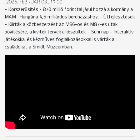
2026. FEBRUÁR 03., 17:00
- Korszerűsítés - 870 millió forinttal járul hozzá a kormány a
MAM- Hungária 4,5 milliárdos beruházáshoz. - Útfejlesztések
- Kiírták a közbeszerzést az M86-os és M87-es utak
bővítésére, a kiviteli tervek elkészültek. - Süni nap - Interaktív
játékokkal és kézműves foglalkozásokkal is várták a
családokat a Smidt Múzeumban.