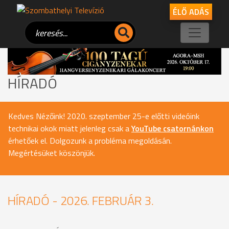
ÉLŐ ADÁS
HÍRADÓ
Kedves Nézőink! 2020. szeptember 25-e előtti videóink
technikai okok miatt jelenleg csak a
YouTube csatornánkon
érhetőek el. Dolgozunk a probléma megoldásán.
Megértésüket köszönjük.
HÍRADÓ - 2026. FEBRUÁR 3.