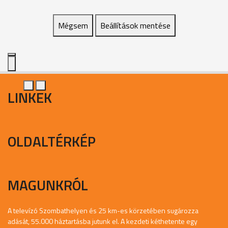
Mégsem
Beállítások mentése
LINKEK
OLDALTÉRKÉP
MAGUNKRÓL
A televízó Szombathelyen és 25 km-es körzetében sugározza
adását, 55.000 háztartásba jutunk el. A kezdeti kéthetente egy