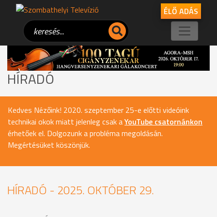
ÉLŐ ADÁS
HÍRADÓ
Kedves Nézőink! 2020. szeptember 25-e előtti videóink
technikai okok miatt jelenleg csak a
YouTube csatornánkon
érhetőek el. Dolgozunk a probléma megoldásán.
Megértésüket köszönjük.
HÍRADÓ - 2025. OKTÓBER 29.