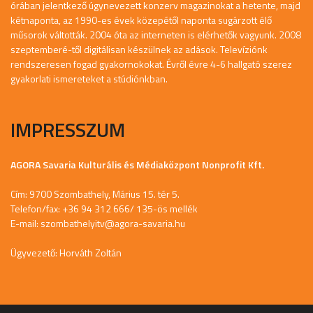
órában jelentkező úgynevezett konzerv magazinokat a hetente, majd
kétnaponta, az 1990-es évek közepétől naponta sugárzott élő
műsorok váltották. 2004 óta az interneten is elérhetők vagyunk. 2008
szeptemberé-től digitálisan készülnek az adások. Televíziónk
rendszeresen fogad gyakornokokat. Évről évre 4-6 hallgató szerez
gyakorlati ismereteket a stúdiónkban.
IMPRESSZUM
AGORA Savaria Kulturális és Médiaközpont Nonprofit Kft.
Cím: 9700 Szombathely, Márius 15. tér 5.
Telefon/fax: +36 94 312 666/ 135-ös mellék
E-mail:
szombathelyitv@agora-savaria.hu
Ügyvezető: Horváth Zoltán