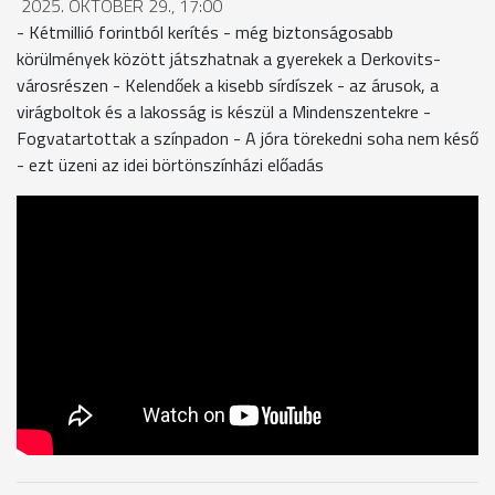
2025. OKTÓBER 29., 17:00
- Kétmillió forintból kerítés - még biztonságosabb
körülmények között játszhatnak a gyerekek a Derkovits-
városrészen - Kelendőek a kisebb sírdíszek - az árusok, a
virágboltok és a lakosság is készül a Mindenszentekre -
Fogvatartottak a színpadon - A jóra törekedni soha nem késő
- ezt üzeni az idei börtönszínházi előadás