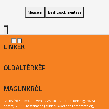
Mégsem
Beállítások mentése
LINKEK
OLDALTÉRKÉP
MAGUNKRÓL
A televízó Szombathelyen és 25 km-es körzetében sugározza
adását, 55.000 háztartásba jutunk el. A kezdeti kéthetente egy