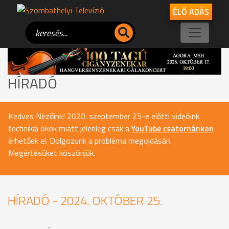
ÉLŐ ADÁS
HÍRADÓ
Kedves Nézőink! 2020. szeptember 25-e előtti videóink
technikai okok miatt jelenleg csak a
YouTube csatornánkon
érhetőek el. Dolgozunk a probléma megoldásán.
Megértésüket köszönjük.
HÍRADÓ - 2024. OKTÓBER 25.