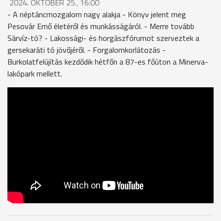
2024. OKTÓBER 25., 16:00
- A néptáncmozgalom nagy alakja - Könyv jelent meg
Pesovár Ernő életéről és munkásságáról. - Merre tovább
Sárvíz-tó? - Lakossági- és horgászfórumot szerveztek a
gersekaráti tó jövőjéről. - Forgalomkorlátozás -
Burkolatfelújítás kezdődik hétfőn a 87-es főúton a Minerva-
lakópark mellett.