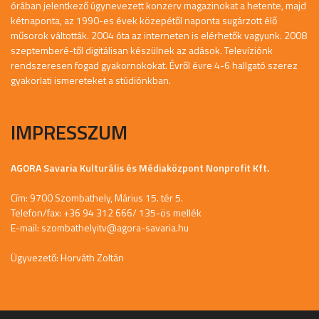
órában jelentkező úgynevezett konzerv magazinokat a hetente, majd
kétnaponta, az 1990-es évek közepétől naponta sugárzott élő
műsorok váltották. 2004 óta az interneten is elérhetők vagyunk. 2008
szeptemberé-től digitálisan készülnek az adások. Televíziónk
rendszeresen fogad gyakornokokat. Évről évre 4-6 hallgató szerez
gyakorlati ismereteket a stúdiónkban.
IMPRESSZUM
AGORA Savaria Kulturális és Médiaközpont Nonprofit Kft.
Cím: 9700 Szombathely, Márius 15. tér 5.
Telefon/fax: +36 94 312 666/ 135-ös mellék
E-mail:
szombathelyitv@agora-savaria.hu
Ügyvezető: Horváth Zoltán