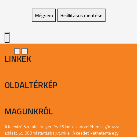
Mégsem
Beállítások mentése
LINKEK
OLDALTÉRKÉP
MAGUNKRÓL
A televízó Szombathelyen és 25 km-es körzetében sugározza
adását, 55.000 háztartásba jutunk el. A kezdeti kéthetente egy